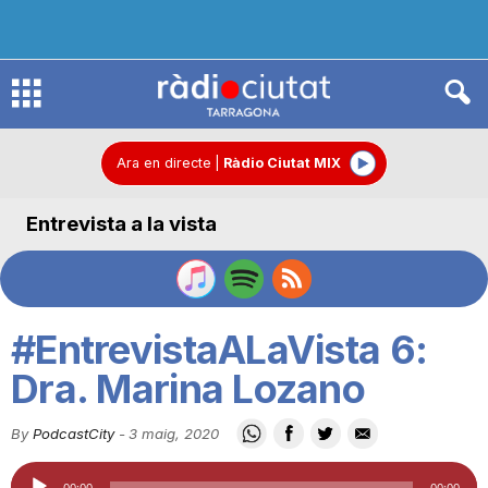
R
à
Ara en directe
|
Ràdio Ciutat MIX
Entrevista a la vista
d
i
#EntrevistaALaVista 6:
o
Dra. Marina Lozano
By
PodcastCity
-
3 maig, 2020
C
Reproductor
00:00
00:00