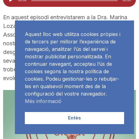
d'àudio
i
En aquest episodi entrevistarem a la Dra. Marina
Lozano, Investigadora de l’IPHES i Professora
u
Aquest lloc web utilitza cookies pròpies i
Associada de la URV. Parlarem de la dentició dels
de tercers per millorar l’experiència de
nostres avantpassats fòssils, de la relació entre el
t
navegació, analitzar l’ús del servei i
desgast dental i la
mostrar publicitat personalitzada. En
seva dieta, de les patologies dentals i orals que es
continuar navegant, accepteu l’ús de
a
troben en els fòssils humans, de les tendències
cookies segons la nostra política de
evolutives de la nostra dentició, etc.
cookies. Podeu gestionar-les o rebutjar-
les en qualsevol moment des de la
t
configuració del vostre navegador.
Més informació
d
Entès
e