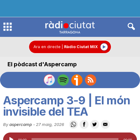
R
à
Ara en directe
|
Ràdio Ciutat MIX
El pòdcast d'Aspercamp
d
i
Aspercamp 3-9 | El món
o
invisible del TEA
By
aspercamp
-
27 maig, 2026
C
Reproductor
00:00
00:00