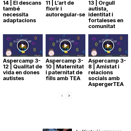
14 | El descans
11 | L’art de
13 | Orgull
n
també
florir i
autista,
necessita
autoregular-se
identitat i
adaptacions
fortaleses en
a
comunitat
Aspercamp 3-
Aspercamp 3-
Aspercamp 3-
12 | Qualitat de
10 | Maternitat
8 | Amistat i
vida en dones
i paternitat de
relacions
autistes
fills amb TEA
socials amb
AspergerTEA