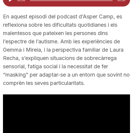
d'àudio
i
En aquest episodi del podcast d’Asper Camp, es
reflexiona sobre les dificultats quotidianes i els
u
malentesos que pateixen les persones dins
l’espectre de l’autisme. Amb les experiències de
t
Gemma i Mireia, i la perspectiva familiar de Laura
Recha, s’expliquen situacions de sobrecàrrega
a
sensorial, fatiga social i la necessitat de fer
“masking” per adaptar-se a un entorn que sovint no
comprèn les seves particularitats.
t
d
e