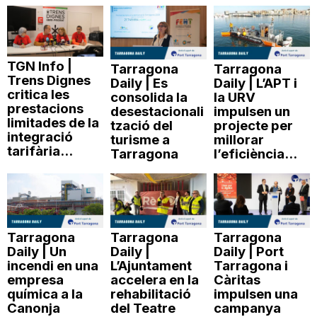
TGN Info |
Tarragona
Tarragona
Trens Dignes
Daily | Es
Daily | L’APT i
critica les
consolida la
la URV
prestacions
desestacionali
impulsen un
limitades de la
tzació del
projecte per
integració
turisme a
millorar
tarifària...
Tarragona
l’eficiència...
Tarragona
Tarragona
Tarragona
Daily | Un
Daily |
Daily | Port
incendi en una
L’Ajuntament
Tarragona i
empresa
accelera en la
Càritas
química a la
rehabilitació
impulsen una
Canonja
del Teatre
campanya