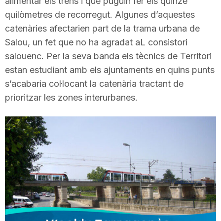
alimentar els trens i que puguin fer els quinze
T
quilòmetres de recorregut. Algunes d’aquestes
catenàries afectarien part de la trama urbana de
Salou, un fet que no ha agradat aL consistori
a
salouenc. Per la seva banda els tècnics de Territori
estan estudiant amb els ajuntaments en quins punts
r
s’acabaria col·locant la catenària tractant de
prioritzar les zones interurbanes.
r
a
g
o