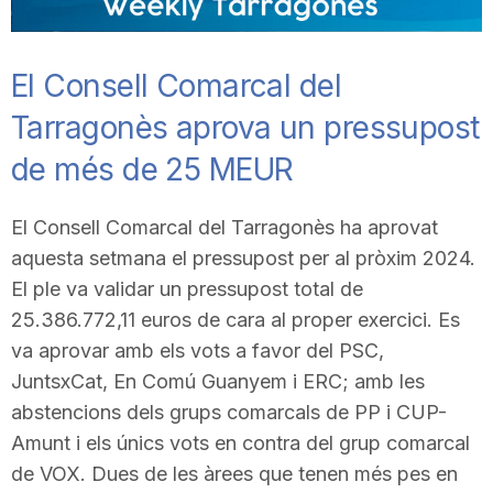
n
El Consell Comarcal del
a
Tarragonès aprova un pressupost
de més de 25 MEUR
El Consell Comarcal del Tarragonès ha aprovat
aquesta setmana el pressupost per al pròxim 2024.
El ple va validar un pressupost total de
25.386.772,11 euros de cara al proper exercici. Es
va aprovar amb els vots a favor del PSC,
JuntsxCat, En Comú Guanyem i ERC; amb les
abstencions dels grups comarcals de PP i CUP-
Amunt i els únics vots en contra del grup comarcal
de VOX. Dues de les àrees que tenen més pes en