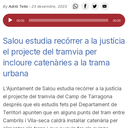
i
By
Adrià Tella
-
23 desembre, 2023
Reproductor
00:00
00:00
u
d'àudio
Salou estudia recórrer a la justícia
t
el projecte del tramvia per
incloure catenàries a la trama
a
urbana
t
L’Ajuntament de Salou estudia recórrer a la justícia
el projecte del tramvia del Camp de Tarragona
d
després que els estudis fets pel Departament de
Territori apunten que en alguns punts del tram entre
e
Cambrils i Vila-seca caldrà instal·lar catenària per