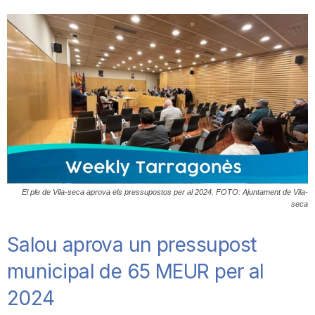
T
a
r
r
El ple de Vila-seca aprova els pressupostos per al 2024. FOTO: Ajuntament de Vila-
a
seca
Salou aprova un pressupost
g
municipal de 65 MEUR per al
o
2024