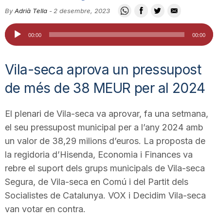
i
By
Adrià Tella
-
2 desembre, 2023
Reproductor
00:00
00:00
u
d'àudio
Vila-seca aprova un pressupost
t
de més de 38 MEUR per al 2024
a
El plenari de Vila-seca va aprovar, fa una setmana,
el seu pressupost municipal per a l’any 2024 amb
t
un valor de 38,29 milions d’euros. La proposta de
la regidoria d’Hisenda, Economia i Finances va
d
rebre el suport dels grups municipals de Vila-seca
Segura, de Vila-seca en Comú i del Partit dels
Socialistes de Catalunya. VOX i Decidim Vila-seca
e
van votar en contra.