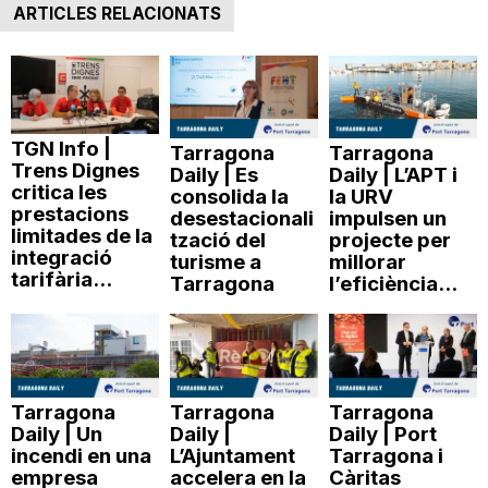
ARTICLES RELACIONATS
TGN Info |
Tarragona
Tarragona
Trens Dignes
Daily | Es
Daily | L’APT i
critica les
consolida la
la URV
prestacions
desestacionali
impulsen un
limitades de la
tzació del
projecte per
integració
turisme a
millorar
tarifària...
Tarragona
l’eficiència...
Tarragona
Tarragona
Tarragona
Daily | Un
Daily |
Daily | Port
incendi en una
L’Ajuntament
Tarragona i
empresa
accelera en la
Càritas