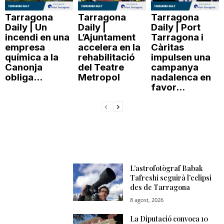
Tarragona
Tarragona
Tarragona
Daily | Un
Daily |
Daily | Port
incendi en una
L’Ajuntament
Tarragona i
empresa
accelera en la
Càritas
química a la
rehabilitació
impulsen una
Canonja
del Teatre
campanya
obliga...
Metropol
nadalenca en
favor...