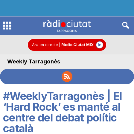
R
à
Ara en directe
|
Ràdio Ciutat MIX
Weekly Tarragonès
d
i
#WeeklyTarragonès | El
o
‘Hard Rock’ es manté al
centre del debat polític
C
català