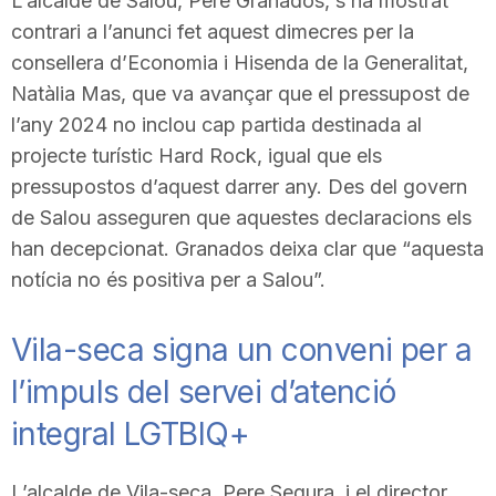
L’alcalde de Salou, Pere Granados, s’ha mostrat
n
contrari a l’anunci fet aquest dimecres per la
consellera d’Economia i Hisenda de la Generalitat,
Natàlia Mas, que va avançar que el pressupost de
a
l’any 2024 no inclou cap partida destinada al
projecte turístic Hard Rock, igual que els
pressupostos d’aquest darrer any. Des del govern
de Salou asseguren que aquestes declaracions els
han decepcionat. Granados deixa clar que “aquesta
notícia no és positiva per a Salou”.
Vila-seca signa un conveni per a
l’impuls del servei d’atenció
integral LGTBIQ+
L’alcalde de Vila-seca, Pere Segura, i el director