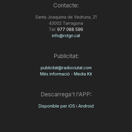
Contacte:
Santa Joaquima de Vedruna, 21
43002 Tarragona
Tel:
977 088 596
info@rctgn.cat
Publicitat:
publicitat@radiociutat.com
Més informació - Media Kit
Descarrega't l'APP:
Disponible per iOS i Android