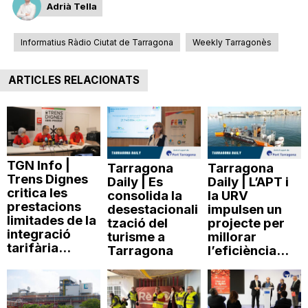
Adrià Tella
Informatius Ràdio Ciutat de Tarragona
Weekly Tarragonès
ARTICLES RELACIONATS
TGN Info |
Tarragona
Tarragona
Trens Dignes
Daily | Es
Daily | L’APT i
critica les
consolida la
la URV
prestacions
desestacionali
impulsen un
limitades de la
tzació del
projecte per
integració
turisme a
millorar
tarifària...
Tarragona
l’eficiència...