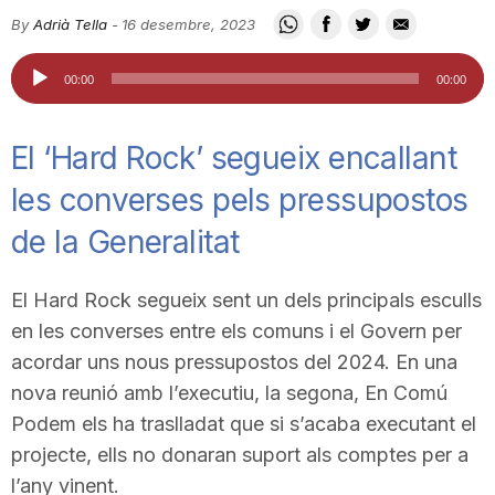
i
By
Adrià Tella
-
16 desembre, 2023
Reproductor
00:00
00:00
u
d'àudio
El ‘Hard Rock’ segueix encallant
t
les converses pels pressupostos
de la Generalitat
a
El Hard Rock segueix sent un dels principals esculls
t
en les converses entre els comuns i el Govern per
acordar uns nous pressupostos del 2024. En una
d
nova reunió amb l’executiu, la segona, En Comú
Podem els ha traslladat que si s’acaba executant el
e
projecte, ells no donaran suport als comptes per a
l’any vinent.