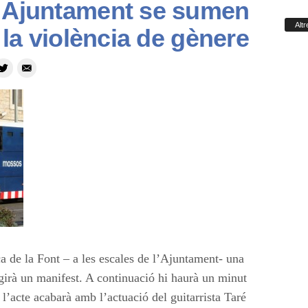
i Ajuntament se sumen
Altr
a la violència de gènere
Feu
00:00
servir
les
tecles
de
fletxa
cap
amunt/cap
avall
per
a
 de la Font – a les escales de l’Ajuntament- una