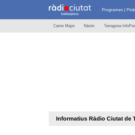
R
Programes | Pòd
Carrer Major
Nàstic
Tarragona InfoPod
à
d
i
o
C
Informatius Ràdio Ciutat de
i