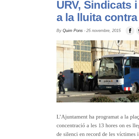
URV, Sindicats 
u
a la lluita contr
t
By
Quim Pons
-
25 novembre, 2015
Reproductor
00:00
a
d'àudio
t
d
e
T
L’Ajuntament ha programat a la plaça