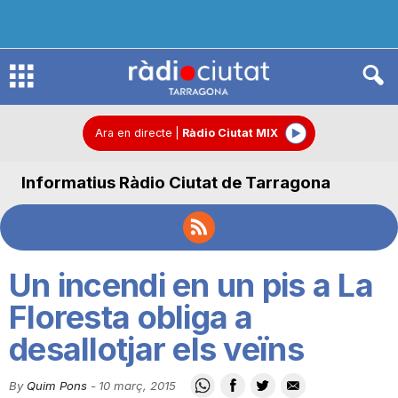
R
à
Ara en directe
|
Ràdio Ciutat MIX
Informatius Ràdio Ciutat de Tarragona
d
i
Un incendi en un pis a La
o
Floresta obliga a
desallotjar els veïns
C
By
Quim Pons
-
10 març, 2015