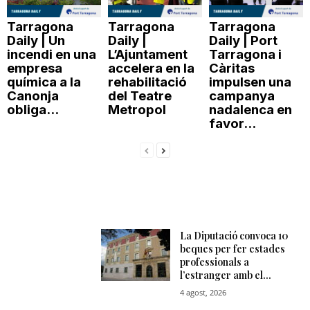
Tarragona
Tarragona
Tarragona
Daily | Un
Daily |
Daily | Port
incendi en una
L’Ajuntament
Tarragona i
empresa
accelera en la
Càritas
química a la
rehabilitació
impulsen una
Canonja
del Teatre
campanya
obliga...
Metropol
nadalenca en
favor...