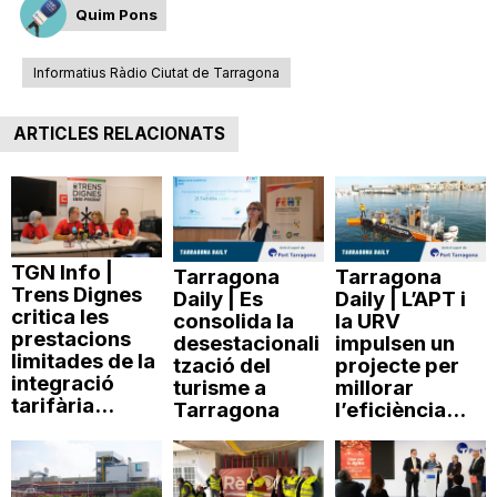
Quim Pons
Informatius Ràdio Ciutat de Tarragona
ARTICLES RELACIONATS
TGN Info |
Tarragona
Tarragona
Trens Dignes
Daily | Es
Daily | L’APT i
critica les
consolida la
la URV
prestacions
desestacionali
impulsen un
limitades de la
tzació del
projecte per
integració
turisme a
millorar
tarifària...
Tarragona
l’eficiència...