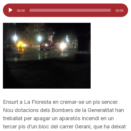
i
Reproductor
00:00
00:00
d'àudio
u
t
a
t
d
Ensurt a La Floresta en cremar-se un pis sencer.
Nou dotacions dels Bombers de la Generalitat han
treballat per apagar un aparatós incendi en un
e
tercer pis d’un bloc del carrer Gerani, que ha deixat