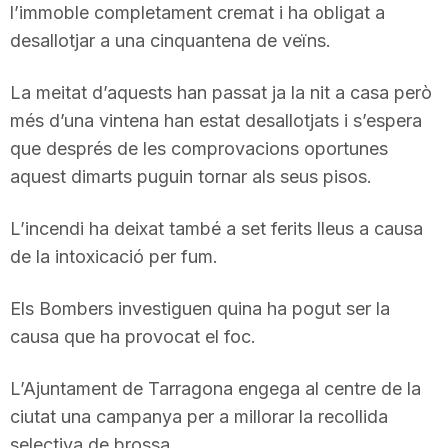
l’immoble completament cremat i ha obligat a
T
desallotjar a una cinquantena de veïns.
a
La meitat d’aquests han passat ja la nit a casa però
més d’una vintena han estat desallotjats i s’espera
que després de les comprovacions oportunes
r
aquest dimarts puguin tornar als seus pisos.
r
L’incendi ha deixat també a set ferits lleus a causa
de la intoxicació per fum.
a
Els Bombers investiguen quina ha pogut ser la
causa que ha provocat el foc.
g
L’Ajuntament de Tarragona engega al centre de la
o
ciutat una campanya per a millorar la recollida
selectiva de brossa.