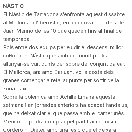
NÀSTIC
El Nàstic de Tarragona s’enfronta aquest dissabte
al Mallorca
a l’
Iberostar
, en una nova final dels de
Juan
Merino de les 10 que queden fins al final de
temporada.
Pols entre dos equips per eludir el descens, millor
col·locat el Nàstic que amb un triomf podria
allunyar-se vuit punts per sobre del conjunt balear.
El Mallorca
, ara amb
Barjuan
, vol a costa dels
granes començar a retallar punts per sortir de la
zona baixa.
Sobre la polèmica amb
Achille
Emana
aquesta
setmana i en jornades anteriors ha acabat l’andalús,
que ha deixat clar el que passa amb el camerunès.
Merino no podrà comptar pel partit amb
Luismi
, ni
Cordero
ni
Djetei
, amb una lesió que el deixarà