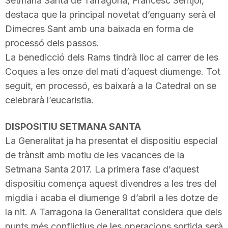
Setmana Santa de Tarragona, Francesc
Seritjol
,
destaca que la principal novetat d’enguany serà el
Dimecres Sant amb una baixada en forma de
processó dels passos.
La benedicció dels Rams tindrà lloc al carrer de les
Coques a les onze del matí d’aquest diumenge. Tot
seguit, en processó, es baixarà a la Catedral on se
celebrarà l’eucaristia.
DISPOSITIU SETMANA
SANTA
La Generalitat ja ha presentat el dispositiu especial
de trànsit amb motiu de les vacances de la
Setmana Santa 2017. La primera fase d’aquest
dispositiu comença aquest divendres a les tres del
migdia i acaba el diumenge 9 d’abril a les dotze de
la nit. A Tarragona la Generalitat considera que dels
punts més conflictius de les operacions
sortida
serà