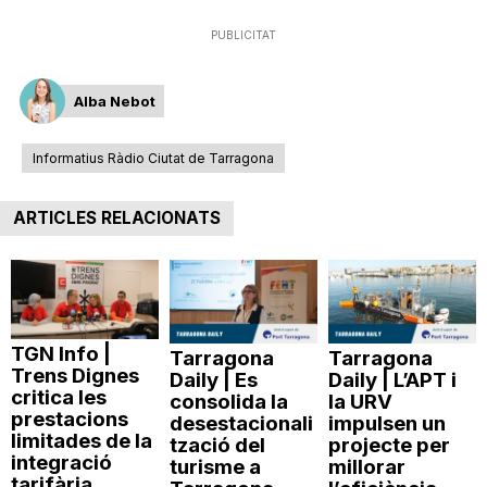
PUBLICITAT
Alba Nebot
Informatius Ràdio Ciutat de Tarragona
ARTICLES RELACIONATS
TGN Info |
Tarragona
Tarragona
Trens Dignes
Daily | Es
Daily | L’APT i
critica les
consolida la
la URV
prestacions
desestacionali
impulsen un
limitades de la
tzació del
projecte per
integració
turisme a
millorar
tarifària...