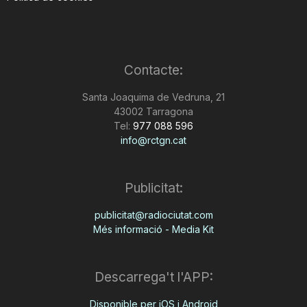
Contacte:
Santa Joaquima de Vedruna, 21
43002 Tarragona
Tel:
977 088 596
info@rctgn.cat
Publicitat:
publicitat@radiociutat.com
Més informació - Media Kit
Descarrega't l'APP:
Disponible per iOS i Android