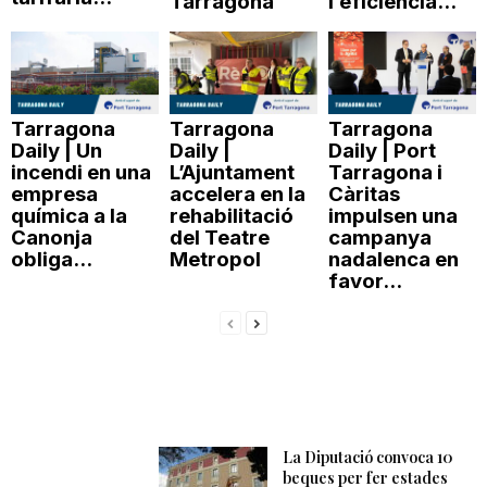
Tarragona
l’eficiència...
Tarragona
Tarragona
Tarragona
Daily | Un
Daily |
Daily | Port
incendi en una
L’Ajuntament
Tarragona i
empresa
accelera en la
Càritas
química a la
rehabilitació
impulsen una
Canonja
del Teatre
campanya
obliga...
Metropol
nadalenca en
favor...