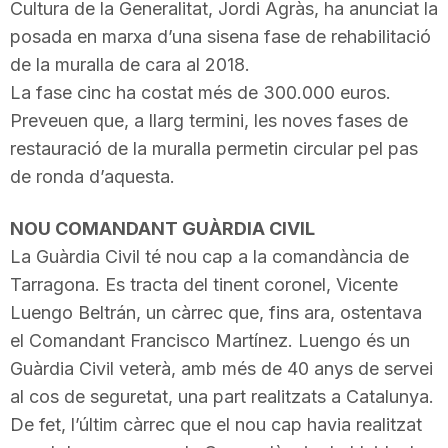
Cultura de la Generalitat, Jordi Agràs, ha anunciat la
n
posada en marxa d’una sisena fase de rehabilitació
de la muralla de cara al 2018.
a
La fase cinc ha costat més de 300.000 euros.
Preveuen que, a llarg termini, les noves fases de
restauració de la muralla permetin circular pel pas
de ronda d’aquesta.
NOU COMANDANT GUÀRDIA CIVIL
La Guàrdia Civil té nou cap a la comandància de
Tarragona. Es tracta del tinent coronel,
Vicente
Luengo
Beltrán
, un càrrec que, fins ara, ostentava
el Comandant
Francisco
Martínez.
Luengo
és un
Guàrdia Civil veterà, amb més de 40 anys de servei
al cos de seguretat, una part realitzats a Catalunya.
De fet, l’últim càrrec que el nou cap havia realitzat