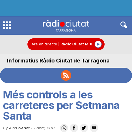
R
à
Ara en directe
|
Ràdio Ciutat MIX
Informatius Ràdio Ciutat de Tarragona
d
i
Més controls a les
o
carreteres per Setmana
Santa
C
By
Alba Nebot
-
7 abril, 2017