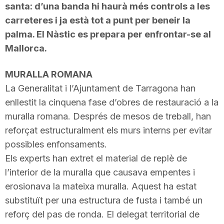
santa: d’una banda hi haurà més controls a les
T
carreteres i ja està tot a punt per beneir la
palma. El Nàstic es prepara per enfrontar-se
al
a
Mallorca
.
MURALLA ROMANA
r
La Generalitat i l’Ajuntament de Tarragona han
enllestit la cinquena fase d’obres de restauració a la
r
muralla romana. Després de mesos de treball, han
reforçat estructuralment els murs interns per evitar
a
possibles enfonsaments.
Els experts han extret el material de replè de
g
l’interior de la muralla que causava empentes i
erosionava la mateixa muralla. Aquest ha estat
substituït per una estructura de fusta i també un
o
reforç del pas de ronda. El delegat territorial de