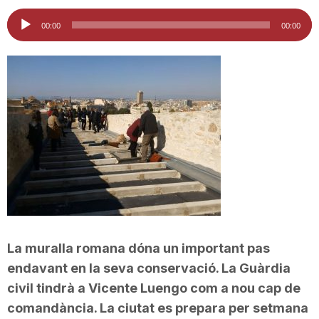
i
Reproductor
00:00
00:00
d'àudio
u
t
a
t
d
La muralla romana dóna un important pas
endavant en la seva conservació. La Guàrdia
civil tindrà a
Vicente
Luengo
com a nou cap de
e
comandància. La ciutat es prepara per setmana