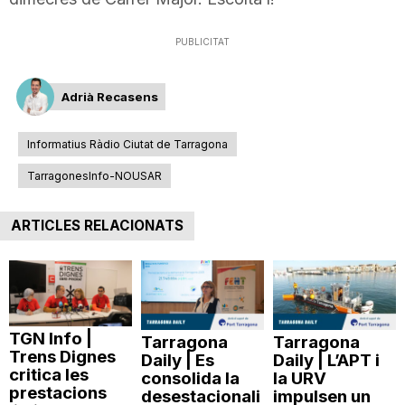
PUBLICITAT
Adrià Recasens
Informatius Ràdio Ciutat de Tarragona
TarragonesInfo-NOUSAR
ARTICLES RELACIONATS
TGN Info |
Tarragona
Tarragona
Trens Dignes
Daily | Es
Daily | L’APT i
critica les
consolida la
la URV
prestacions
desestacionali
impulsen un