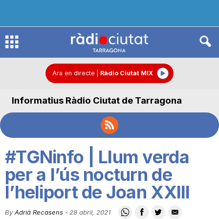
R
à
Ara en directe
|
Ràdio Ciutat MIX
Informatius Ràdio Ciutat de Tarragona
d
i
#TGNinfo | Llum verda
o
per a l’ús nocturn de
l’heliport de Joan XXIII
C
By
Adrià Recasens
-
28 abril, 2021