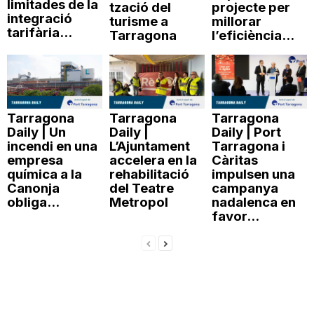
limitades de la
tzació del
projecte per
integració
turisme a
millorar
tarifària...
Tarragona
l’eficiència...
Tarragona
Tarragona
Tarragona
Daily | Un
Daily |
Daily | Port
incendi en una
L’Ajuntament
Tarragona i
empresa
accelera en la
Càritas
química a la
rehabilitació
impulsen una
Canonja
del Teatre
campanya
obliga...
Metropol
nadalenca en
favor...