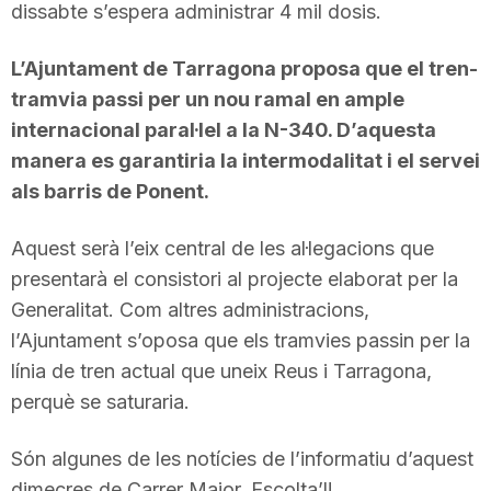
dissabte s’espera administrar 4 mil dosis.
n
L’Ajuntament de Tarragona proposa que el tren-
a
tramvia passi per un nou ramal en ample
internacional paral·lel a la N-340. D’aquesta
manera es garantiria la intermodalitat i el servei
als barris de Ponent.
Aquest serà l’eix central de les al·legacions que
presentarà el consistori al projecte elaborat per la
Generalitat. Com altres administracions,
l’Ajuntament s’oposa que els tramvies passin per la
línia de tren actual que uneix Reus i Tarragona,
perquè se saturaria.
Són algunes de les notícies de l’informatiu d’aquest
dimecres de Carrer Major. Escolta’l!