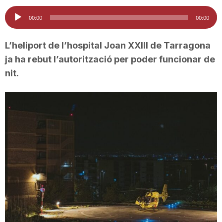
i
Reproductor
00:00
00:00
d'àudio
u
L’heliport de l’hospital Joan XXIII de Tarragona
ja ha rebut l’autorització per poder funcionar de
nit.
t
a
t
d
e