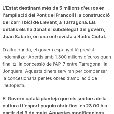
T
L’Estat destinarà més de 5 milions d’euros en
l’ampliació del Pont del Francolí i la construcció
del carril bici de Llevant, a Tarragona. Els
a
detalls els ha donat el subdelegat del govern,
Joan Sabaté, en una entrevista a Ràdio Ciutat.
r
D’altra banda, el govern espanyol té previst
r
indemnitzar Abertis amb 1.300 milions d’euros quan
finalitzi la concessió de l’AP-7 entre Tarragona i la
Jonquera. Aquests diners serviran per compensar
a
la concesionaria per les obres d’ampliació de
l’autopista.
g
El Govern català planteja que els sectors de la
o
cultura i l’esport puguin obrir fins les 23.00 h a
partir del 9 de maig. Aquestes modificacions