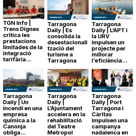
TGN Info |
Tarragona
Tarragona
Trens Dignes
Daily | Es
Daily | L’APT i
critica les
consolida la
la URV
prestacions
desestacionali
impulsen un
limitades de la
tzació del
projecte per
integració
turisme a
millorar
tarifària...
Tarragona
l’eficiència...
Tarragona
Tarragona
Tarragona
Daily | Un
Daily |
Daily | Port
incendi en una
L’Ajuntament
Tarragona i
empresa
accelera en la
Càritas
química a la
rehabilitació
impulsen una
Canonja
del Teatre
campanya
obliga...
Metropol
nadalenca en