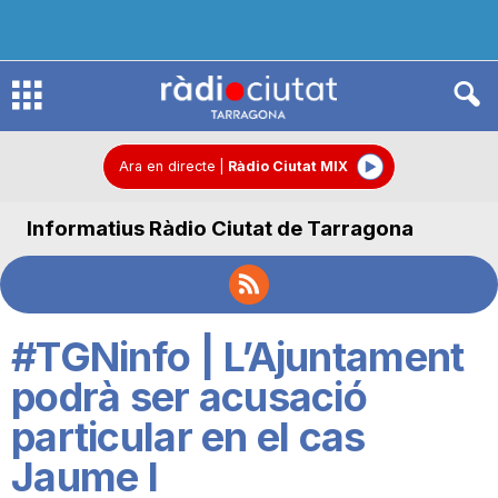
R
à
Ara en directe
|
Ràdio Ciutat MIX
Informatius Ràdio Ciutat de Tarragona
d
i
#TGNinfo | L’Ajuntament
o
podrà ser acusació
particular en el cas
C
Jaume I