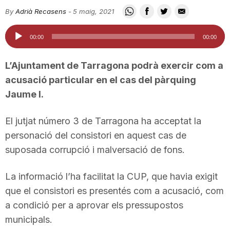
i
By
Adrià Recasens
-
5 maig, 2021
Reproductor
00:00
00:00
u
d'àudio
L’Ajuntament de Tarragona podrà exercir com a
t
acusació particular en el cas del pàrquing
Jaume I.
a
El jutjat número 3 de Tarragona ha acceptat la
personació del consistori en aquest cas de
t
suposada corrupció i malversació de fons.
La informació l’ha facilitat la CUP, que havia exigit
d
que el consistori es presentés com a acusació, com
a condició per a aprovar els pressupostos
e
municipals.