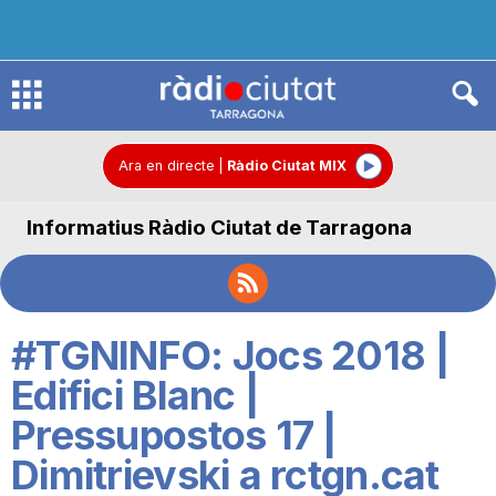
R
à
Ara en directe
|
Ràdio Ciutat MIX
Informatius Ràdio Ciutat de Tarragona
d
i
#TGNINFO: Jocs 2018 |
o
Edifici Blanc |
Pressupostos 17 |
C
Dimitrievski a rctgn.cat