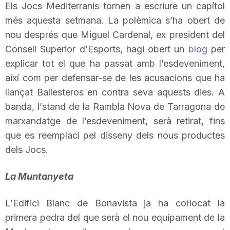
Els Jocs Mediterranis tornen a escriure un capítol
T
més aquesta setmana. La polèmica s’ha obert de
nou després que
Miguel
Cardenal,
ex president
del
a
Consell Superior d’Esports, hagi obert un
blog
per
explicar tot el que ha passat amb l’esdeveniment,
així com per defensar-se de les acusacions que ha
r
llançat
Ballesteros
en contra seva aquests dies. A
banda, l’
stand
de la Rambla Nova de Tarragona de
r
marxandatge de l’esdeveniment, serà retirat, fins
que es reemplaci pel disseny dels nous productes
a
dels Jocs.
La Muntanyeta
g
L’Edifici Blanc de Bonavista ja ha col·locat la
o
primera pedra del que serà el nou equipament de la