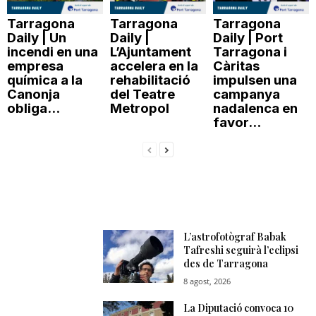
Tarragona
Tarragona
Tarragona
Daily | Un
Daily |
Daily | Port
incendi en una
L’Ajuntament
Tarragona i
empresa
accelera en la
Càritas
química a la
rehabilitació
impulsen una
Canonja
del Teatre
campanya
obliga...
Metropol
nadalenca en
favor...