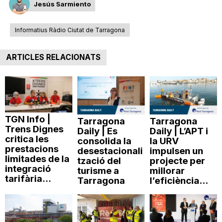
Jesús Sarmiento
Informatius Ràdio Ciutat de Tarragona
ARTICLES RELACIONATS
TGN Info |
Tarragona
Tarragona
Trens Dignes
Daily | Es
Daily | L’APT i
critica les
consolida la
la URV
prestacions
desestacionali
impulsen un
limitades de la
tzació del
projecte per
integració
turisme a
millorar
tarifària...
Tarragona
l’eficiència...