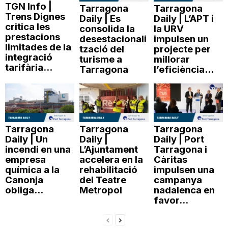
TGN Info |
Tarragona
Tarragona
Trens Dignes
Daily | Es
Daily | L’APT i
critica les
consolida la
la URV
prestacions
desestacionali
impulsen un
limitades de la
tzació del
projecte per
integració
turisme a
millorar
tarifària...
Tarragona
l’eficiència...
Tarragona
Tarragona
Tarragona
Daily | Un
Daily |
Daily | Port
incendi en una
L’Ajuntament
Tarragona i
empresa
accelera en la
Càritas
química a la
rehabilitació
impulsen una
Canonja
del Teatre
campanya
obliga...
Metropol
nadalenca en
favor...