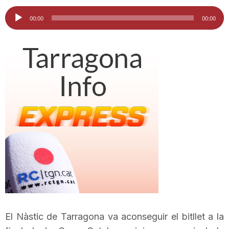
i
Reproductor
00:00
00:00
d'àudio
u
t
a
t
d
e
El Nàstic de Tarragona va aconseguir el bitllet a la