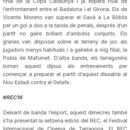
final de la Copa Catalunya i ja espera rival de
T
l’enfrontament entre
el Badalona
i el Girona. Els de
Vicente
Moreno van superar el Gavà a La Bòbila
per un gol a dos a la tanda de penals, després d’un
a
partit no gaire brillant d’ambdós conjunts. Els
granes van disposar sobre el terreny de joc als
r
jugadors menys habituals i a gairebé a mig filial, la
Pobla de Mafumet. D’altra banda, els tarragonins
r
tornen aquest dijous als entrenaments per
començar a preparar el partit d’aquest dissabte al
a
Nou Estadi contra el Getafe.
#REC16
g
Deixant de banda l’esport, aquest dimecres també
o
s’ha presentat la setzena edició del REC, el Festival
Internacional de Cinema de Tarragona. El REC