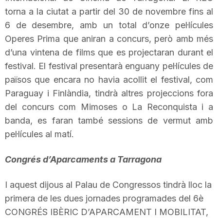
torna a la ciutat a partir del 30 de novembre fins al
n
6 de desembre, amb un total d’onze pel·lícules
Operes
Prima que aniran a concurs, però amb més
a
d’una vintena de films que es projectaran durant el
festival. El festival presentarà enguany pel·lícules de
països que encara no havia acollit el festival, com
Paraguay
i Finlàndia, tindrà altres projeccions fora
del concurs com Mimoses o La Reconquista i a
banda, es faran també
sessions de vermut
amb
pel·lícules al matí.
Congrés d’Aparcaments a Tarragona
I aquest dijous al Palau de Congressos tindrà lloc la
primera de les dues jornades programades del 6è
CONGRÉS IBÈRIC D’APARCAMENT I MOBILITAT,