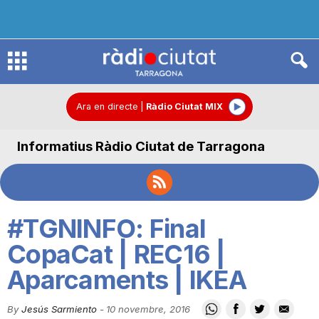
R
à
Ara en directe
|
Ràdio Ciutat MIX
Informatius Ràdio Ciutat de Tarragona
d
i
#TGNINFO: Final
o
CopaCat | REC16 |
Aparcaments | IKEA
C
By
Jesús Sarmiento
-
10 novembre, 2016