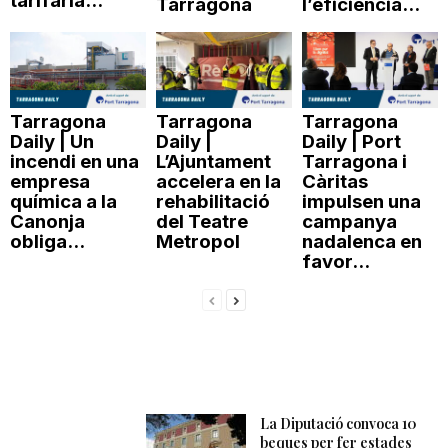
tarifària...
Tarragona
l’eficiència...
Tarragona
Tarragona
Tarragona
Daily | Un
Daily |
Daily | Port
incendi en una
L’Ajuntament
Tarragona i
empresa
accelera en la
Càritas
química a la
rehabilitació
impulsen una
Canonja
del Teatre
campanya
obliga...
Metropol
nadalenca en
favor...