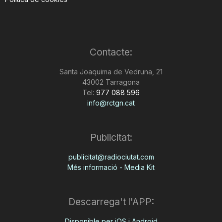
Contacte:
Santa Joaquima de Vedruna, 21
43002 Tarragona
Tel:
977 088 596
info@rctgn.cat
Publicitat:
publicitat@radiociutat.com
Més informació - Media Kit
Descarrega't l'APP:
Disponible per iOS i Android