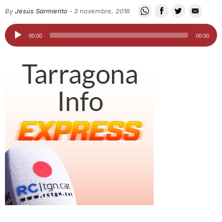
i
By
Jesús Sarmiento
-
3 novembre, 2016
Reproductor
00:00
00:00
u
d'àudio
t
a
t
d
e