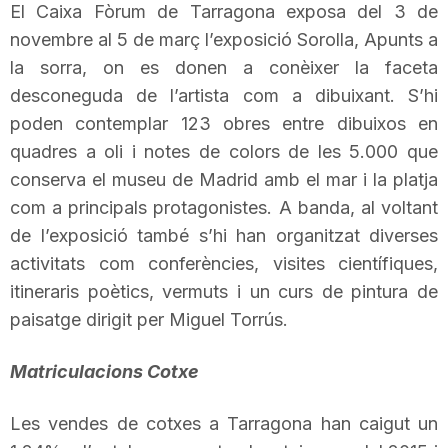
El Caixa
Fòrum de Tarragona exposa del 3 de
T
novembre al 5 de març l’exposició Sorolla, Apunts a
la sorra, on es donen a conèixer la faceta
a
desconeguda de l’artista com a dibuixant. S’hi
poden contemplar 123 obres entre dibuixos en
quadres a oli i notes de colors de les 5.000 que
r
conserva el museu de Madrid amb el mar i la platja
com a principals protagonistes. A banda, al voltant
r
de l’exposició també
s’hi
han organitzat diverses
activitats com conferències, visites científiques,
a
itineraris poètics, vermuts i un curs de pintura de
paisatge dirigit per
Miguel
Torrús
.
g
Matriculacions Cotxe
o
Les vendes de cotxes a Tarragona han caigut un