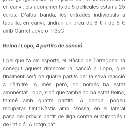
en canvi, els abonaments de 5 pel·lícules estan a 25
euros. D’altra banda, les entrades individuals a
taquilla, en canvi, tindran un preu de 6 € i de 5 €
amb Carnet Jove o
Tr3sC
Reina i Lopo, 4 partits de sanció
I pel que fa als esports, el Nàstic de Tarragona ha
conegut aquest dimecres la sanció a
Lopo
, que
finalment serà de quatre partits per la seva reacció
a l’àrbitre. A més però, no només ha estat
amonestat
Lopo
, sinó que també ho ha estat Reina,
també amb quatre partits. A banda, podeu
recuperar l’
InfoNàstic
amb Mossa, on el lateral
parla del pròxim partit de lliga contra el
Mirandés
i
de l’afició. A
rctgn
.cat.