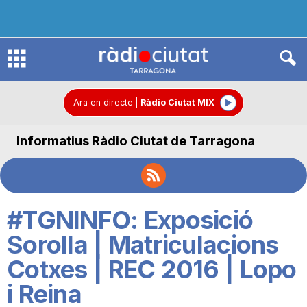
R
à
Ara en directe
|
Ràdio Ciutat MIX
Informatius Ràdio Ciutat de Tarragona
d
i
#TGNINFO: Exposició
o
Sorolla | Matriculacions
Cotxes | REC 2016 | Lopo
C
i Reina