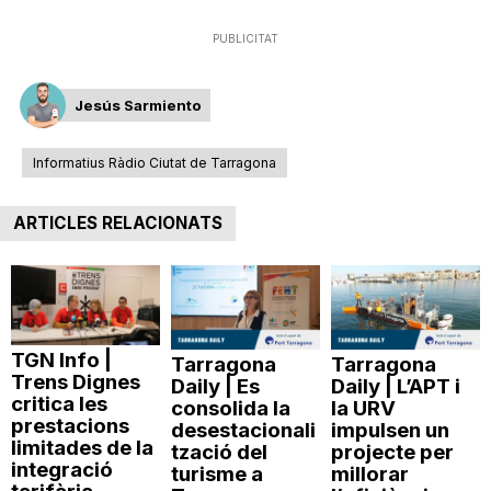
PUBLICITAT
Jesús Sarmiento
Informatius Ràdio Ciutat de Tarragona
ARTICLES RELACIONATS
TGN Info |
Tarragona
Tarragona
Trens Dignes
Daily | Es
Daily | L’APT i
critica les
consolida la
la URV
prestacions
desestacionali
impulsen un
limitades de la
tzació del
projecte per
integració
turisme a
millorar