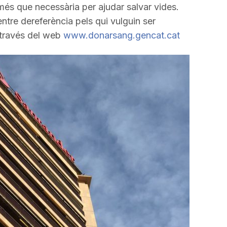
incrementar
 més que necessària per ajudar salvar vides.
o
ntre dereferència pels qui vulguin ser
disminuir
 través del web
www.donarsang.gencat.cat
el
volum.