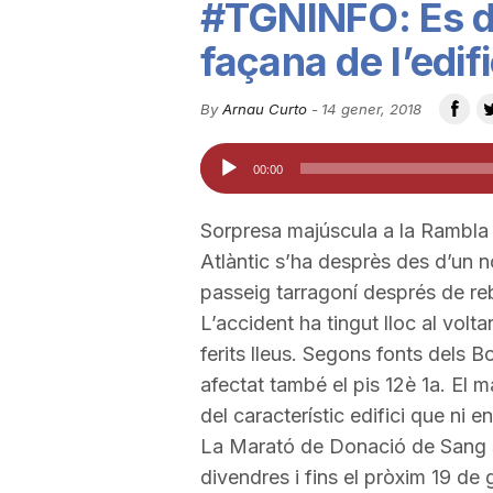
#TGNINFO: Es d
u
façana de l’edifi
t
By
Arnau Curto
-
14 gener, 2018
Reproductor
00:00
a
d'àudio
Sorpresa majúscula a la Rambla 
t
Atlàntic s’ha desprès des d’un n
passeig tarragoní després de reb
d
L’accident ha tingut lloc al volt
ferits lleus. Segons fonts dels B
afectat també el pis 12è 1a. El
e
del característic edifici que ni en
La Marató de Donació de Sang s
T
divendres i fins el pròxim 19 de 