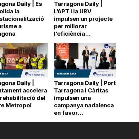
gona Daily | Es
Tarragona Daily |
lida la
L’APT i la URV
stacionalització
impulsen un projecte
urisme a
per millorar
agona
l’eficiència...
gona Daily |
Tarragona Daily | Port
untament accelera
Tarragona i Càritas
 rehabilitació del
impulsen una
re Metropol
campanya nadalenca
en favor...