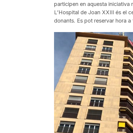
participen en aquesta iniciativa
a
L’Hospital de Joan XXIII és el ce
donants. Es pot reservar hora a
r
r
a
g
o
n