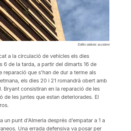
Edifici atlàntic accident
at a la circulació de vehicles els dies
s 6 de la tarda, a partir del dimarts 16 de
e reparació que s’han de dur a terme als
 setmana, els dies 20 i 21 romandrà obert amb
.J. Bryant consistiran en la reparació de les
ció de les juntes que estan deteriorades. El
ros.
a un punt d’Almeria després d’empatar a 1 a
raneos. Una errada defensiva va posar per