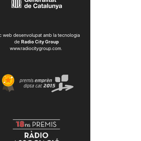
c web desenvolupat amb la tecnologia
de
Radio City Group
www.radiocitygroup.com
.