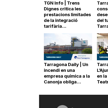
TGN Info | Trens
Tarra
Dignes critica les
conso
prestacions limitades
dese
de la integració
del t
tarifària...
Tarr
Tarragona Daily | Un
Tarra
incendi en una
L’Aj
empresa química a la
en la
Canonja obliga...
Teat