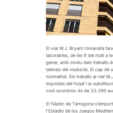
a
El vial W.J. Bryant romandrà tanc
laborables, de les 8 del matí a le
gener, amb motiu dels treballs d
laterals del viaducte. El cap de
normalitat. Els treballs al vial W
impostes del forjat i la substitu
cost econòmic és de 33.360 eu
El Nàstic de Tarragona s’emport
l’Estadio de los Juegos Mediter