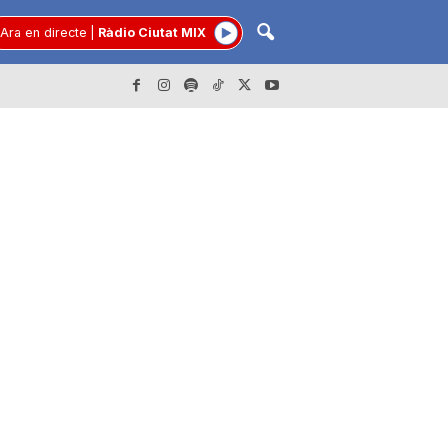
Ara en directe
|
Ràdio Ciutat MIX