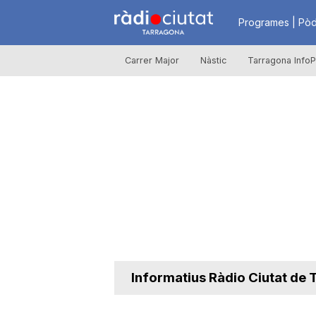
R
Programes | Pòd
Carrer Major
Nàstic
Tarragona InfoP
à
d
i
o
C
Informatius Ràdio Ciutat de
i