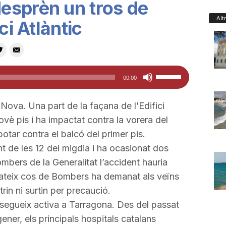
esprèn un tros de
Alt
ci Atlàntic
Feu
00:00
servir
les
Nova. Una part de la façana de l’Edifici
tecles
ovè pis i ha impactat contra la vorera del
de
otar contra el balcó del primer pis.
fletxa
ant de les 12 del migdia i ha ocasionat dos
cap
ombers de la Generalitat l’accident hauria
amunt/cap
 mateix cos de Bombers ha demanat als veïns
avall
trin ni surtin per precaució.
per
egueix activa a Tarragona. Des del passat
a
gener, els principals hospitals catalans