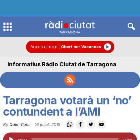
R
à
Ara en directe
|
Obert por Vacances
Informatius Ràdio Ciutat de Tarragona
d
i
Tarragona votarà un ‘no’
o
contundent a l’AMI
By
Quim Pons
-
16 juliol, 2015
C
Reproductor
00:00
00:00