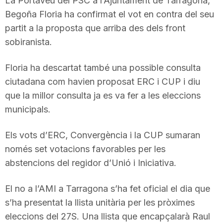
La Portaveu del PSC a l’Ajuntament de Tarragona,
T
Begoña Floria ha confirmat el vot en contra del seu
partit a la proposta que arriba des dels front
sobiranista.
a
Floria ha descartat també una possible consulta
r
ciutadana com havien proposat ERC i CUP i diu
que la millor consulta ja es va fer a les eleccions
r
municipals.
Els vots d’ERC, Convergència i la CUP sumaran
a
només set votacions favorables per les
abstencions del regidor d’Unió i Iniciativa.
g
El no a l’AMI a Tarragona s’ha fet oficial el dia que
o
s’ha presentat la llista unitària per les pròximes
eleccions del 27S. Una llista que encapçalarà Raul