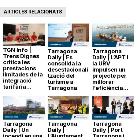
ARTICLES RELACIONATS
TGN Info |
Tarragona
Tarragona
Trens Dignes
Daily | Es
Daily | L’APT i
critica les
consolida la
la URV
prestacions
desestacionali
impulsen un
limitades de la
tzació del
projecte per
integració
turisme a
millorar
tarifària...
Tarragona
l’eficiència...
Tarragona
Tarragona
Tarragona
Daily | Un
Daily |
Daily | Port
incendi en una
L’Ajuntament
Tarragona i