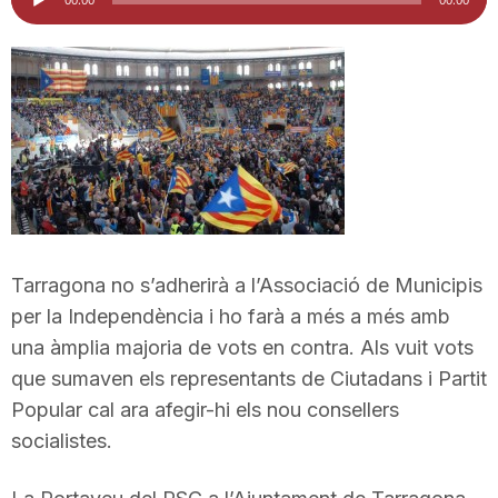
d'àudio
i
u
t
a
Tarragona no s’adherirà a l’Associació de Municipis
t
per la Independència i ho farà a més a més amb
una àmplia majoria de vots en contra. Als vuit vots
que sumaven els representants de Ciutadans i Partit
d
Popular cal ara afegir-hi els nou consellers
socialistes.
e