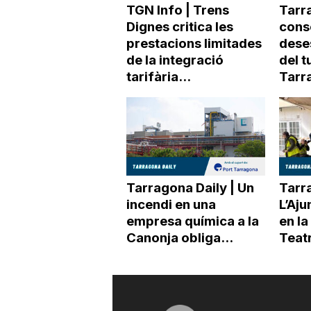
TGN Info | Trens
Tarra
a
Dignes critica les
conso
prestacions limitades
dese
de la integració
del t
tarifària...
Tarr
Tarragona Daily | Un
Tarra
incendi en una
L’Aj
empresa química a la
en la
Canonja obliga...
Teat