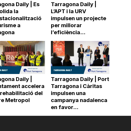
gona Daily | Es
Tarragona Daily |
lida la
L’APT i la URV
stacionalització
impulsen un projecte
urisme a
per millorar
agona
l’eficiència...
gona Daily |
Tarragona Daily | Port
untament accelera
Tarragona i Càritas
 rehabilitació del
impulsen una
re Metropol
campanya nadalenca
en favor...