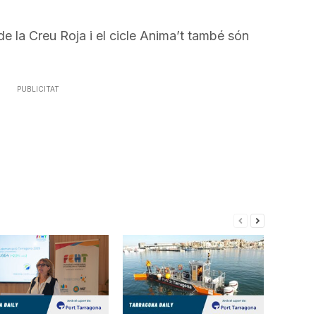
incrementar
o
de la Creu Roja i el cicle Anima’t també són
disminuir
el
volum.
PUBLICITAT