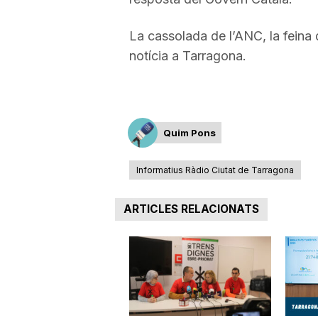
a
La cassolada de l’ANC, la feina 
notícia a Tarragona.
r
r
Quim Pons
a
Informatius Ràdio Ciutat de Tarragona
g
ARTICLES RELACIONATS
o
n