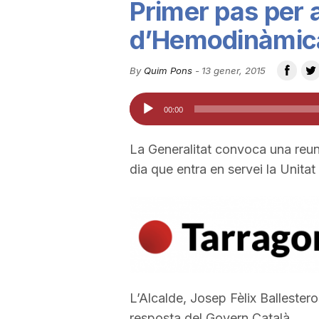
Primer pas per a
u
d’Hemodinàmica
t
By
Quim Pons
-
13 gener, 2015
Reproductor
00:00
a
d'àudio
La Generalitat convoca una reun
t
dia que entra en servei la Unit
d
e
T
L’Alcalde, Josep Fèlix Ballester
resposta del Govern Català.