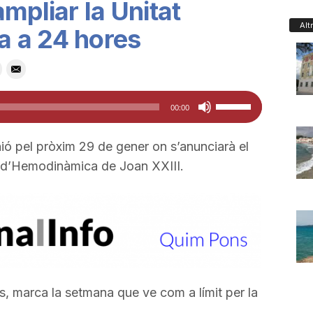
mpliar la Unitat
Alt
 a 24 hores
Feu
00:00
servir
les
ió pel pròxim 29 de gener on s’anunciarà el
tecles
at d’Hemodinàmica de Joan XXIII.
de
fletxa
cap
amunt/cap
avall
per
os, marca la setmana que ve com a límit per la
a