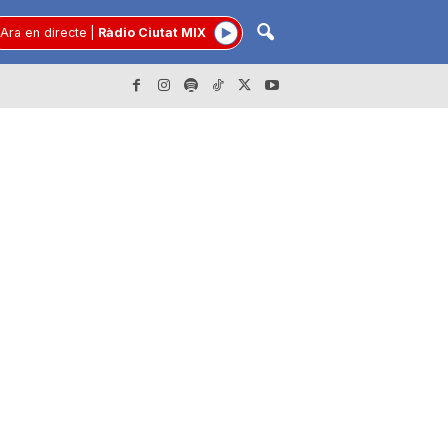
Ara en directe
|
Ràdio Ciutat MIX