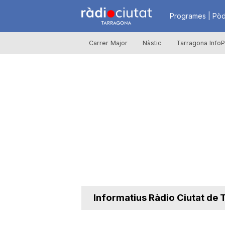
R
Programes | Pòd
Carrer Major
Nàstic
Tarragona InfoP
à
d
i
o
C
Informatius Ràdio Ciutat de
i