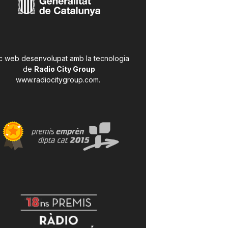
c web desenvolupat amb la tecnologia
de
Radio City Group
www.radiocitygroup.com
.