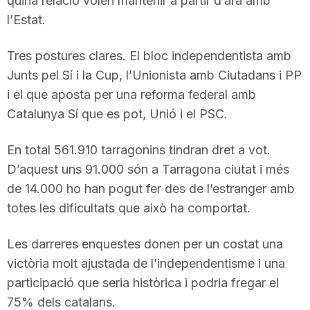
quina relació volen mantenir a partir d’ara amb
T
l’Estat.
Tres postures clares. El bloc independentista amb
a
Junts pel Sí i la Cup, l’Unionista amb Ciutadans i PP
i el que aposta per una reforma federal amb
r
Catalunya Sí que es pot, Unió i el PSC.
r
En total 561.910 tarragonins tindran dret a vot.
D’aquest uns 91.000 són a Tarragona ciutat i més
de 14.000 ho han pogut fer des de l’estranger amb
a
totes les dificultats que això ha comportat.
g
Les darreres enquestes donen per un costat una
victòria molt ajustada de l’independentisme i una
o
participació que seria històrica i podria fregar el
75% dels catalans.