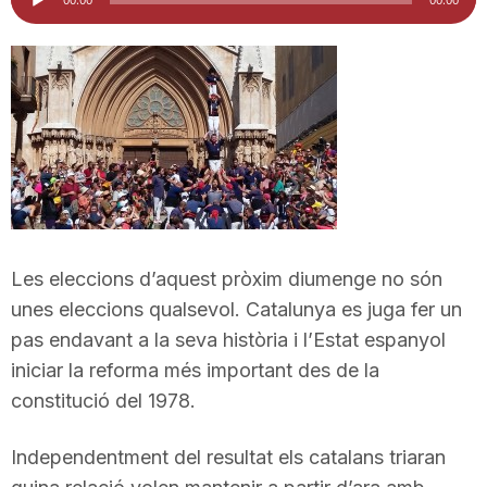
d'àudio
i
u
t
a
Les eleccions d’aquest pròxim diumenge no són
t
unes eleccions qualsevol. Catalunya es juga fer un
pas endavant a la seva història i l’Estat espanyol
iniciar la reforma més important des de la
d
constitució del 1978.
e
Independentment del resultat els catalans triaran