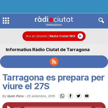
R
à
Ara en directe
|
Ràdio Ciutat MIX
Informatius Ràdio Ciutat de Tarragona
d
i
Tarragona es prepara per
o
viure el 27S
By
Quim Pons
-
25 setembre, 2015
C
Reproductor
00:00
00:00