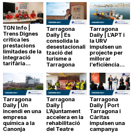
TGN Info |
Tarragona
Tarragona
Trens Dignes
Daily | Es
Daily | L’APT i
critica les
consolida la
la URV
prestacions
desestacionali
impulsen un
limitades de la
tzació del
projecte per
integració
turisme a
millorar
tarifària...
Tarragona
l’eficiència...
Tarragona
Tarragona
Tarragona
Daily | Un
Daily |
Daily | Port
incendi en una
L’Ajuntament
Tarragona i
empresa
accelera en la
Càritas
química a la
rehabilitació
impulsen una
Canonja
del Teatre
campanya