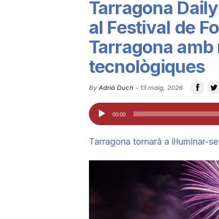
Tarragona Daily
u
al Festival de Fo
Tarragona amb 
t
tecnològiques
a
By
Adrià Duch
-
13 maig, 2026
Reproductor
t
00:00
d'àudio
d
Tarragona tornarà a il·luminar-
e
T