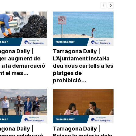
gona Daily |
Tarragona Daily |
ger augment de
L’Ajuntament instal·la
r a la demarcació
deu nous cartells a les
t el mes...
platges de
prohibició...
gona Daily |
Tarragona Daily |
agona celebrarà
Baixen la majoria dels