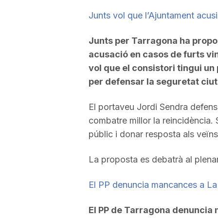
Junts vol que l’Ajuntament acus
Junts per Tarragona ha propo
acusació en casos de furts vinc
vol que el consistori tingui u
per defensar la seguretat ciu
El portaveu Jordi Sendra defensa
combatre millor la reincidència. 
públic i donar resposta als veïns
La proposta es debatrà al plenar
El PP denuncia mancances a La 
El PP de Tarragona denuncia m