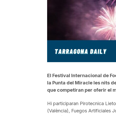
a
r
r
a
g
El Festival Internacional de F
la Punta del Miracle les nits de
que competiran per oferir el m
o
Hi participaran Pirotecnica Lieto
n
(València), Fuegos Artificiales 