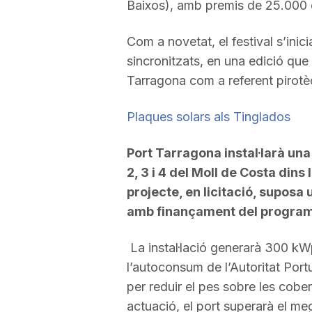
Baixos), amb premis de 25.000 eu
a
Com a novetat, el festival s’ini
sincronitzats, en una edició que
Tarragona com a referent pirotèc
Plaques solars als Tinglados
Port Tarragona instal·larà una
2, 3 i 4 del Moll de Costa dins
projecte, en licitació, supos
amb finançament del progra
La instal·lació generarà 300 kW
l’autoconsum de l’Autoritat Portu
per reduir el pes sobre les cobe
actuació, el port superarà el meg