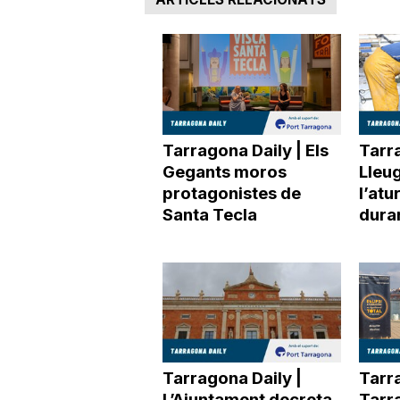
Tarragona Daily | Els
Tarra
Gegants moros
Lleu
protagonistes de
l’atu
Santa Tecla
duran
Tarragona Daily |
Tarra
L’Ajuntament decreta
Tarr