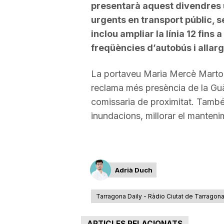
presentarà aquest divendres u
urgents en transport públic, s
inclou ampliar la línia 12 fins
freqüències d’autobús i allargar
La portaveu Maria Mercè Martorell
reclama més presència de la Guà
comissaria de proximitat. També
inundacions, millorar el manteni
Adrià Duch
Tarragona Daily - Ràdio Ciutat de Tarragon
ARTICLES RELACIONATS