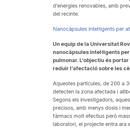
d’energies renovables, amb previ
del recinte.
Nanocàpsules intel·ligents per a
Un equip de la Universitat Rovi
nanocàpsules intel·ligents per 
pulmonar. L’objectiu és portar 
reduir l’afectació sobre les cè
Aquestes partícules, de 200 a 3
detecten la zona afectada i allib
Segons els investigadors, aques
precisos, amb menys dosis i meny
fàrmacs molt efectius però mas
laboratori, el projecte entra ar