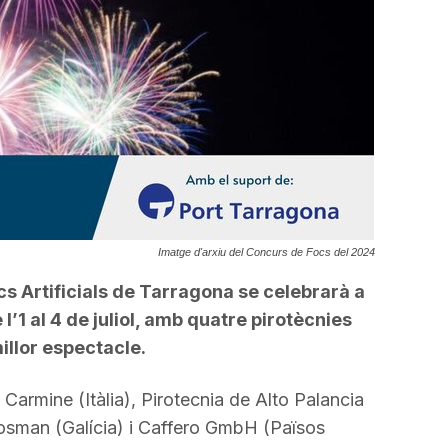
avall
per
a
incrementar
o
disminuir
el
volum.
Imatge d'arxiu del Concurs de Focs del 2024
ocs Artificials de Tarragona se celebrarà a
 l’1 al 4 de juliol, amb quatre pirotècnies
illor espectacle.
 Carmine (Itàlia), Pirotecnia de Alto Palancia
Josman (Galícia) i Caffero GmbH (Països