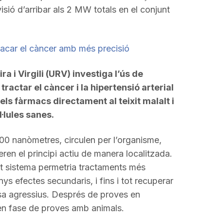
sió d’arribar als 2 MW totals en el conjunt
tacar el càncer amb més precisió
ra i Virgili (URV) investiga l’ús de
tractar el càncer i la hipertensió arterial
els fàrmacs directament al teixit malalt i
l·lules sanes.
00 nanòmetres, circulen per l’organisme,
eren el principi actiu de manera localitzada.
t sistema permetria tractaments més
s efectes secundaris, i fins i tot recuperar
sa agressius. Després de proves en
a en fase de proves amb animals.