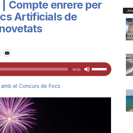
 | Compte enrere per
Alt
cs Artificials de
novetats
Feu
00:00
servir
les
se amb el Concurs de Focs
tecles
de
fletxa
cap
amunt/cap