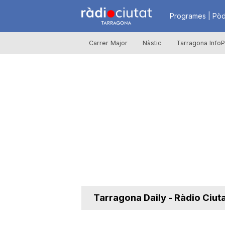
R
Programes | Pòd
Carrer Major
Nàstic
Tarragona InfoP
à
d
i
o
C
Tarragona Daily - Ràdio Ciut
i