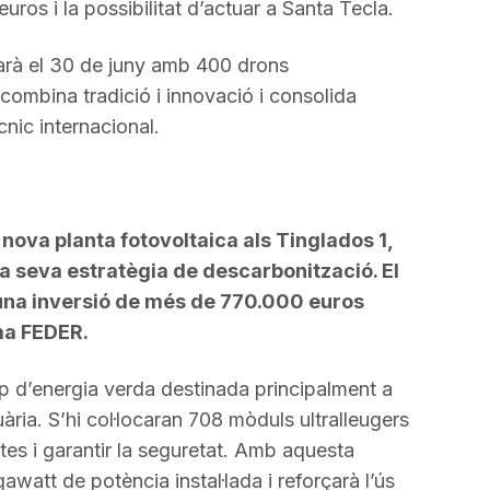
ros i la possibilitat d’actuar a Santa Tecla.
ciarà el 30 de juny amb 400 drons
 combina tradició i innovació i consolida
nic internacional.
 nova planta fotovoltaica als Tinglados 1,
 la seva estratègia de descarbonització. El
a una inversió de més de 770.000 euros
ma FEDER.
p d’energia verda destinada principalment a
ària. S’hi col·locaran 708 mòduls ultralleugers
rtes i garantir la seguretat. Amb aquesta
awatt de potència instal·lada i reforçarà l’ús