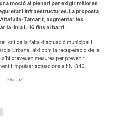
na moció al plenari per exigir millores
eguretat i infraestructures. La proposta
 a Altafulla-Tamarit, augmentar les
 la línia L-16 fins al barri.
 critica la falta d’actuació municipal i
rdia Urbana, així com la recuperació de la
 s’hi preveuen mesures per prevenir
ment i impulsar actuacions a l’N-340.
PUBLICITAT
a