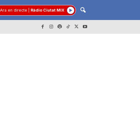
Ara en directe
|
Ràdio Ciutat MIX