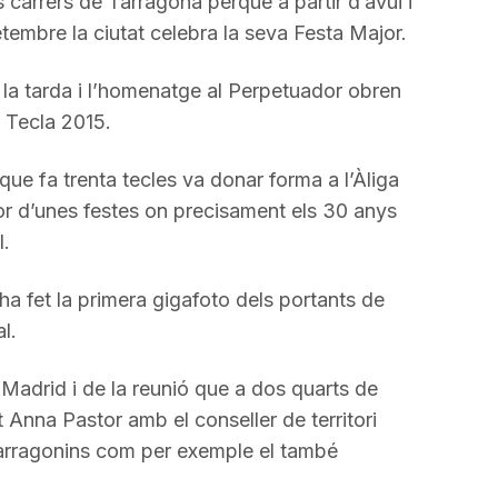
carrers de Tarragona perquè a partir d’avui i
etembre la ciutat celebra la seva Festa Major.
e la tarda i l’homenatge al Perpetuador obren
a Tecla 2015.
que fa trenta tecles va donar forma a l’Àliga
r d’unes festes on precisament els 30 anys
l.
ha fet la primera gigafoto dels portants de
l.
adrid i de la reunió que a dos quarts de
 Anna Pastor amb el conseller de territori
 tarragonins com per exemple el també