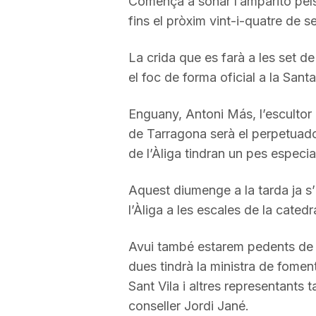
Comença a sonar l’amparito pels 
fins el pròxim vint-i-quatre de s
La crida que es farà a les set d
el foc de forma oficial a la Sant
Enguany, Antoni Más, l’escultor 
de Tarragona serà el perpetuado
de l’Àliga tindran un pes especia
Aquest diumenge a la tarda ja s’
l’Àliga a les escales de la catedra
Avui també estarem pedents de M
dues tindrà la ministra de foment
Sant Vila i altres representants
conseller Jordi Jané.