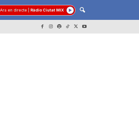
Ara en directe
|
Ràdio Ciutat MIX