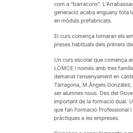
com a “barracons”. L’Arrabassa
a
generació acaba enguany tota la
en mòduls prefabricats.
El curs comença tornaran els em
preses habituals dels primers di
Un curs escolar que comença amb
LOMCE i només amb tres famílie
demanat l’ensenyament en castel
Tarragona, M.Àngels Gonzàlez, ha
ser alumnes nous. Des del Gover
important de la formació dual.
que fan Formació Professional i
pràctiques a les empreses.