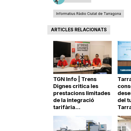
Informatius Ràdio Ciutat de Tarragona
ARTICLES RELACIONATS
TGN Info | Trens
Tarra
Dignes critica les
conso
prestacions limitades
dese
de la integració
del t
tarifària...
Tarr