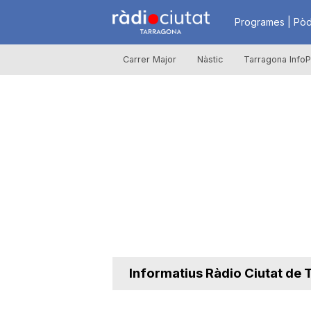
R
Programes | Pòd
Carrer Major
Nàstic
Tarragona InfoP
à
d
i
o
C
Informatius Ràdio Ciutat de
i