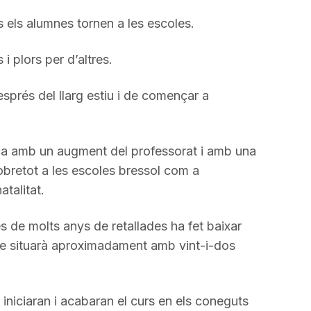
a
els alumnes tornen a les escoles.
incrementar
o
i plors per d’altres.
disminuir
el
sprés del llarg estiu i de començar a
volum.
a amb un augment del professorat i amb una
obretot a les escoles bressol com a
talitat.
 de molts anys de retallades ha fet baixar
 se situarà aproximadament amb vint-i-dos
niciaran i acabaran el curs en els coneguts