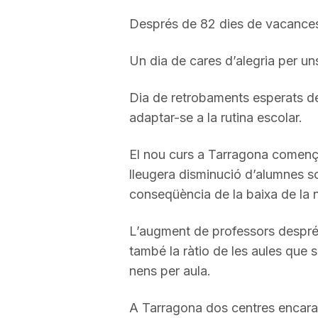
a
Després de 82 dies de vacances 
Un dia de cares d’alegria per uns 
r
Dia de retrobaments esperats de
r
adaptar-se a la rutina escolar.
El nou curs a Tarragona començ
a
lleugera disminució d’alumnes s
conseqüència de la baixa de la na
g
L’augment de professors després
o
també la ràtio de les aules que
nens per aula.
n
A Tarragona dos centres encara i