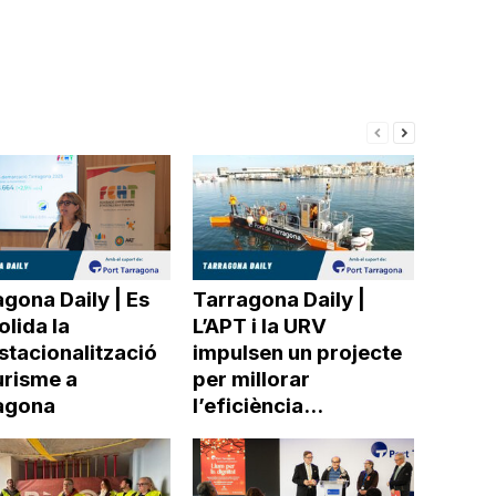
gona Daily | Es
Tarragona Daily |
lida la
L’APT i la URV
stacionalització
impulsen un projecte
urisme a
per millorar
agona
l’eficiència...