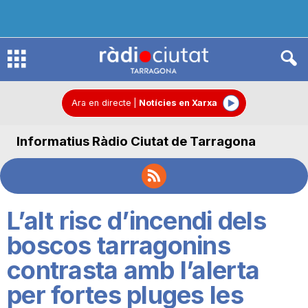
R
à
Ara en directe
|
Notícies en Xarxa
Informatius Ràdio Ciutat de Tarragona
d
i
L’alt risc d’incendi dels
o
boscos tarragonins
contrasta amb l’alerta
C
per fortes pluges les