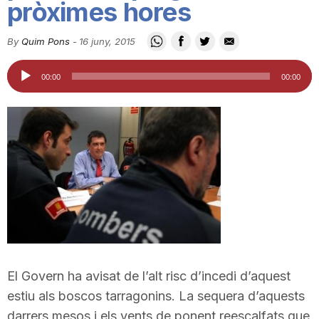
pròximes hores
i
By
Quim Pons
-
16 juny, 2015
u
Reproductor
00:00
00:00
d'àudio
t
a
t
d
El Govern ha avisat de l’alt risc d’incedi d’aquest
e
estiu als boscos tarragonins. La sequera d’aquests
darrers mesos i els vents de ponent reescalfats que