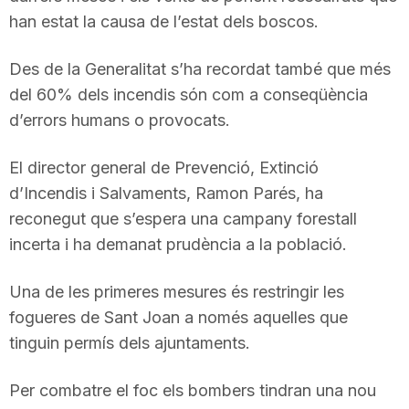
han estat la causa de l’estat dels boscos.
T
Des de la Generalitat s’ha recordat també que més
a
del 60% dels incendis són com a conseqüència
d’errors humans o provocats.
r
El director general de Prevenció, Extinció
d’Incendis i Salvaments, Ramon Parés, ha
r
reconegut que s’espera una campany forestall
incerta i ha demanat prudència a la població.
a
Una de les primeres mesures és restringir les
g
fogueres de Sant Joan a només aquelles que
tinguin permís dels ajuntaments.
o
Per combatre el foc els bombers tindran una nou