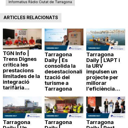
Informatius Ràdio Ciutat de Tarragona
ARTICLES RELACIONATS
TGN Info |
Tarragona
Tarragona
Trens Dignes
Daily | Es
Daily | L’APT i
critica les
consolida la
la URV
prestacions
desestacionali
impulsen un
limitades de la
tzació del
projecte per
integració
turisme a
millorar
tarifària...
Tarragona
l’eficiència...
Tarragona
Tarragona
Tarragona
Daily | Un
Daily |
Daily | Port