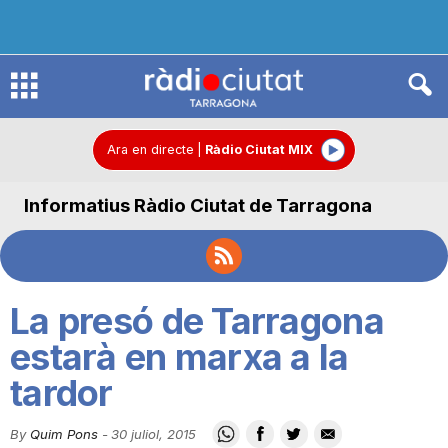
R
à
Ara en directe
|
Ràdio Ciutat MIX
Informatius Ràdio Ciutat de Tarragona
d
i
La presó de Tarragona
o
estarà en marxa a la
tardor
C
By
Quim Pons
-
30 juliol, 2015