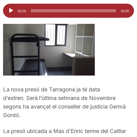
i
Reproductor
00:00
00:00
d'àudio
u
t
a
t
La nova presó de Tarragona ja té data
d’estren. Serà l’última setmana de Novembre
d
segons ha avançat el conseller de justícia Germà
Gordó.
e
La presó ubicada a Mas d’Enric terme del Catllar