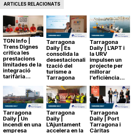
ARTICLES RELACIONATS
TGN Info |
Tarragona
Tarragona
Trens Dignes
Daily | Es
Daily | L’APT i
critica les
consolida la
la URV
prestacions
desestacionali
impulsen un
limitades de la
tzació del
projecte per
integració
turisme a
millorar
tarifària...
Tarragona
l’eficiència...
Tarragona
Tarragona
Tarragona
Daily | Un
Daily |
Daily | Port
incendi en una
L’Ajuntament
Tarragona i
empresa
accelera en la
Càritas