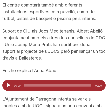
El centre comptarà també amb diferents
n
instal·lacions esportives com pavelló, camp de
futbol, pistes de bàsquet o piscina pels interns.
a
Suport de CiU als Jocs Mediterranis. Albert Abelló
conjuntament amb els altres dos consellers de CDC
i Unió Josep Maria Prats han sortit per donar
suport al projecte dels JOCS però per llançar un toc
d’avís a Ballesteros.
Ens ho explica l’Anna Abad.
Reproductor
00:00
00:00
d'àudio
L’Ajuntament de Tarragona intenta salvar els
mobles amb la UOC i signarà un nou conveni amb