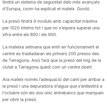
tindrà un sistema de seguretat dels més avançats
T
d’Europa, cxom ha explicat el mateix Gordó.
a
La presó tindrà 9 moduls amb capacitat màxima
per 1020 interns tot i que no s’espera superar una
xifra entre els 800 i els 900.
r
La mateixa setmana que entri en funcionament el
r
centre es traslladaran els primers 200 presos des
de Tarragona. Això farà que la presó del mig de la
a
ciutat a Tarragona quedi com un centre obert.
Ara mateix només l’adequació del camí per arribar a
g
la presó i una depuradora d’aigua que s’enllestirà a
l’octubre són els dos únic entrebancs que manquen
o
per obrir la presó.