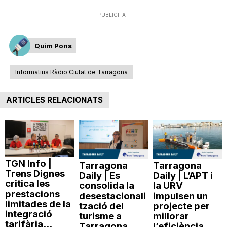
PUBLICITAT
Quim Pons
Informatius Ràdio Ciutat de Tarragona
ARTICLES RELACIONATS
TGN Info |
Tarragona
Tarragona
Trens Dignes
Daily | Es
Daily | L’APT i
critica les
consolida la
la URV
prestacions
desestacionali
impulsen un
limitades de la
tzació del
projecte per
integració
turisme a
millorar
tarifària...
Tarragona
l’eficiència...