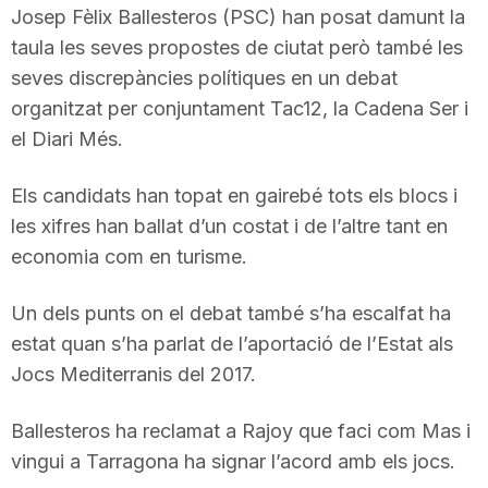
Josep Fèlix Ballesteros (PSC) han posat damunt la
T
taula les seves propostes de ciutat però també les
seves discrepàncies polítiques en un debat
a
organitzat per conjuntament Tac12, la Cadena Ser i
el Diari Més.
r
Els candidats han topat en gairebé tots els blocs i
les xifres han ballat d’un costat i de l’altre tant en
r
economia com en turisme.
a
Un dels punts on el debat també s’ha escalfat ha
estat quan s’ha parlat de l’aportació de l’Estat als
Jocs Mediterranis del 2017.
g
Ballesteros ha reclamat a Rajoy que faci com Mas i
o
vingui a Tarragona ha signar l’acord amb els jocs.