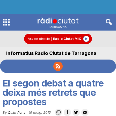
R
à
Ara en directe
|
Ràdio Ciutat MIX
Informatius Ràdio Ciutat de Tarragona
d
i
El segon debat a quatre
o
deixa més retrets que
propostes
C
By
Quim Pons
-
19 maig, 2015