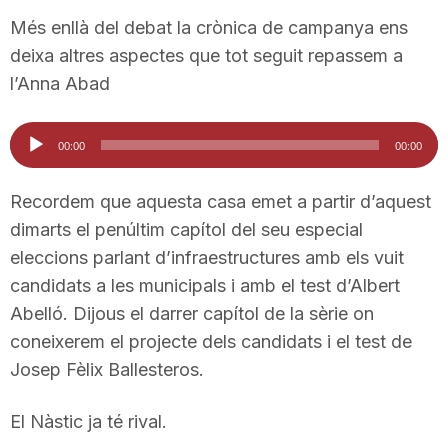
n
Més enllà del debat la crònica de campanya ens
deixa altres aspectes que tot seguit repassem a
l’Anna Abad
a
Reproductor
00:00
00:00
d'àudio
Recordem que aquesta casa emet a partir d’aquest
dimarts el penúltim capítol del seu especial
eleccions parlant d’infraestructures amb els vuit
candidats a les municipals i amb el test d’Albert
Abelló. Dijous el darrer capítol de la sèrie on
coneixerem el projecte dels candidats i el test de
Josep Fèlix Ballesteros.
El Nàstic ja té rival.