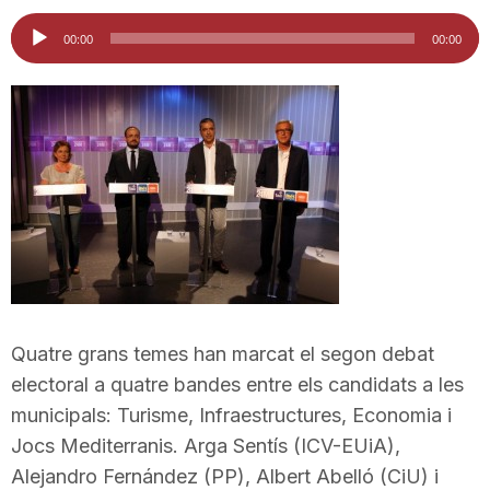
i
Reproductor
00:00
00:00
d'àudio
u
t
a
t
Quatre grans temes han marcat el segon debat
d
electoral a quatre bandes entre els candidats a les
municipals: Turisme, Infraestructures, Economia i
Jocs Mediterranis. Arga Sentís (ICV-EUiA),
e
Alejandro Fernández (PP), Albert Abelló (CiU) i