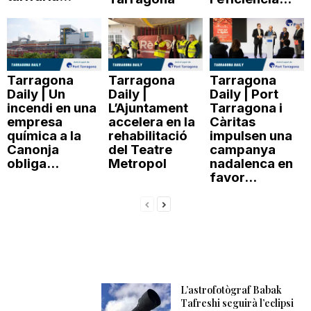
Tarragona
Tarragona
Tarragona
Daily | Un
Daily |
Daily | Port
incendi en una
L’Ajuntament
Tarragona i
empresa
accelera en la
Càritas
química a la
rehabilitació
impulsen una
Canonja
del Teatre
campanya
obliga...
Metropol
nadalenca en
favor...