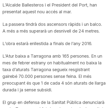
L’Alcalde Ballesteros i el President del Port, han
T
presentat aquest nou accés al mar.
a
La passera tindrà dos ascensors ràpids i un balco.
A més a més superarà un desnivell de 24 metres.
r
L’obra estarà enllestida a finals de l’any 2016.
r
L’Atur baixa a Tarragona amb 165 persones. En un
mes de febrer estrany on habitualment no baixa la
a
taxa d’aturats Tarragona segueix resgistrant
gairebé 70.000 persones sense feina. El més
g
preocupant és que 1 de cada 4 són aturats de llarga
durada i ja sense subsidi.
o
El grup en defensa de la Sanitat Pública denunciarà