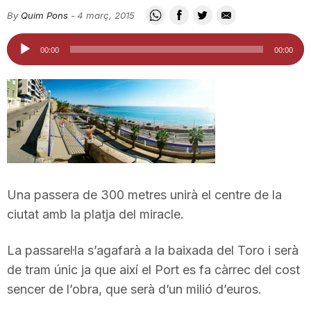
i
By
Quim Pons
-
4 març, 2015
Reproductor
00:00
00:00
u
d'àudio
t
a
t
Una passera de 300 metres unirà el centre de la
ciutat amb la platja del miracle.
d
La passarel·la s’agafarà a la baixada del Toro i serà
de tram únic ja que així el Port es fa càrrec del cost
e
sencer de l’obra, que serà d’un milió d’euros.