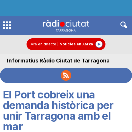
R
à
Ara en directe
|
Notícies en Xarxa
Informatius Ràdio Ciutat de Tarragona
d
i
El Port cobreix una
o
demanda històrica per
unir Tarragona amb el
C
mar