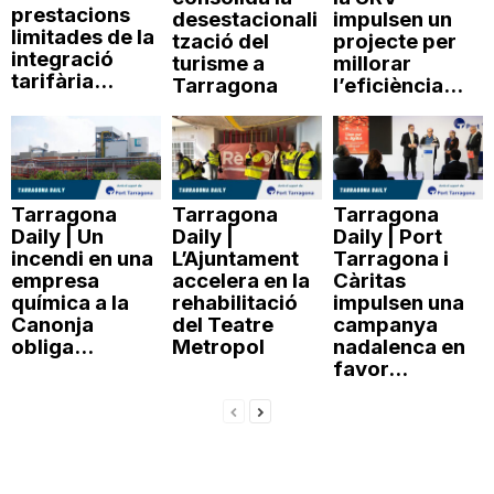
prestacions
desestacionali
impulsen un
limitades de la
tzació del
projecte per
integració
turisme a
millorar
tarifària...
Tarragona
l’eficiència...
Tarragona
Tarragona
Tarragona
Daily | Un
Daily |
Daily | Port
incendi en una
L’Ajuntament
Tarragona i
empresa
accelera en la
Càritas
química a la
rehabilitació
impulsen una
Canonja
del Teatre
campanya
obliga...
Metropol
nadalenca en
favor...