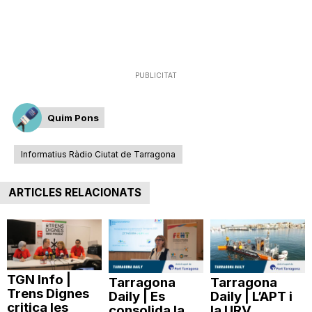
PUBLICITAT
Quim Pons
Informatius Ràdio Ciutat de Tarragona
ARTICLES RELACIONATS
TGN Info |
Tarragona
Tarragona
Trens Dignes
Daily | Es
Daily | L’APT i
critica les
consolida la
la URV