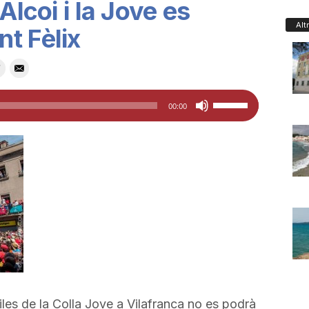
Alcoi i la Jove es
Alt
t Fèlix
Feu
00:00
servir
les
tecles
de
fletxa
cap
amunt/cap
avall
per
a
les de la Colla Jove a Vilafranca no es podrà