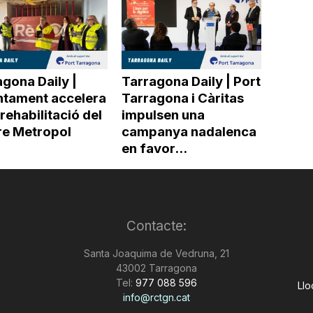
gona Daily |
Tarragona Daily | Port
untament accelera
Tarragona i Càritas
 rehabilitació del
impulsen una
re Metropol
campanya nadalenca
en favor...
Contacte:
Santa Joaquima de Vedruna, 21
43002 Tarragona
Tel:
977 088 596
Llo
info@rctgn.cat