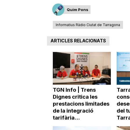
Quim Pons
Informatius Ràdio Ciutat de Tarragona
ARTICLES RELACIONATS
TGN Info | Trens
Tarra
Dignes critica les
conso
prestacions limitades
dese
de la integració
del t
tarifària...
Tarr