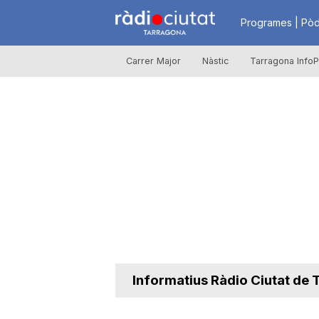
R
Programes | Pòd
Carrer Major
Nàstic
Tarragona InfoP
à
d
i
o
C
Informatius Ràdio Ciutat de
i