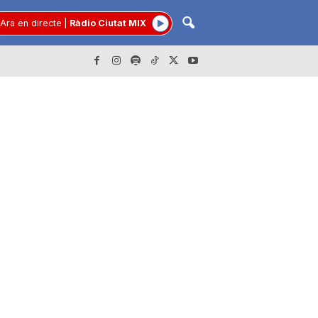
Ara en directe
|
Ràdio Ciutat MIX