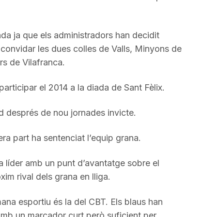
incrementar
o
disminuir
da ja que els administradors han decidit
el
i convidar les dues colles de Valls, Minyons de
volum.
ers de Vilafranca.
rticipar el 2014 a la diada de Sant Fèlix.
d després de nou jornades invicte.
ra part ha sentenciat l’equip grana.
a líder amb un punt d’avantatge sobre el
im rival dels grana en lliga.
ana esportiu és la del CBT. Els blaus han
amb un marcador curt però suficient per