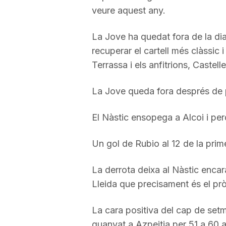
veure aquest any.
a
La Jove ha quedat fora de la dia
r
recuperar el cartell més clàssic 
Terrassa i els anfitrions, Castell
r
La Jove queda fora després de pa
a
El Nàstic ensopega a Alcoi i per
Un gol de Rubio al 12 de la prime
g
La derrota deixa al Nàstic encar
o
Lleida que precisament és el pròx
La cara positiva del cap de setm
n
guanyat a Azpeitia per 51 a 60 