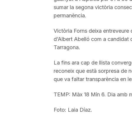
sumar la segona victòria consecuti
a
permanència.
Victòria Forns deixa entreveure 
d’Albert Abelló com a candidat 
Tarragona.
La fins ara cap de llista converg
reconeix que està sorpresa de no
que va faltar transparència en l
TEMP: Màx 18 Mín 6. Dia amb m
Foto: Laia Díaz.