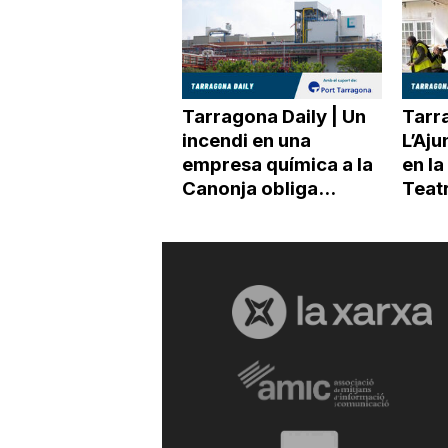
Tarragona Daily | Un
Tarra
incendi en una
L’Aj
empresa química a la
en la
Canonja obliga...
Teat