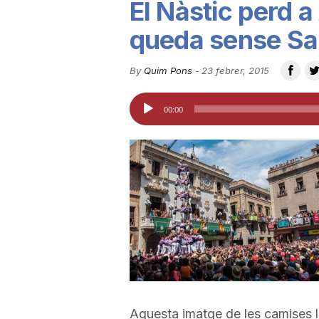
El Nàstic perd a 
u
queda sense San
t
By
Quim Pons
-
23 febrer, 2015
Reproductor
00:00
a
d'àudio
t
d
e
T
Aquesta imatge de les camises li