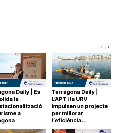
gona Daily | Es
Tarragona Daily |
lida la
L’APT i la URV
stacionalització
impulsen un projecte
urisme a
per millorar
agona
l’eficiència...