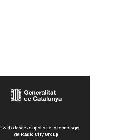
c web desenvolupat amb la tecnologia
de
Radio City Group