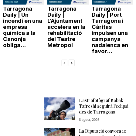
Tarragona
Tarragona
Tarragona
Daily | Un
Daily |
Daily | Port
incendi en una
L’Ajuntament
Tarragona i
empresa
accelera en la
Càritas
química a la
rehabilitació
impulsen una
Canonja
del Teatre
campanya
obliga...
Metropol
nadalenca en
favor...