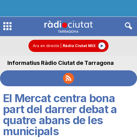
R
à
Ara en directe
|
Ràdio Ciutat MIX
Informatius Ràdio Ciutat de Tarragona
d
i
El Mercat centra bona
o
part del darrer debat a
quatre abans de les
C
municipals