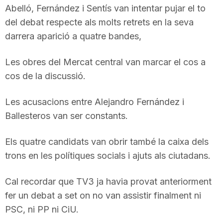
Abelló, Fernández i Sentís van intentar pujar el to
T
del debat respecte als molts retrets en la seva
darrera aparició a quatre bandes,
a
Les obres del Mercat central van marcar el cos a
r
cos de la discussió.
Les acusacions entre Alejandro Fernández i
r
Ballesteros van ser constants.
a
Els quatre candidats van obrir també la caixa dels
trons en les polítiques socials i ajuts als ciutadans.
g
Cal recordar que TV3 ja havia provat anteriorment
fer un debat a set on no van assistir finalment ni
o
PSC, ni PP ni CiU.