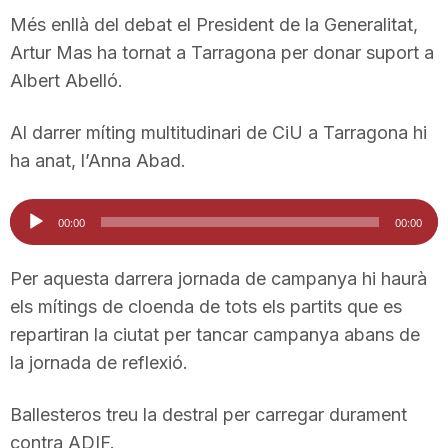
n
Més enllà del debat el President de la Generalitat,
Artur Mas ha tornat a Tarragona per donar suport a
Albert Abelló.
a
Al darrer míting multitudinari de CiU a Tarragona hi
ha anat, l’Anna Abad.
Reproductor
00:00
00:00
d'àudio
Per aquesta darrera jornada de campanya hi haurà
els mítings de cloenda de tots els partits que es
repartiran la ciutat per tancar campanya abans de
la jornada de reflexió.
Ballesteros treu la destral per carregar durament
contra ADIF.