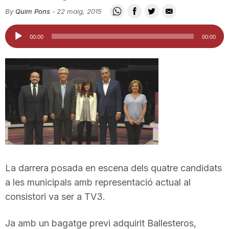
i
By
Quim Pons
-
22 maig, 2015
Reproductor
00:00
00:00
u
d'àudio
t
a
t
La darrera posada en escena dels quatre candidats
d
a les municipals amb representació actual al
consistori va ser a TV3.
e
Ja amb un bagatge previ adquirit Ballesteros,