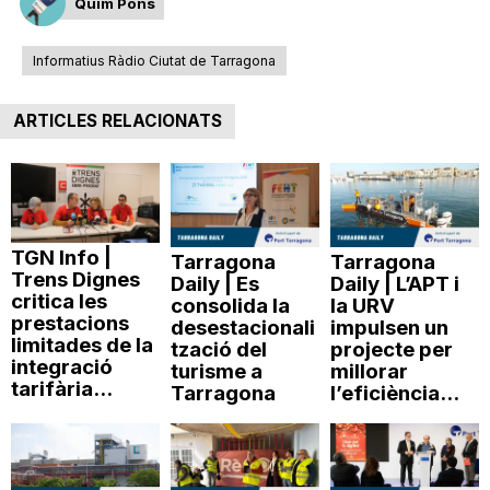
Quim Pons
Informatius Ràdio Ciutat de Tarragona
ARTICLES RELACIONATS
TGN Info |
Tarragona
Tarragona
Trens Dignes
Daily | Es
Daily | L’APT i
critica les
consolida la
la URV
prestacions
desestacionali
impulsen un
limitades de la
tzació del
projecte per
integració
turisme a
millorar
tarifària...
Tarragona
l’eficiència...