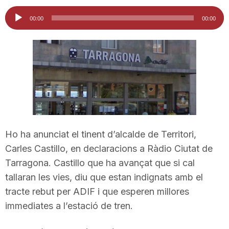
i
Reproductor
00:00
00:00
d'àudio
u
t
a
Ho ha anunciat el tinent d’alcalde de Territori,
t
Carles Castillo, en declaracions a Ràdio Ciutat de
Tarragona. Castillo que ha avançat que si cal
d
tallaran les vies, diu que estan indignats amb el
tracte rebut per ADIF i que esperen millores
immediates a l’estació de tren.
e