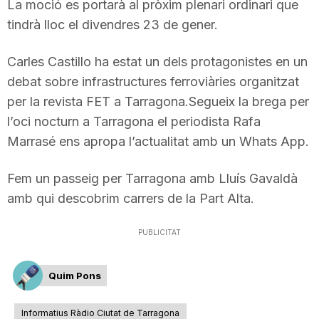
La moció es portarà al pròxim plenari ordinari que
T
tindrà lloc el divendres 23 de gener.
Carles Castillo ha estat un dels protagonistes en un
a
debat sobre infrastructures ferroviàries organitzat
per la revista FET a Tarragona.Segueix la brega per
r
l’oci nocturn a Tarragona el periodista Rafa
Marrasé ens apropa l’actualitat amb un Whats App.
r
Fem un passeig per Tarragona amb Lluís Gavaldà
amb qui descobrim carrers de la Part Alta.
a
PUBLICITAT
g
Quim Pons
o
Informatius Ràdio Ciutat de Tarragona