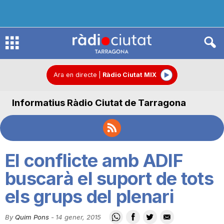
R
à
Ara en directe
|
Ràdio Ciutat MIX
Informatius Ràdio Ciutat de Tarragona
d
i
El conflicte amb ADIF
o
buscarà el suport de tots
els grups del plenari
C
By
Quim Pons
-
14 gener, 2015