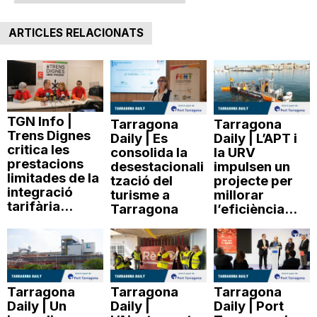
n
ARTICLES RELACIONATS
a
TGN Info |
Tarragona
Tarragona
Trens Dignes
Daily | Es
Daily | L’APT i
critica les
consolida la
la URV
prestacions
desestacionali
impulsen un
limitades de la
tzació del
projecte per
integració
turisme a
millorar
tarifària...
Tarragona
l’eficiència...
Tarragona
Tarragona
Tarragona
Daily | Un
Daily |
Daily | Port