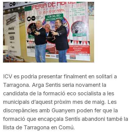
i
u
t
a
ICV es podria presentar finalment en solitari a
Tarragona. Arga Sentis seria novament la
t
candidata de la formació eco socialista a les
municipals d’aquest pròxim mes de maig. Les
d
discrepàncies amb Guanyem poden fer que la
formació que encapçala Sentís abandoni també la
e
llista de Tarragona en Comú.