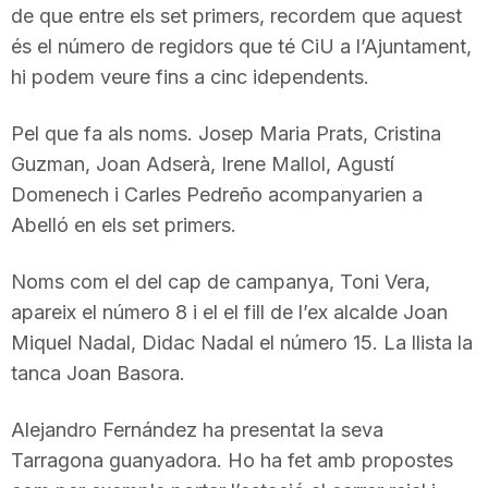
de que entre els set primers, recordem que aquest
T
és el número de regidors que té CiU a l’Ajuntament,
hi podem veure fins a cinc idependents.
a
Pel que fa als noms. Josep Maria Prats, Cristina
Guzman, Joan Adserà, Irene Mallol, Agustí
r
Domenech i Carles Pedreño acompanyarien a
Abelló en els set primers.
r
Noms com el del cap de campanya, Toni Vera,
a
apareix el número 8 i el el fill de l’ex alcalde Joan
Miquel Nadal, Didac Nadal el número 15. La llista la
tanca Joan Basora.
g
Alejandro Fernández ha presentat la seva
o
Tarragona guanyadora. Ho ha fet amb propostes