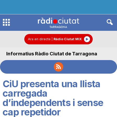
R
à
Ara en directe
|
Ràdio Ciutat MIX
Informatius Ràdio Ciutat de Tarragona
d
i
CiU presenta una llista
o
carregada
d’independents i sense
C
cap repetidor