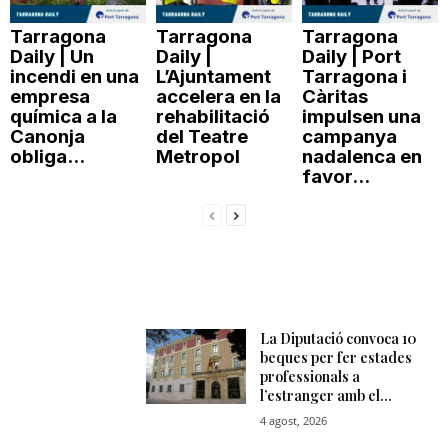
Tarragona
Tarragona
Tarragona
Daily | Un
Daily |
Daily | Port
incendi en una
L’Ajuntament
Tarragona i
empresa
accelera en la
Càritas
química a la
rehabilitació
impulsen una
Canonja
del Teatre
campanya
obliga...
Metropol
nadalenca en
favor...