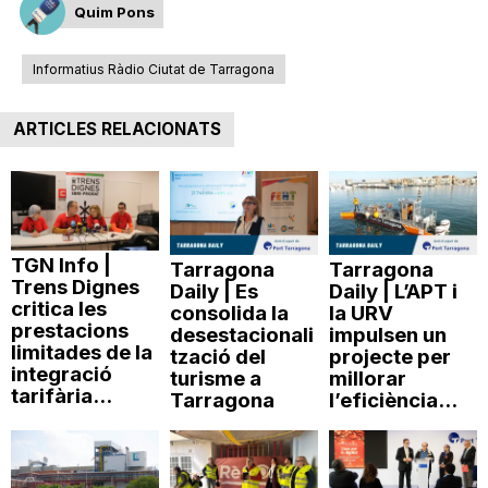
Quim Pons
Informatius Ràdio Ciutat de Tarragona
ARTICLES RELACIONATS
TGN Info |
Tarragona
Tarragona
Trens Dignes
Daily | Es
Daily | L’APT i
critica les
consolida la
la URV
prestacions
desestacionali
impulsen un
limitades de la
tzació del
projecte per
integració
turisme a
millorar
tarifària...
Tarragona
l’eficiència...