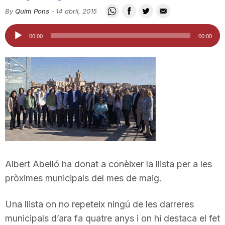
i
By
Quim Pons
-
14 abril, 2015
Reproductor
00:00
00:00
u
d'àudio
t
a
t
Albert Abelló ha donat a conèixer la llista per a les
d
pròximes municipals del mes de maig.
Una llista on no repeteix ningú de les darreres
e
municipals d’ara fa quatre anys i on hi destaca el fet