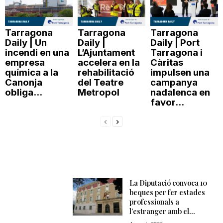
Tarragona
Tarragona
Tarragona
Daily | Un
Daily |
Daily | Port
incendi en una
L’Ajuntament
Tarragona i
empresa
accelera en la
Càritas
química a la
rehabilitació
impulsen una
Canonja
del Teatre
campanya
obliga...
Metropol
nadalenca en
favor...