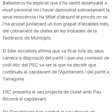
Ballesteros ha explicat que s’ha sentit assenyalat a
T
nivell personal tot i haver demostrat sobradament la
seva innocència i ha titllat d’absurd el procés on se
a
l’ha acusat juntament un bon grapat d’alcaldes més,
del cobrament de dietes en les trobades de la
Federació de Municipis.
r
El líder socialista afirma que va ficar tots els seus
r
càrrecs a disposició del partit i que una comissió de
codi ètic del PSC va ser la que va decidir que
a
continués al capdavant de l’Ajuntament i del partit a
Tarragona.
g
ERC presenta el seu projecte de ciutat amb Pau
Ricomà al capdavant.
o
Els Republicans han centrat el seu discurs en