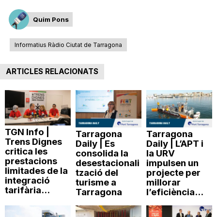
Quim Pons
Informatius Ràdio Ciutat de Tarragona
ARTICLES RELACIONATS
TGN Info |
Tarragona
Tarragona
Trens Dignes
Daily | Es
Daily | L’APT i
critica les
consolida la
la URV
prestacions
desestacionali
impulsen un
limitades de la
tzació del
projecte per
integració
turisme a
millorar
tarifària...
Tarragona
l’eficiència...