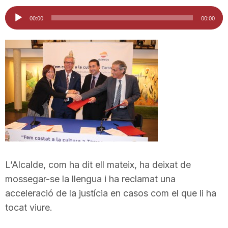
i
Reproductor
00:00
00:00
d'àudio
u
t
a
t
L’Alcalde, com ha dit ell mateix, ha deixat de
d
mossegar-se la llengua i ha reclamat una
acceleració de la justícia en casos com el que li ha
tocat viure.
e