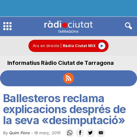
R
à
Ara en directe
|
Ràdio Ciutat MIX
Informatius Ràdio Ciutat de Tarragona
d
i
Ballesteros reclama
o
explicacions després de
la seva «desimputació»
C
By
Quim Pons
-
18 març, 2015