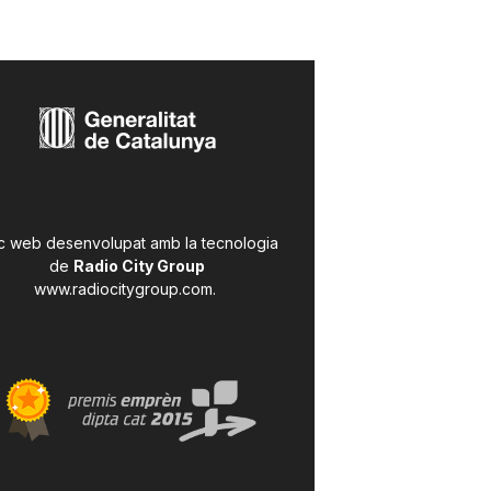
c web desenvolupat amb la tecnologia
de
Radio City Group
www.radiocitygroup.com
.