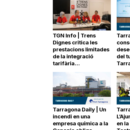
a
TGN Info | Trens
Tarra
Dignes critica les
conso
prestacions limitades
dese
de la integració
del t
tarifària...
Tarr
Tarragona Daily | Un
Tarra
incendi en una
L’Aj
empresa química a la
en la