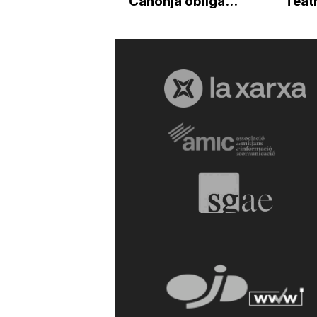
Canonja obliga...
Teat