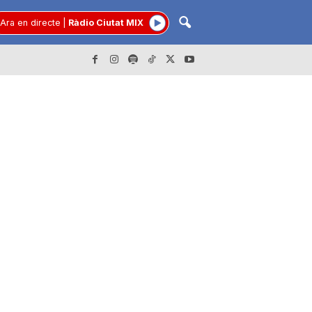
Ara en directe
|
Ràdio Ciutat MIX