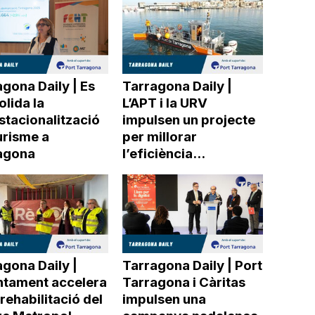
gona Daily | Es
Tarragona Daily |
lida la
L’APT i la URV
stacionalització
impulsen un projecte
urisme a
per millorar
agona
l’eficiència...
gona Daily |
Tarragona Daily | Port
untament accelera
Tarragona i Càritas
 rehabilitació del
impulsen una