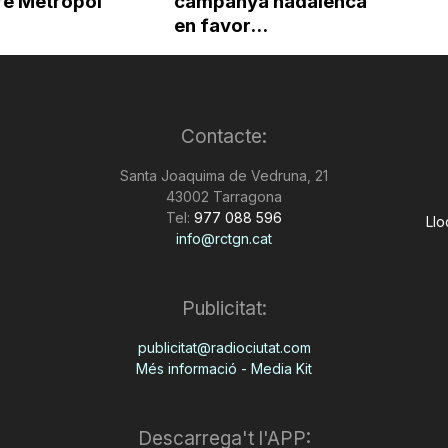
re Metropol
campanya nadalenca
en favor...
Contacte:
Santa Joaquima de Vedruna, 21
43002 Tarragona
Tel:
977 088 596
Llo
info@rctgn.cat
Publicitat:
publicitat@radiociutat.com
Més informació - Media Kit
Descarrega't l'APP: