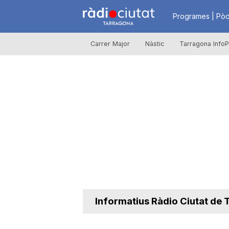
R
Programes | Pòd
Carrer Major
Nàstic
Tarragona InfoP
à
d
i
o
C
Informatius Ràdio Ciutat de
i