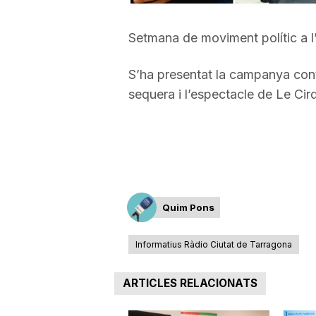
a
Setmana de moviment polític a l’
r
S’ha presentat la campanya contr
sequera i l’espectacle de Le Cirq
r
a
g
Quim Pons
Informatius Ràdio Ciutat de Tarragona
o
ARTICLES RELACIONATS
n