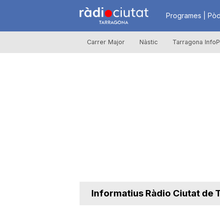
R
Programes | Pòd
Carrer Major
Nàstic
Tarragona InfoP
à
d
i
o
C
Informatius Ràdio Ciutat de
i