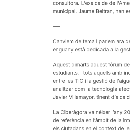
consultora. L’exalcalde de l’Amet
a
municipal, Jaume Beltran, han es
—-
Canviem de tema i parlem ara d
enguany està dedicada a la gestió
Aquest dimarts aquest fòrum de 
estudiants, i tots aquells amb inq
entre les TIC i la gestió de l’aig
analitzar com la tecnologia afect
Javier Villamayor, tinent d’alca
La Ciberàgora va néixer l’any 2
de referència en l’àmbit de la 
els ciutadans en el context de les 