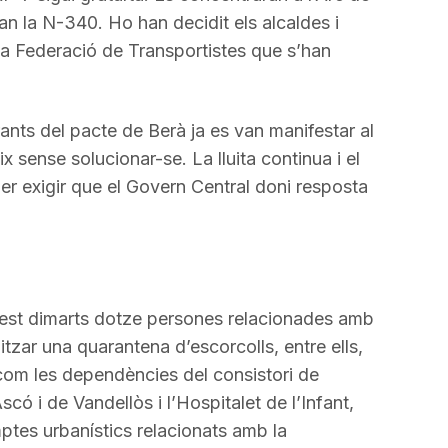
incrementar
ran la N-340. Ho han decidit els alcaldes i
o
la Federació de Transportistes que s’han
disminuir
el
volum.
ants del pacte de Berà ja es van manifestar al
 sense solucionar-se. La lluita continua i el
per exigir que el Govern Central doni resposta
uest dimarts dotze persones relacionades amb
litzar una quarantena d’escorcolls, entre ells,
com les dependències del consistori de
scó i de Vandellòs i l’Hospitalet de l’Infant,
tes urbanístics relacionats amb la