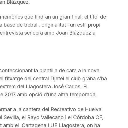
Joan Blázquez.
 memòries que tindran un gran final, el títol de
ase de treball, originalitat i un estil propi
 l’entrevista sencera amb Joan Blázquez a
onfeccionant la plantilla de cara a la nova
 fitxatge del central Djetei el club grana s’ha
extrem del Llagostera José Carlos. El
y de 2017 amb opció d’una altra temporada.
ormar a la cantera del Recreativo de Huelva.
l Sevilla, el Rayo Vallecano i el Córdoba CF,
t amb el Cartagena i UE Llagostera, on ha