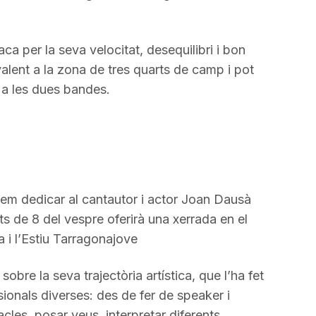
aca per la seva velocitat, desequilibri i bon
alent a la zona de tres quarts de camp i pot
s a les dues bandes.
lem dedicar al cantautor i actor Joan Dausà
s de 8 del vespre oferirà una xerrada en el
a i l’Estiu Tarragonajove
bre la seva trajectòria artística, que l’ha fet
sionals diverses: des de fer de speaker i
les, posar veus, interpretar diferents