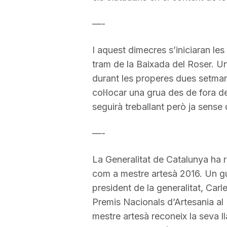
—-
I aquest dimecres s’iniciaran les
tram de la Baixada del Roser. Un
durant les properes dues setma
col·locar una grua des de fora d
seguirà treballant però ja sense q
—-
La Generalitat de Catalunya ha 
com a mestre artesà 2016. Un g
president de la generalitat, Car
Premis Nacionals d’Artesania al
mestre artesà reconeix la seva l