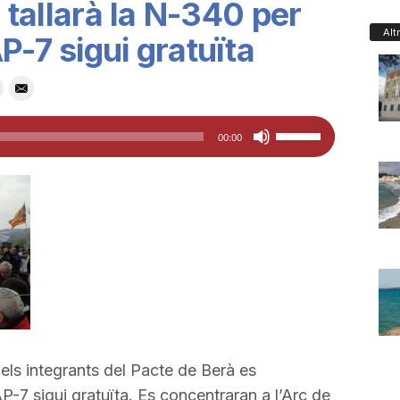
s tallarà la N-340 per
Alt
P-7 sigui gratuïta
Feu
00:00
servir
les
tecles
de
fletxa
cap
amunt/cap
avall
per
a els integrants del Pacte de Berà es
a
P-7 sigui gratuïta. Es concentraran a l’Arc de