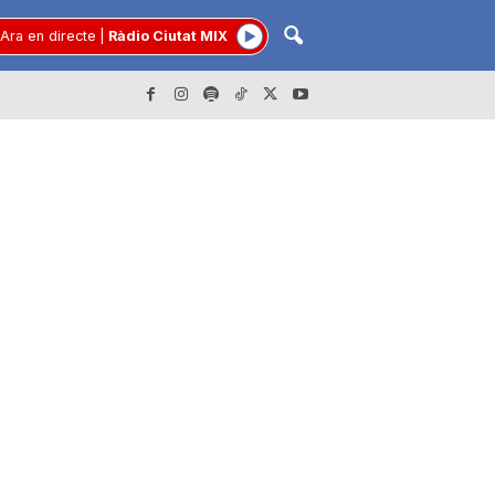
Ara en directe
|
Ràdio Ciutat MIX