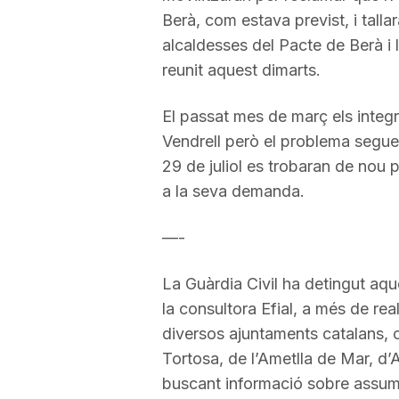
Berà, com estava previst, i talla
a
alcaldesses del Pacte de Berà i 
reunit aquest dimarts.
r
El passat mes de març els integr
Vendrell però el problema segueix
r
29 de juliol es trobaran de nou 
a la seva demanda.
a
—-
g
La Guàrdia Civil ha detingut aq
la consultora Efial, a més de rea
o
diversos ajuntaments catalans, 
Tortosa, de l’Ametlla de Mar, d’A
n
buscant informació sobre assump