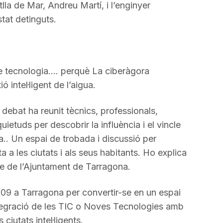
lla de Mar, Andreu Martí, i l’enginyer
tat detinguts.
e tecnologia…. perquè La ciberàgora
 intel·ligent de l’aigua.
debat ha reunit tècnics, professionals,
uietuds per descobrir la influència i el vincle
ua.. Un espai de trobada i discussió per
a a les ciutats i als seus habitants. Ho explica
lde de l’Ajuntament de Tarragona.
009 a Tarragona per convertir-se en un espai
integració de les TIC o Noves Tecnologies amb
ciutats intel·ligents.