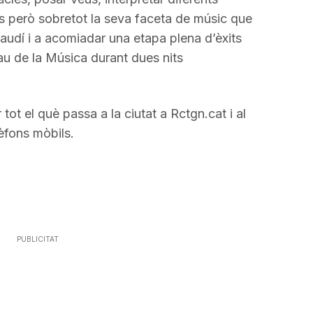
es però sobretot la seva faceta de músic que
audí i a acomiadar una etapa plena d’èxits
au de la Música durant dues nits
ot el què passa a la ciutat a Rctgn.cat i al
lèfons mòbils.
PUBLICITAT