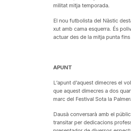
militat mitja temporada.
El nou futbolista del Nàstic dest
xut amb cama esquerra. És poliv
actuar des de la mitja punta fin
APUNT
L’apunt d’aquest dimecres el vo
que aquest dimecres a dos quart
marc del Festival Sota la Palmer
Dausà conversarà amb el públic so
transitar per dedicacions profes
presentador de diversos espectac