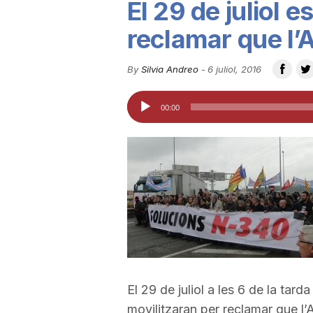
El 29 de juliol e
u
reclamar que l’A
t
By
Silvia Andreo
-
6 juliol, 2016
Reproductor
00:00
a
d'àudio
t
d
e
El 29 de juliol a les 6 de la tard
T
movilitzaran per reclamar que l’A