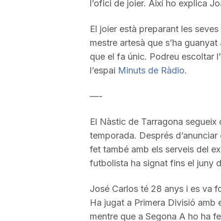
l’ofici de joier. Així ho explica 
El joier està preparant les seves
mestre artesà que s’ha guanyat a b
que el fa únic. Podreu escoltar
l’espai
Minuts de Ràdio
.
—-
El Nàstic de Tarragona segueix c
temporada. Després d’anunciar el
fet també amb els serveis del ex
futbolista ha signat fins el jun
José Carlos té 28 anys i es va f
Ha jugat a Primera Divisió amb e
mentre que a Segona A ho ha fe