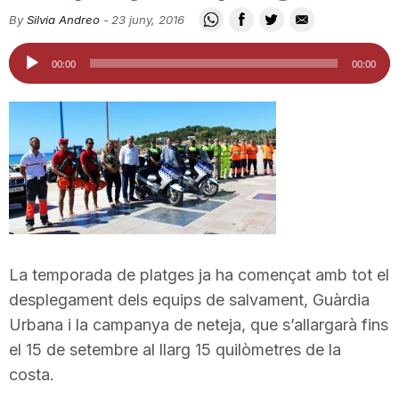
i
By
Silvia Andreo
-
23 juny, 2016
Reproductor
00:00
00:00
u
d'àudio
t
a
t
La temporada de platges ja ha començat amb tot el
desplegament dels equips de salvament, Guàrdia
d
Urbana i la campanya de neteja, que s’allargarà fins
el 15 de setembre al llarg 15 quilòmetres de la
e
costa.