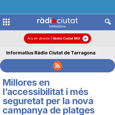
R
à
Ara en directe
|
Ràdio Ciutat MIX
Informatius Ràdio Ciutat de Tarragona
d
i
Millores en
o
l’accessibilitat i més
seguretat per la nova
C
campanya de platges