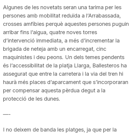
T
Algunes de les novetats seran una tarima per les
persones amb mobilitat reduïda a l’Arrabassada,
crosses amfíbies perquè aquestes persones puguin
a
arribar fins l’aigua, quatre noves torres
d’intervenció immediata, a més d’incrementar la
r
brigada de neteja amb un encarregat, cinc
maquinistes i deu peons. Un dels temes pendents
r
és l’accessibilitat de la platja Llarga, Ballesteros ha
assegurat que entre la carretera i la via del tren hi
haurà més places d’aparcament que s’incorporaran
a
per compensar aquesta pèrdua degut a la
protecció de les dunes.
g
—-
o
I no deixem de banda les platges, ja que per la