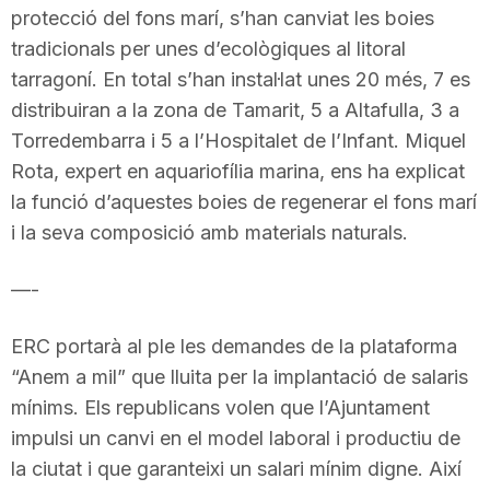
protecció del fons marí, s’han canviat les boies
n
tradicionals per unes d’ecològiques al litoral
tarragoní. En total s’han instal·lat unes 20 més, 7 es
a
distribuiran a la zona de Tamarit, 5 a Altafulla, 3 a
Torredembarra i 5 a l’Hospitalet de l’Infant. Miquel
Rota, expert en aquariofília marina, ens ha explicat
la funció d’aquestes boies de regenerar el fons marí
i la seva composició amb materials naturals.
—-
ERC portarà al ple les demandes de la plataforma
“Anem a mil” que lluita per la implantació de salaris
mínims. Els republicans volen que l’Ajuntament
impulsi un canvi en el model laboral i productiu de
la ciutat i que garanteixi un salari mínim digne. Així