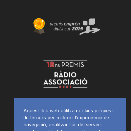
Aquest lloc web utilitza cookies pròpies i
de tercers per millorar l’experiència de
navegació, analitzar l’ús del servei i