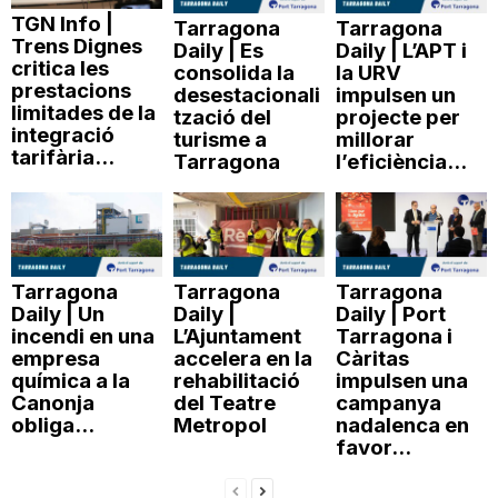
TGN Info |
Tarragona
Tarragona
Trens Dignes
Daily | Es
Daily | L’APT i
critica les
consolida la
la URV
prestacions
desestacionali
impulsen un
limitades de la
tzació del
projecte per
integració
turisme a
millorar
tarifària...
Tarragona
l’eficiència...
Tarragona
Tarragona
Tarragona
Daily | Un
Daily |
Daily | Port
incendi en una
L’Ajuntament
Tarragona i
empresa
accelera en la
Càritas
química a la
rehabilitació
impulsen una
Canonja
del Teatre
campanya
obliga...
Metropol
nadalenca en
favor...