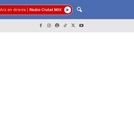
Ara en directe
|
Ràdio Ciutat MIX