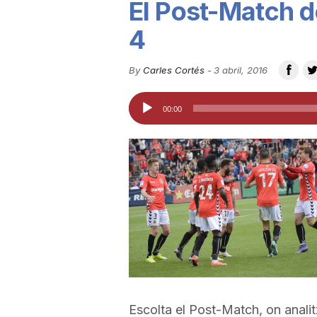
El Post-Match d
u
4
t
By
Carles Cortés
-
3 abril, 2016
Reproductor
00:00
a
d'àudio
t
d
e
T
Escolta el Post-Match, on anali