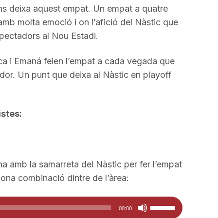
incrementar
ns deixa aquest empat. Un empat a quatre
o
 amb molta emoció i on l’afició del Nàstic que
disminuir
pectadors al Nou Estadi.
el
volum.
nca i Emaná feien l’empat a cada vegada que
or. Un punt que deixa al Nàstic en playoff
istes:
na amb la samarreta del Nàstic per fer l’empat
bona combinació dintre de l’àrea:
Feu
00:00