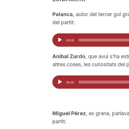
Palanca
, autor del tercer gol g
del partit:
Reproductor
00:00
d'àudio
Aníbal Zurdo
, que avui s’ha es
altres coses, les curiositats del 
Reproductor
00:00
d'àudio
Miguel Pérez
, ex grana, parla
partit: