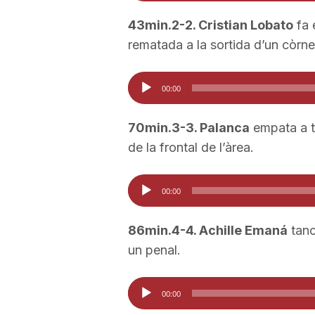
a
43min.2-2. Cristian Lobato
fa 
rematada a la sortida d’un còrne
Reproductor
00:00
d'àudio
70min.3-3. Palanca
empata a tr
de la frontal de l’àrea.
Reproductor
00:00
d'àudio
86min.4-4. Achille Emaná
tanc
un penal.
Reproductor
00:00
d'àudio