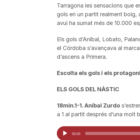
Tarragona les sensacions que e
a
gols en un partit realment boig,
avui ha sumat més de 10.000 es
r
Els gols d’Aníbal, Lobato, Pala
el Córdoba s’avançava al marcad
r
d’ascens a Primera.
a
Escolta els gols i els protagon
ELS GOLS DEL NÀSTIC
g
18min.1-1. Aníbal Zurdo
s’estre
o
a 1 al partit després d’una molt 
Reproductor
n
00:00
d'àudio