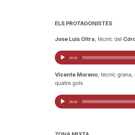
ELS PROTAGONISTES
Jose Luis Oltra
, tècnic del
Cór
Reproductor
00:00
d'àudio
Vicente Moreno
, tècnic grana,
quatre gols
Reproductor
00:00
d'àudio
ZONA MIXTA