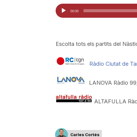
Reproductor
00:00
d'àudio
Escolta tots els partits del Nàsti
Ràdio Ciutat de T
LANOVA Ràdio 99,
ALTAFULLA Ràdi
Carles Cortés