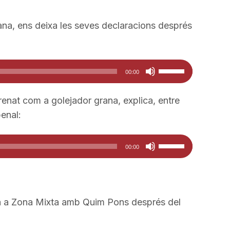
a
fletxa
incrementar
cap
rana, ens deixa les seves declaracions després
o
amunt/cap
disminuir
avall
el
Feu
per
00:00
volum.
servir
a
les
incrementar
trenat com a golejador grana, explica, entre
tecles
o
penal:
de
disminuir
fletxa
el
Feu
00:00
cap
volum.
servir
amunt/cap
les
avall
tecles
per
de
va a Zona Mixta amb Quim Pons després del
a
fletxa
incrementar
cap