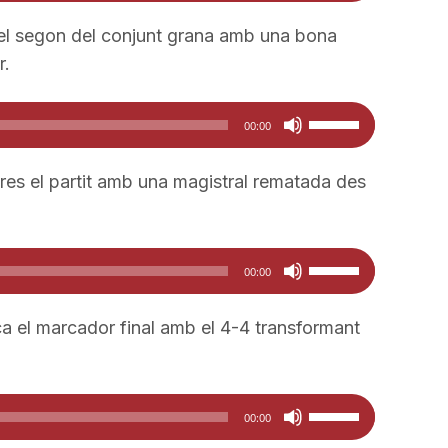
servir
les
el segon del conjunt grana amb una bona
tecles
r.
de
fletxa
Feu
00:00
cap
servir
amunt/cap
les
es el partit amb una magistral rematada des
avall
tecles
per
de
a
fletxa
Feu
00:00
incrementar
cap
servir
o
amunt/cap
les
a el marcador final amb el 4-4 transformant
disminuir
avall
tecles
el
per
de
volum.
a
fletxa
Feu
00:00
incrementar
cap
servir