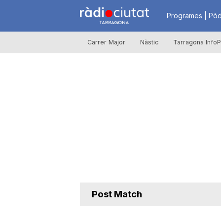
R
Programes | Pòd
Carrer Major
Nàstic
Tarragona InfoP
à
d
i
o
C
Post Match
i