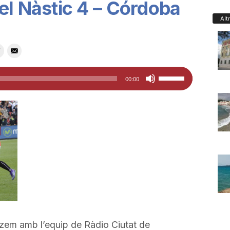
el Nàstic 4 – Córdoba
Alt
Feu
00:00
servir
les
tecles
de
fletxa
cap
amunt/cap
avall
per
a
tzem amb l’equip de Ràdio Ciutat de