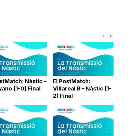
volum.
stMatch: Nàstic –
El PostMatch:
ano [1-0] Final
Villareal B – Nàstic [1-
2] Final