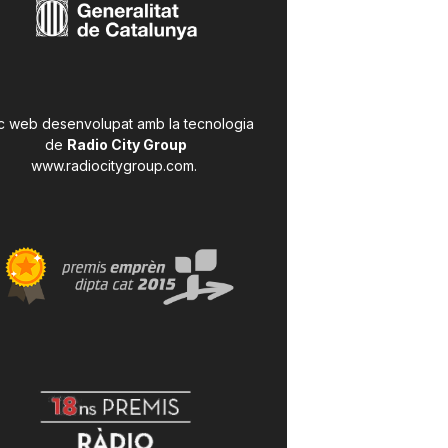
c web desenvolupat amb la tecnologia
de
Radio City Group
www.radiocitygroup.com
.