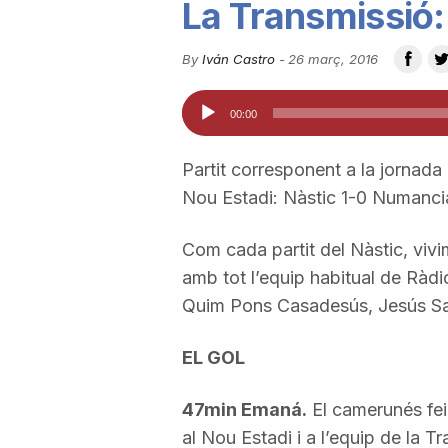
La Transmissió:
u
By
Iván Castro
-
26 març, 2016
t
Reproductor
00:00
d'àudio
a
Partit corresponent a la jornada
Nou Estadi: Nàstic 1-0 Numanci
t
Com cada partit del Nàstic, vivi
amb tot l’equip habitual de Ràd
d
Quim Pons Casadesús, Jesús Sar
e
EL GOL
47min Emaná.
El camerunés feia
T
al Nou Estadi i a l’equip de la T