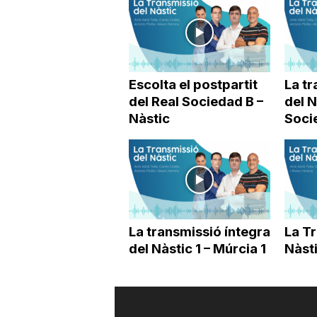
Escolta el postpartit
La tr
del Real Sociedad B –
del N
Nàstic
Soci
La transmissió íntegra
La T
del Nàstic 1 – Múrcia 1
Nàsti