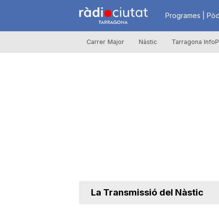
R
Programes | Pòd
Carrer Major
Nàstic
Tarragona InfoP
à
d
i
o
C
La Transmissió del Nàstic
i