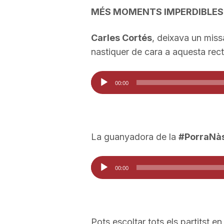
MÉS MOMENTS IMPERDIBLES
Carles Cortés
, deixava un miss
nastiquer de cara a aquesta recta
Reproductor
00:00
d'àudio
La guanyadora de la
#PorraNàs
Reproductor
00:00
d'àudio
Pots escoltar tots els partitst en