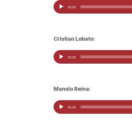
Reproductor
00:00
a
d'àudio
Cristian Lobato:
Reproductor
00:00
d'àudio
Manolo Reina:
Reproductor
00:00
d'àudio