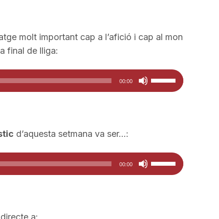
a
de
incrementar
fletxa
o
cap
atge molt important cap a l’afició i cap al mon
disminuir
amunt/cap
 final de lliga:
el
avall
volum.
Feu
per
00:00
servir
a
les
incrementar
tecles
o
de
disminuir
tic
d’aquesta setmana va ser…:
fletxa
el
cap
volum.
Feu
00:00
amunt/cap
servir
avall
les
per
tecles
a
de
 directe a: