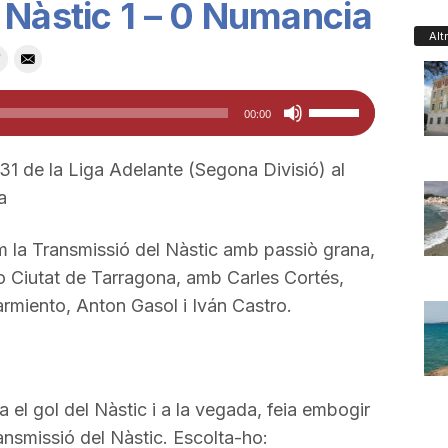
 Nàstic 1 – 0 Numancia
Alt
Feu
00:00
servir
les
 31 de la Liga Adelante (Segona Divisió) al
tecles
a
de
fletxa
m la Transmissió del Nàstic amb passiò grana,
cap
io Ciutat de Tarragona, amb Carles Cortés,
amunt/cap
miento, Anton Gasol i Iván Castro.
avall
per
a
 el gol del Nàstic i a la vegada, feia embogir
incrementar
ransmissió del Nàstic. Escolta-ho:
o