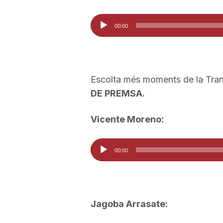
a
Reproductor
00:00
d'àudio
r
Escolta més moments de la Tran
r
DE PREMSA.
a
Vicente Moreno:
g
Reproductor
00:00
d'àudio
o
Jagoba Arrasate:
n