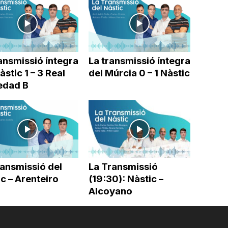
ansmissió íntegra
La transmissió íntegra
àstic 1 – 3 Real
del Múrcia 0 – 1 Nàstic
edad B
ransmissió del
La Transmissió
c – Arenteiro
(19:30): Nàstic –
Alcoyano