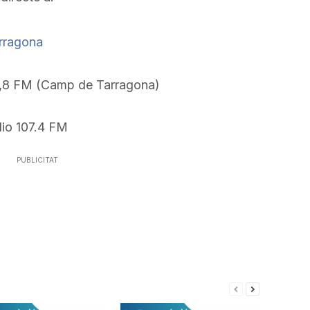
incrementar
fletxa
o
cap
arragona
disminuir
amunt/cap
el
avall
8 FM (Camp de Tarragona)
volum.
per
a
o 107.4 FM
incrementar
o
PUBLICITAT
disminuir
el
volum.