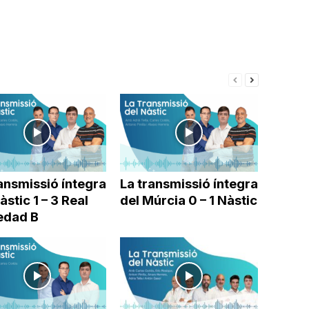
ansmissió íntegra
La transmissió íntegra
àstic 1 – 3 Real
del Múrcia 0 – 1 Nàstic
edad B