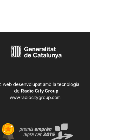
c web desenvolupat amb la tecnologia
de
Radio City Group
www.radiocitygroup.com
.