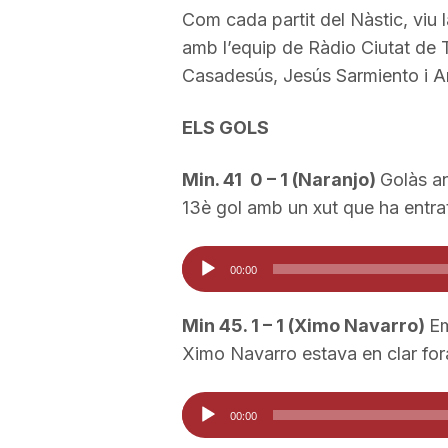
Com cada partit del Nàstic, viu 
a
amb l’equip de Ràdio Ciutat de 
Casadesús, Jesús Sarmiento i A
r
ELS GOLS
r
Min. 41 0 – 1 (Naranjo)
Golàs an
13è gol amb un xut que ha entrat 
a
Reproductor
00:00
d'àudio
g
Min 45. 1 – 1 (Ximo Navarro)
Em
o
Ximo Navarro estava en clar for
Reproductor
n
00:00
d'àudio