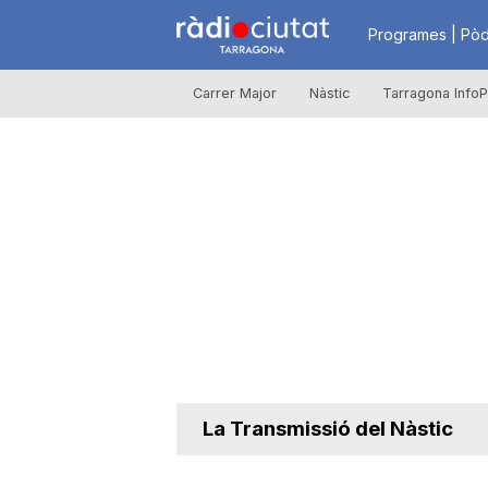
R
Programes | Pòd
Carrer Major
Nàstic
Tarragona InfoP
à
d
i
o
C
La Transmissió del Nàstic
i