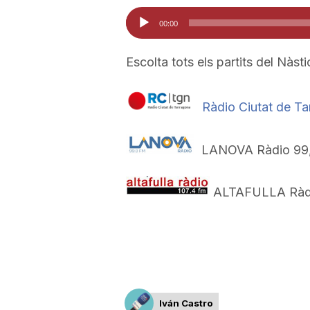
Reproductor
00:00
d'àudio
Escolta tots els partits del Nàsti
Ràdio Ciutat de T
LANOVA Ràdio 99,
ALTAFULLA Ràdi
Iván Castro