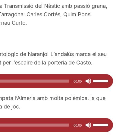
la Transmissió del Nàstic amb passió grana,
disminuir
Tarragona: Carles Cortés, Quim Pons
el
rnau Curto.
volum.
tològic de Naranjo! L’andalús marca el seu
per l’escaire de la porteria de Casto.
Feu
00:00
servir
les
pata l’Almeria amb molta polèmica, ja que
tecles
a de joc.
de
fletxa
Feu
00:00
cap
servir