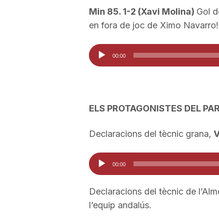
Min 85. 1-2 (Xavi Molina)
Gol d
a
en fora de joc de Ximo Navarro!
Reproductor
00:00
d'àudio
ELS PROTAGONISTES DEL PA
Declaracions del tècnic grana,
V
Reproductor
00:00
d'àudio
Declaracions del tècnic de l’Alme
l’equip andalús.