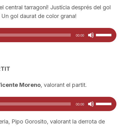
amunt/cap
les
el central tarragoní! Justícia després del gol
avall
tecles
 Un gol daurat de color grana!
per
de
a
fletxa
Feu
00:00
incrementar
cap
servir
o
amunt/cap
les
disminuir
avall
tecles
el
per
de
RTIT
volum.
a
fletxa
incrementar
cap
icente Moreno
, valorant el partit.
o
amunt/cap
disminuir
Feu
avall
00:00
el
servir
per
volum.
les
a
ria, Pipo Gorosito, valorant la derrota de
tecles
incrementar
de
o