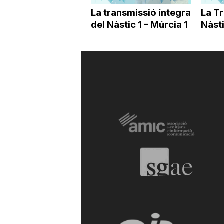
La transmissió íntegra
La T
del Nàstic 1 – Múrcia 1
Nàsti