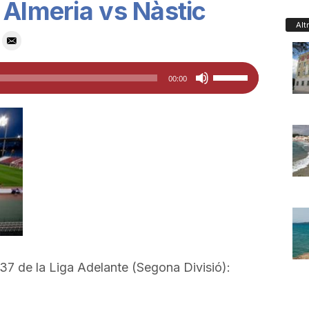
 Almeria vs Nàstic
Alt
Feu
00:00
servir
les
tecles
de
fletxa
cap
amunt/cap
avall
per
a
 37 de la Liga Adelante (Segona Divisió):
incrementar
o