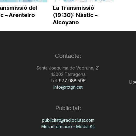
ransmissió del
La Transmissió
c – Arenteiro
(19:30): Nàstic –
Alcoyano
Contacte:
Santa Joaquima de Vedruna, 21
43002 Tarragona
Tel:
977 088 596
Llo
info@rctgn.cat
Publicitat:
publicitat@radiociutat.com
Més informació - Media Kit