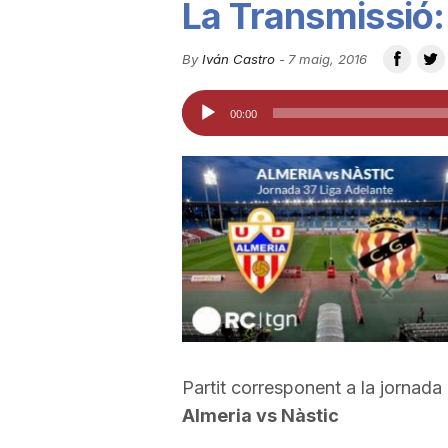
La Transmissió:
u
By
Iván Castro
-
7 maig, 2016
t
Reproductor
00:00
d'àudio
a
t
d
e
Partit corresponent a la jornada
Almeria vs Nàstic
T