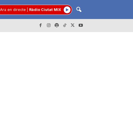
Ara en directe
|
Ràdio Ciutat MIX