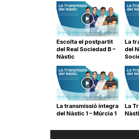
a
Escolta el postpartit
La tr
del Real Sociedad B –
del N
Nàstic
Soci
La transmissió íntegra
La T
del Nàstic 1 – Múrcia 1
Nàsti