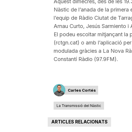
Aquest dimecres, des de les 19.3
Nàstic de l’anada de la primera 
a
l’equip de Ràdio Ciutat de Tarr
Arnau Curto, Jesús Sarmiento i 
r
El podeu escoltar mitjançant la
(rctgn.cat) o amb l’aplicació per
r
modulada gràcies a La Nova Ràd
Constantí Ràdio (97.9FM).
a
g
Carles Cortés
o
La Transmissió del Nàstic
ARTICLES RELACIONATS
n