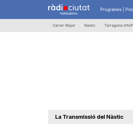
R
Programes | Pòd
Carrer Major
Nàstic
Tarragona InfoP
à
d
i
o
C
La Transmissió del Nàstic
i