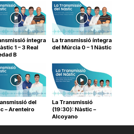
ansmissió íntegra
La transmissió íntegra
àstic 1 – 3 Real
del Múrcia 0 – 1 Nàstic
edad B
ransmissió del
La Transmissió
c – Arenteiro
(19:30): Nàstic –
Alcoyano