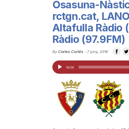
Osasuna-Nàstic,
u
rctgn.cat, LAN
Altafulla Ràdio 
t
Ràdio (97.9FM)
a
By
Carles Cortés
-
7 juny, 2016
Reproductor
t
00:00
d'àudio
d
e
T