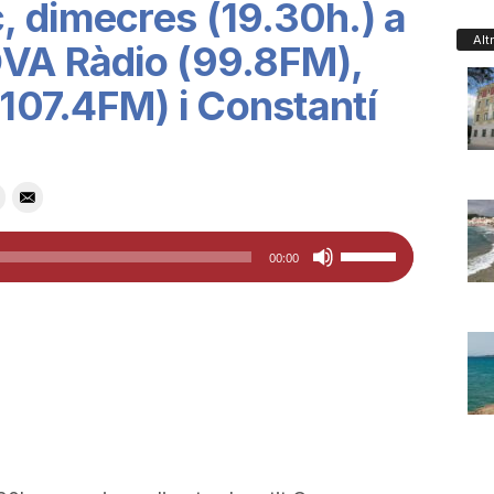
 dimecres (19.30h.) a
Alt
OVA Ràdio (99.8FM),
(107.4FM) i Constantí
Feu
00:00
servir
les
tecles
de
fletxa
cap
amunt/cap