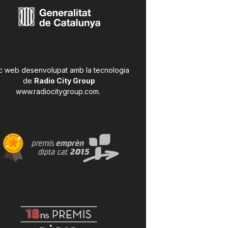
c web desenvolupat amb la tecnologia
de
Radio City Group
www.radiocitygroup.com
.