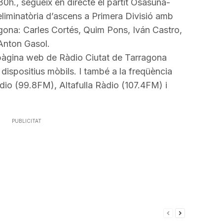
avall
0h., segueix en directe el partit Osasuna-
per
eliminatòria d’ascens a Primera Divisió amb
a
agona: Carles Cortés, Quim Pons, Iván Castro,
incrementar
Anton Gasol.
o
 pàgina web de Ràdio Ciutat de Tarragona
disminuir
 dispositius mòbils. I també a la freqüència
el
io (99.8FM), Altafulla Ràdio (107.4FM) i
volum.
PUBLICITAT