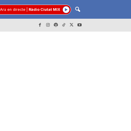
Ara en directe
|
Ràdio Ciutat MIX