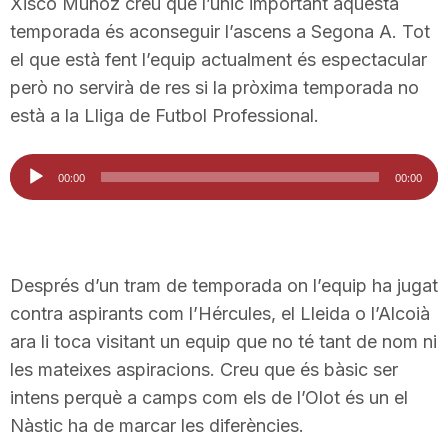
Xisco Muñoz creu que l’únic important aquesta
T
temporada és aconseguir l’ascens a Segona A. Tot
el que està fent l’equip actualment és espectacular
però no servirà de res si la pròxima temporada no
a
està a la Lliga de Futbol Professional.
r
Reproductor
00:00
00:00
d'àudio
r
a
Després d’un tram de temporada on l’equip ha jugat
contra aspirants com l’Hércules, el Lleida o l’Alcoià
ara li toca visitant un equip que no té tant de nom ni
g
les mateixes aspiracions. Creu que és bàsic ser
intens perquè a camps com els de l’Olot és un el
o
Nàstic ha de marcar les diferències.