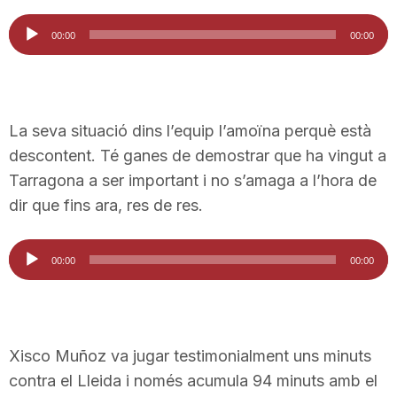
n
Reproductor
00:00
00:00
d'àudio
a
La seva situació dins l’equip l’amoïna perquè està
descontent. Té ganes de demostrar que ha vingut a
Tarragona a ser important i no s’amaga a l’hora de
dir que fins ara, res de res.
Reproductor
00:00
00:00
d'àudio
Xisco Muñoz va jugar testimonialment uns minuts
contra el Lleida i només acumula 94 minuts amb el