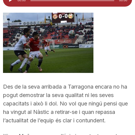
d'àudio
i
u
t
a
t
Des de la seva arribada a Tarragona encara no ha
pogut demostrar la seva qualitat ni les seves
capacitats i això li dol. No vol que ningú pensi que
d
ha vingut al Nàstic a retirar-se i quan repassa
l’actualitat de l’equip és clar i contundent.
e