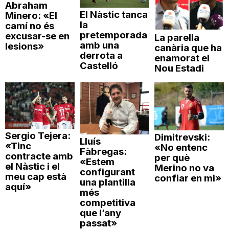
Abraham
El Nàstic tanca
Minero: «El
la
camí no és
pretemporada
excusar-se en
La parella
amb una
lesions»
canària que ha
derrota a
enamorat el
Castelló
Nou Estadi
Sergio Tejera:
Dimitrevski:
Lluís
«Tinc
«No entenc
Fàbregas:
contracte amb
per què
«Estem
el Nàstic i el
Merino no va
configurant
meu cap està
confiar en mi»
una plantilla
aquí»
més
competitiva
que l’any
passat»