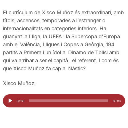
El currículum de Xisco Muñoz és extraordinari, amb
títols, ascensos, temporades a l’estranger o
internacionalitats en categories inferiors. Ha
guanyat la Lliga, la UEFA i la Supercopa d’Europa
amb el València, Lligues i Copes a Geòrgia, 194
partits a Primera i un ídol al Dinamo de Tblisi amb
qui va arribar a ser el capità i el referent. I com és
que Xisco Muñoz fa cap al Nàstic?
Xisco Muñoz:
Reproductor
00:00
00:00
d'àudio