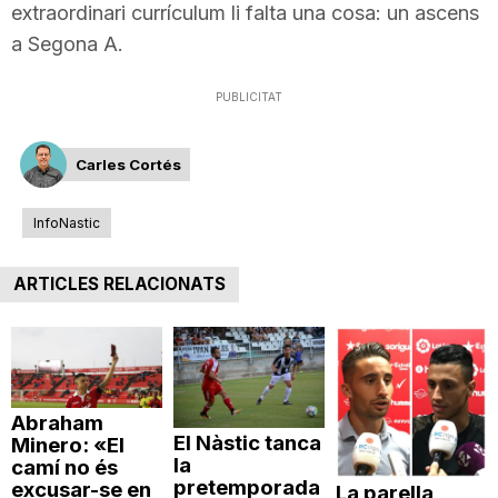
extraordinari currículum li falta una cosa: un ascens
a Segona A.
PUBLICITAT
Carles Cortés
InfoNastic
ARTICLES RELACIONATS
Abraham
El Nàstic tanca
Minero: «El
la
camí no és
pretemporada
excusar-se en
La parella