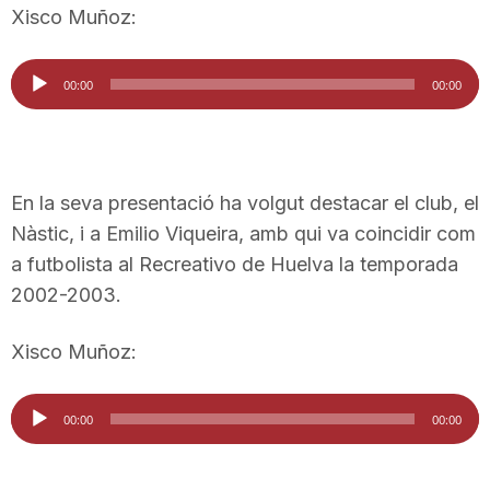
Xisco Muñoz:
n
Reproductor
00:00
00:00
a
d'àudio
En la seva presentació ha volgut destacar el club, el
Nàstic, i a Emilio Viqueira, amb qui va coincidir com
a futbolista al Recreativo de Huelva la temporada
2002-2003.
Xisco Muñoz:
Reproductor
00:00
00:00
d'àudio