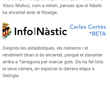
Xisco Muñoz, com a mínim, penses que el Nàstic
T
ha encertat amb el fitxatge.
a
r
Després les estadístiques, els números i el
r
rendiment diran si és encertat, perquè el davanter
arriba a Tarragona per marcar gols. Els ha fet tota
a
la seva carrera, en especial la darrera etapa a
Geòrgia.
g
o