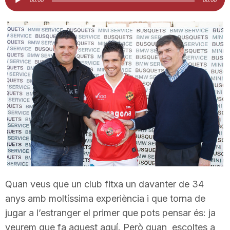
d'àudio
i
u
t
a
t
d
Quan veus que un club fitxa un davanter de 34
anys amb moltíssima experiència i que torna de
e
jugar a l’estranger el primer que pots pensar és: ja
veurem que fa aquest aquí. Però quan escoltes a