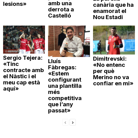
amb una
lesions»
canària que ha
derrota a
enamorat el
Castelló
Nou Estadi
Sergio Tejera:
Dimitrevski:
Lluís
«Tinc
«No entenc
Fàbregas:
contracte amb
per què
«Estem
el Nàstic i el
Merino no va
configurant
meu cap està
confiar en mi»
una plantilla
aquí»
més
competitiva
que l’any
passat»