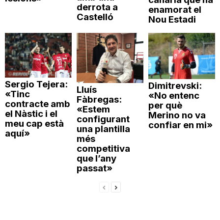
derrota a
enamorat el
Castelló
Nou Estadi
Sergio Tejera:
Dimitrevski:
Lluís
«Tinc
«No entenc
Fàbregas:
contracte amb
per què
«Estem
el Nàstic i el
Merino no va
configurant
meu cap està
confiar en mi»
una plantilla
aquí»
més
competitiva
que l’any
passat»