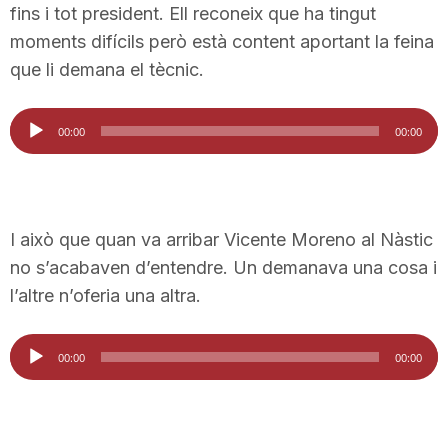
fins i tot president. Ell reconeix que ha tingut
n
moments difícils però està content aportant la feina
que li demana el tècnic.
a
Reproductor
00:00
00:00
d'àudio
I això que quan va arribar Vicente Moreno al Nàstic
no s’acabaven d’entendre. Un demanava una cosa i
l’altre n’oferia una altra.
Reproductor
00:00
00:00
d'àudio