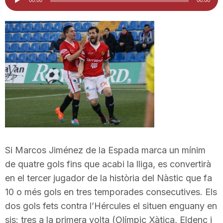
d'àudio
i
u
t
a
t
Si Marcos Jiménez de la Espada marca un mínim
de quatre gols fins que acabi la lliga, es convertirà
d
en el tercer jugador de la història del Nàstic que fa
10 o més gols en tres temporades consecutives. Els
e
dos gols fets contra l’Hércules el situen enguany en
sis: tres a la primera volta (Olímpic Xàtica, Eldenc i