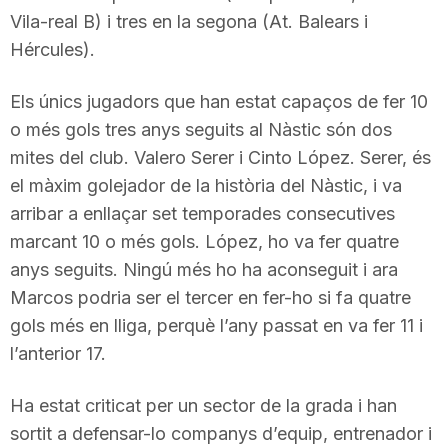
Vila-real B) i tres en la segona (At. Balears i
T
Hércules).
a
Els únics jugadors que han estat capaços de fer 10
o més gols tres anys seguits al Nàstic són dos
r
mites del club. Valero Serer i Cinto López. Serer, és
el màxim golejador de la història del Nàstic, i va
arribar a enllaçar set temporades consecutives
r
marcant 10 o més gols. López, ho va fer quatre
anys seguits. Ningú més ho ha aconseguit i ara
a
Marcos podria ser el tercer en fer-ho si fa quatre
gols més en lliga, perquè l’any passat en va fer 11 i
g
l’anterior 17.
Ha estat criticat per un sector de la grada i han
o
sortit a defensar-lo companys d’equip, entrenador i