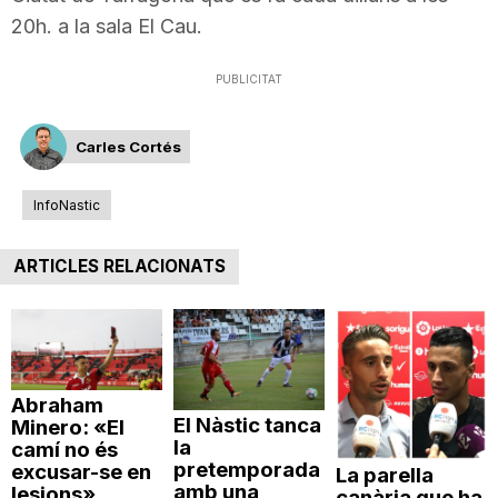
20h. a la sala El Cau.
PUBLICITAT
Carles Cortés
InfoNastic
ARTICLES RELACIONATS
Abraham
El Nàstic tanca
Minero: «El
la
camí no és
pretemporada
excusar-se en
La parella
amb una
lesions»
canària que ha