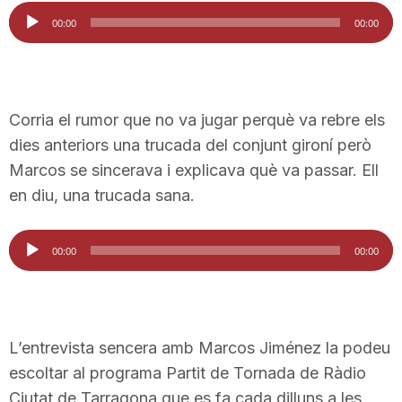
Reproductor
00:00
00:00
d'àudio
Corria el rumor que no va jugar perquè va rebre els
dies anteriors una trucada del conjunt gironí però
Marcos se sincerava i explicava què va passar. Ell
en diu, una trucada sana.
Reproductor
00:00
00:00
d'àudio
L’entrevista sencera amb Marcos Jiménez la podeu
escoltar al programa Partit de Tornada de Ràdio
Ciutat de Tarragona que es fa cada dilluns a les