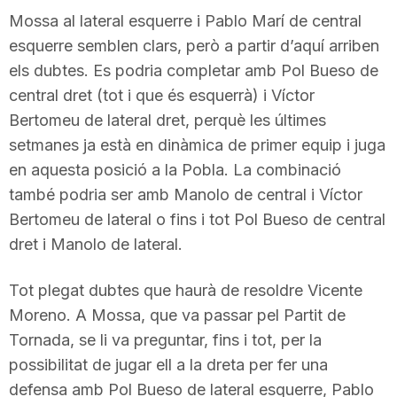
Mossa al lateral esquerre i Pablo Marí de central
T
esquerre semblen clars, però a partir d’aquí arriben
els dubtes. Es podria completar amb Pol Bueso de
a
central dret (tot i que és esquerrà) i Víctor
Bertomeu de lateral dret, perquè les últimes
r
setmanes ja està en dinàmica de primer equip i juga
en aquesta posició a la Pobla. La combinació
r
també podria ser amb Manolo de central i Víctor
Bertomeu de lateral o fins i tot Pol Bueso de central
dret i Manolo de lateral.
a
Tot plegat dubtes que haurà de resoldre Vicente
g
Moreno. A Mossa, que va passar pel Partit de
Tornada, se li va preguntar, fins i tot, per la
o
possibilitat de jugar ell a la dreta per fer una
defensa amb Pol Bueso de lateral esquerre, Pablo