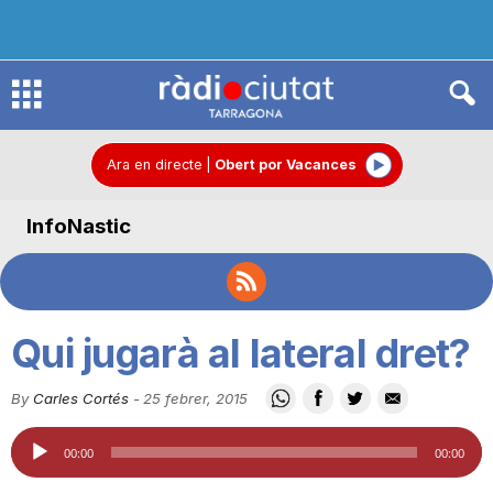
R
à
Ara en directe
|
Obert por Vacances
InfoNastic
d
i
Qui jugarà al lateral dret?
o
By
Carles Cortés
-
25 febrer, 2015
Reproductor
C
00:00
00:00
d'àudio