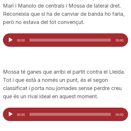
Marí i Manolo de centrals i Mossa de lateral dret.
n
Reconeixia que si ha de canviar de banda ho faria,
però no estava del tot convençut.
a
Reproductor
00:00
00:00
d'àudio
Mossa té ganes que arribi el partit contra el Lleida.
Tot i que està a només un punt, és el segon
classificat i porta nou jornades sense perdre creu
que és un rival ideal en aquest moment.
Reproductor
00:00
00:00
d'àudio