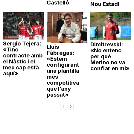
Castelló
Nou Estadi
Sergio Tejera:
Dimitrevski:
Lluís
«Tinc
«No entenc
Fàbregas:
contracte amb
per què
«Estem
el Nàstic i el
Merino no va
configurant
meu cap està
confiar en mi»
una plantilla
aquí»
més
competitiva
que l’any
passat»