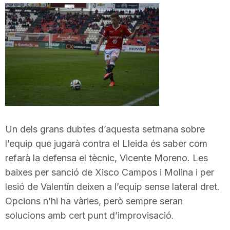
i
u
t
a
Un dels grans dubtes d’aquesta setmana sobre
l’equip que jugarà contra el Lleida és saber com
t
refarà la defensa el tècnic, Vicente Moreno. Les
baixes per sanció de Xisco Campos i Molina i per
d
lesió de Valentín deixen a l’equip sense lateral dret.
Opcions n’hi ha vàries, però sempre seran
e
solucions amb cert punt d’improvisació.