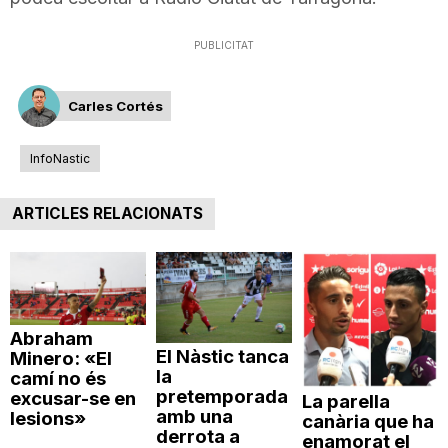
PUBLICITAT
Carles Cortés
InfoNastic
ARTICLES RELACIONATS
Abraham
El Nàstic tanca
Minero: «El
la
camí no és
pretemporada
excusar-se en
La parella
amb una
lesions»
canària que ha
derrota a
enamorat el