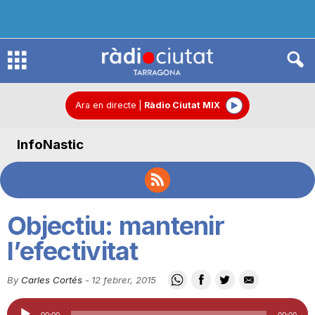
R
à
Ara en directe
|
Ràdio Ciutat MIX
InfoNastic
d
i
Objectiu: mantenir
o
l’efectivitat
By
Carles Cortés
-
12 febrer, 2015
C
Reproductor
00:00
00:00