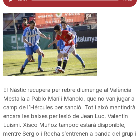
d'àudio
i
u
t
a
t
El Nàstic recupera per rebre diumenge al València
Mestalla a Pablo Marí i Manolo, que no van jugar al
camp de l’Hércules per sanció. Tot i això mantindrà
d
encara les baixes per lesió de Jean Luc, Valentín i
Luismi. Xisco Muñoz tampoc estarà disponible,
e
mentre Sergio i Rocha s’entrenen a banda del grup i