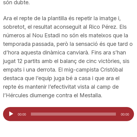
són dubte.
T
Ara el repte de la plantilla és repetir la imatge i,
sobretot, el resultat aconseguit al Rico Pérez. Els
a
números al Nou Estadi no són els mateixos que la
temporada passada, però la sensació és que tard o
r
d’hora aquesta dinàmica canviarà. Fins ara s’han
jugat 12 partits amb el balanç de cinc victòries, sis
r
empats i una derrota. El mig-campista Cristóbal
destaca que l’equip juga bé a casa i que ara el
a
repte és mantenir l’efectivitat vista al camp de
l’Hércules diumenge contra el Mestalla.
g
Reproductor
00:00
00:00
d'àudio
o