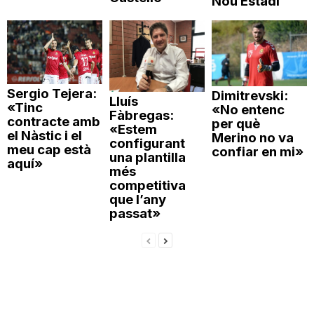
Nou Estadi
Sergio Tejera:
Dimitrevski:
Lluís
«Tinc
«No entenc
Fàbregas:
contracte amb
per què
«Estem
el Nàstic i el
Merino no va
configurant
meu cap està
confiar en mi»
una plantilla
aquí»
més
competitiva
que l’any
passat»