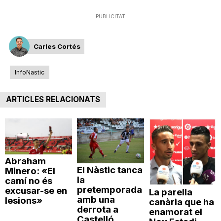
PUBLICITAT
Carles Cortés
InfoNastic
ARTICLES RELACIONATS
Abraham
El Nàstic tanca
Minero: «El
la
camí no és
pretemporada
excusar-se en
La parella
amb una
lesions»
canària que ha
derrota a
enamorat el
Castelló