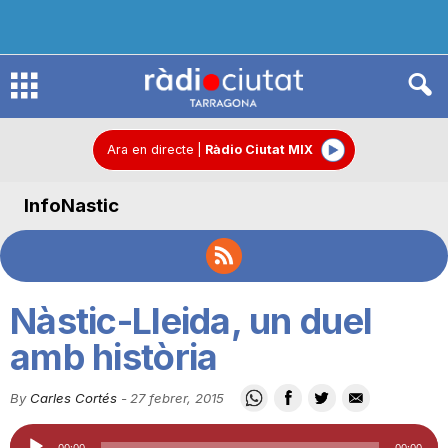
R
à
Ara en directe
|
Ràdio Ciutat MIX
InfoNastic
d
i
Nàstic-Lleida, un duel
o
amb història
By
Carles Cortés
-
27 febrer, 2015
C
Reproductor
00:00
00:00