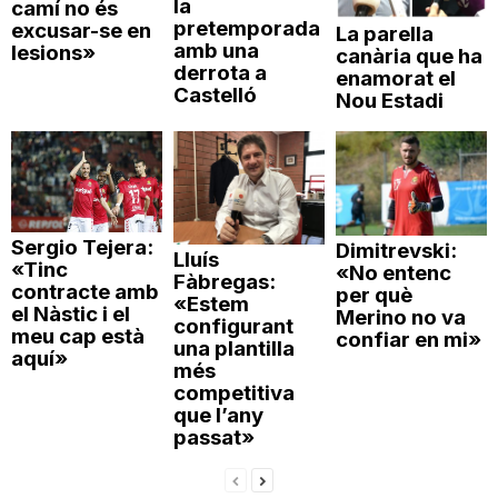
la
camí no és
pretemporada
excusar-se en
La parella
amb una
lesions»
canària que ha
derrota a
enamorat el
Castelló
Nou Estadi
Sergio Tejera:
Dimitrevski:
Lluís
«Tinc
«No entenc
Fàbregas:
contracte amb
per què
«Estem
el Nàstic i el
Merino no va
configurant
meu cap està
confiar en mi»
una plantilla
aquí»
més
competitiva
que l’any
passat»