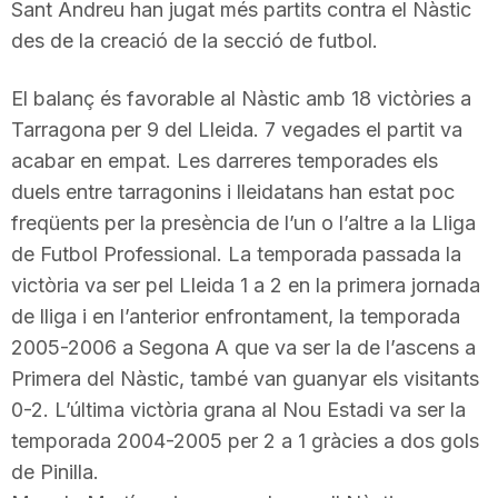
Sant Andreu han jugat més partits contra el Nàstic
T
des de la creació de la secció de futbol.
a
El balanç és favorable al Nàstic amb 18 victòries a
Tarragona per 9 del Lleida. 7 vegades el partit va
acabar en empat. Les darreres temporades els
r
duels entre tarragonins i lleidatans han estat poc
freqüents per la presència de l’un o l’altre a la Lliga
r
de Futbol Professional. La temporada passada la
victòria va ser pel Lleida 1 a 2 en la primera jornada
a
de lliga i en l’anterior enfrontament, la temporada
2005-2006 a Segona A que va ser la de l’ascens a
Primera del Nàstic, també van guanyar els visitants
g
0-2. L’última victòria grana al Nou Estadi va ser la
temporada 2004-2005 per 2 a 1 gràcies a dos gols
o
de Pinilla.