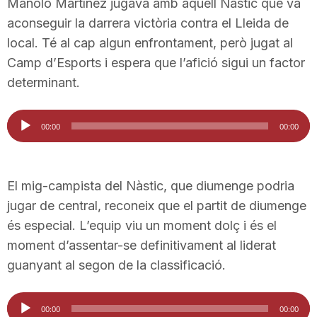
Manolo Martínez jugava amb aquell Nàstic que va
n
aconseguir la darrera victòria contra el Lleida de
local. Té al cap algun enfrontament, però jugat al
a
Camp d’Esports i espera que l’afició sigui un factor
determinant.
Reproductor
00:00
00:00
d'àudio
El mig-campista del Nàstic, que diumenge podria
jugar de central, reconeix que el partit de diumenge
és especial. L’equip viu un moment dolç i és el
moment d’assentar-se definitivament al liderat
guanyant al segon de la classificació.
Reproductor
00:00
00:00