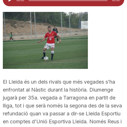
d'àudio
i
u
t
a
t
El Lleida és un dels rivals que més vegades s’ha
enfrontat al Nàstic durant la història. Diumenge
d
jugarà per 35a. vegada a Tarragona en partit de
lliga, tot i que serà només la segona des de la seva
refundació quan va passar a dir-se Lleida Esportiu
e
en comptes d’Unió Esportiva Lleida. Només Reus i