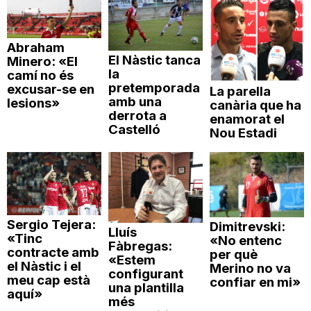
Abraham
El Nàstic tanca
Minero: «El
la
camí no és
pretemporada
excusar-se en
La parella
amb una
lesions»
canària que ha
derrota a
enamorat el
Castelló
Nou Estadi
Sergio Tejera:
Dimitrevski:
Lluís
«Tinc
«No entenc
Fàbregas:
contracte amb
per què
«Estem
el Nàstic i el
Merino no va
configurant
meu cap està
confiar en mi»
una plantilla
aquí»
més