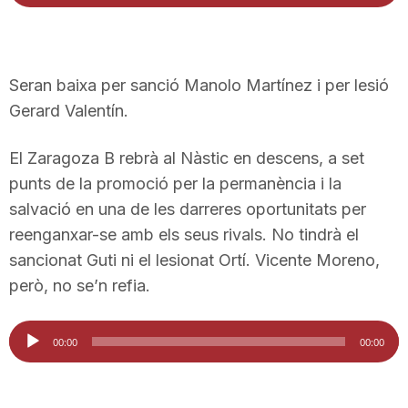
d'àudio
Seran baixa per sanció Manolo Martínez i per lesió
Gerard Valentín.
El Zaragoza B rebrà al Nàstic en descens, a set
punts de la promoció per la permanència i la
salvació en una de les darreres oportunitats per
reenganxar-se amb els seus rivals. No tindrà el
sancionat Guti ni el lesionat Ortí. Vicente Moreno,
però, no se’n refia.
Reproductor
00:00
00:00
d'àudio