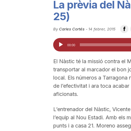
La prèvia del Nà
u
25)
t
By
Carles Cortés
-
14 febrer, 2015
Reproductor
00:00
a
d'àudio
El Nàstic té la missió contra el
t
transportar al marcador el bon
local. Els números a Tarragona 
d
de l’efectivitat i ara toca acaba
aficionats.
e
L’entrenador del Nàstic, Vicente
l’equip al Nou Estadi. Amb els ma
T
punts i a casa 21. Moreno asseg