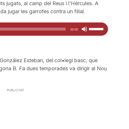
o
ts jugats, al camp del Reus i l’Hércules. A
disminuir
da jugar les garrofes contra un filial.
el
Feu
volum.
00:00
servir
les
tecles
de
r González Esteban, del col•legi basc, que
fletxa
gona B. Fa dues temporades va dirigir al Nou
cap
amunt/cap
avall
PUBLICITAT
per
a
incrementar
o