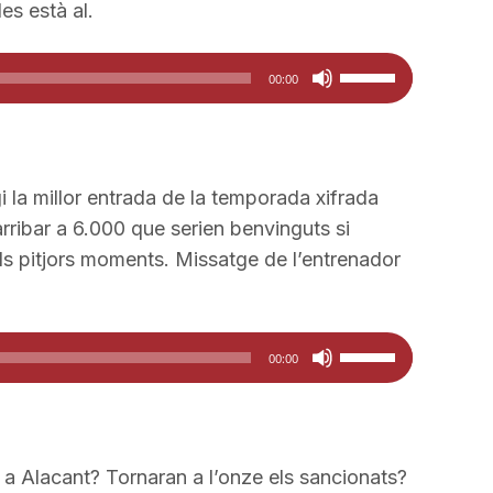
incrementar
les està al.
o
disminuir
Feu
00:00
el
servir
volum.
les
tecles
de
i la millor entrada de la temporada xifrada
fletxa
arribar a 6.000 que serien benvinguts si
cap
els pitjors moments. Missatge de l’entrenador
amunt/cap
avall
per
Feu
00:00
a
servir
incrementar
les
o
tecles
disminuir
de
 a Alacant? Tornaran a l’onze els sancionats?