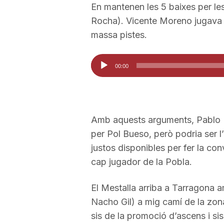
En mantenen les 5 baixes per les
a
Rocha). Vicente Moreno jugava a
massa pistes.
Reproductor
00:00
d'àudio
Amb aquests arguments, Pablo Mar
per Pol Bueso, però podria ser l
justos disponibles per fer la co
cap jugador de la Pobla.
El Mestalla arriba a Tarragona a
Nacho Gil) a mig camí de la zona
sis de la promoció d’ascens i s