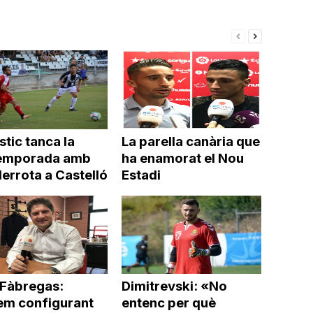
disminuir
el
volum.
stic tanca la
La parella canària que
emporada amb
ha enamorat el Nou
errota a Castelló
Estadi
 Fàbregas:
Dimitrevski: «No
em configurant
entenc per què