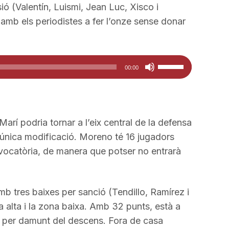
el
fletxa
ió (Valentín, Luismi, Jean Luc, Xisco i
volum.
cap
mb els periodistes a fer l’onze sense donar
amunt/cap
avall
per
Feu
00:00
a
servir
incrementar
les
o
tecles
disminuir
de
í podria tornar a l’eix central de la defensa
el
fletxa
’única modificació. Moreno té 16 jugadors
volum.
cap
nvocatòria, de manera que potser no entrarà
amunt/cap
avall
per
mb tres baixes per sanció (Tendillo, Ramírez i
a
 alta i la zona baixa. Amb 32 punts, està a
incrementar
is per damunt del descens. Fora de casa