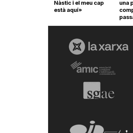
Nàstic i el meu cap
una p
està aquí»
compe
pass