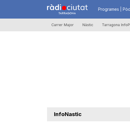
R
Programes | Pòd
Carrer Major
Nàstic
Tarragona InfoP
à
d
i
o
C
InfoNastic
i