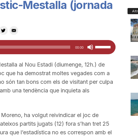
stic-Mestalla (jornada
Alt
Feu
00:00
servir
les
 Mestalla al Nou Estadi (diumenge, 12h.) de
tecles
 joc que ha demostrat moltes vegades com a
de
no són tan bons com els de visitant per culpa
fletxa
r amb una tendència que inquieta als
cap
amunt/cap
avall
 Moreno, ha volgut reivindicar el joc de
per
teixos partits jugats (12) fora s’han tret 25
a
ura que l’estadística no es correspon amb el