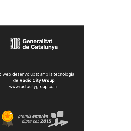
c web desenvolupat amb la tecnologia
de
Radio City Group
www.radiocitygroup.com
.