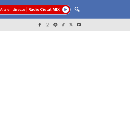
Ara en directe
|
Ràdio Ciutat MIX