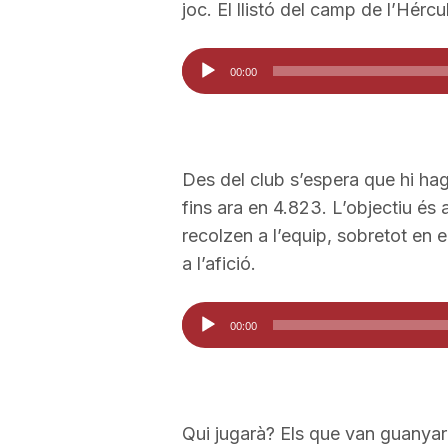
joc. El llistó del camp de l’Hércu
a
Reproductor
00:00
d'àudio
r
r
Des del club s’espera que hi hag
fins ara en 4.823. L’objectiu és 
a
recolzen a l’equip, sobretot en 
a l’afició.
g
Reproductor
00:00
d'àudio
o
n
Qui jugarà? Els que van guanyar