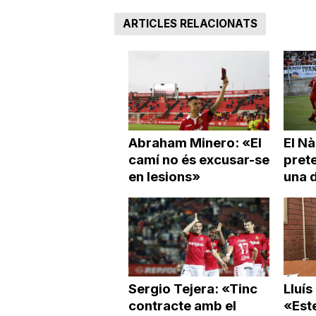
ARTICLES RELACIONATS
Abraham Minero: «El
El Nà
camí no és excusar-se
pret
en lesions»
una d
Sergio Tejera: «Tinc
Lluís
contracte amb el
«Est