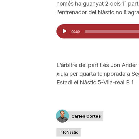
només ha guanyat 2 dels 11 parti
l’entrenador del Nàstic no li agra
Reproductor
00:00
d'àudio
L’àrbitre del partit és Jon Ande
xiula per quarta temporada a Se
Estadi el Nàstic 5-Vila-real B 1.
Carles Cortés
InfoNastic