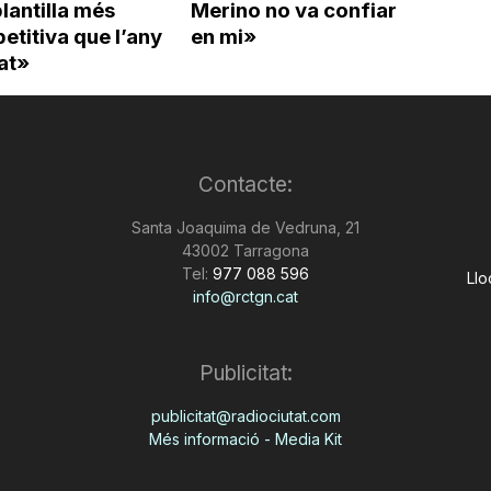
lantilla més
Merino no va confiar
titiva que l’any
en mi»
at»
Contacte:
Santa Joaquima de Vedruna, 21
43002 Tarragona
Tel:
977 088 596
Llo
info@rctgn.cat
Publicitat:
publicitat@radiociutat.com
Més informació - Media Kit