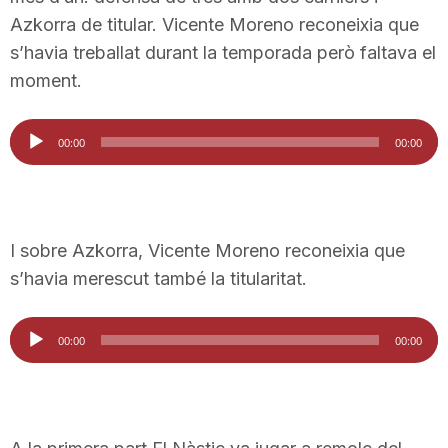
T
Azkorra de titular. Vicente Moreno reconeixia que
s’havia treballat durant la temporada però faltava el
moment.
a
Reproductor
00:00
00:00
r
d'àudio
r
I sobre Azkorra, Vicente Moreno reconeixia que
s’havia merescut també la titularitat.
a
Reproductor
g
00:00
00:00
d'àudio
o