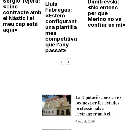
Sergio Tejera:
Dimitrevski:
Lluís
«Tinc
«No entenc
Fàbregas:
contracte amb
per què
«Estem
el Nàstic i el
Merino no va
configurant
meu cap està
confiar en mi»
una plantilla
aquí»
més
competitiva
que l’any
passat»