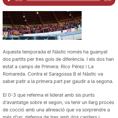
d'àudio
i
u
t
Aquesta temporada el Nàstic només ha guanyat
a
dos partits per tres gols de diferència. I els dos han
estat a camps de Primera: Rico Pérez i La
t
Romareda. Contra el Saragossa B el Nàstic va
saber patir a la primera part per gaudir a la segona.
d
El 0-3 que referma el liderat amb sis punts
d’avantatge sobre el segon, va tenir un llarg procés
e
de cocció amb una alineació que va sorprendre a
més d’un: defensa de tres amb dos carrilers i