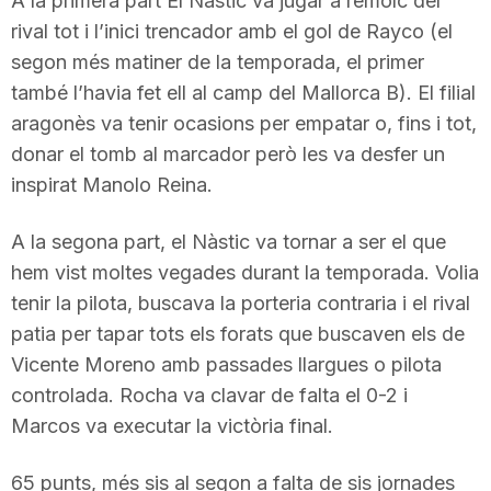
A la primera part El Nàstic va jugar a remolc del
n
rival tot i l’inici trencador amb el gol de Rayco (el
segon més matiner de la temporada, el primer
també l’havia fet ell al camp del Mallorca B). El filial
a
aragonès va tenir ocasions per empatar o, fins i tot,
donar el tomb al marcador però les va desfer un
inspirat Manolo Reina.
A la segona part, el Nàstic va tornar a ser el que
hem vist moltes vegades durant la temporada. Volia
tenir la pilota, buscava la porteria contraria i el rival
patia per tapar tots els forats que buscaven els de
Vicente Moreno amb passades llargues o pilota
controlada. Rocha va clavar de falta el 0-2 i
Marcos va executar la victòria final.
65 punts, més sis al segon a falta de sis jornades