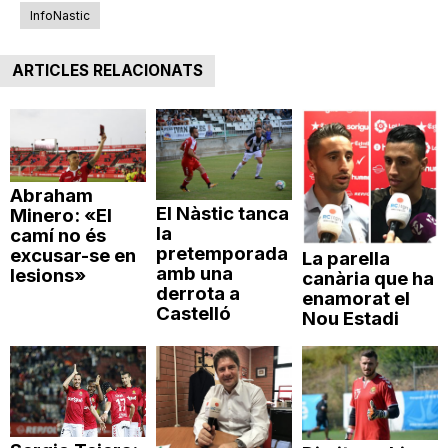
InfoNastic
ARTICLES RELACIONATS
Abraham
El Nàstic tanca
Minero: «El
la
camí no és
pretemporada
excusar-se en
La parella
amb una
lesions»
canària que ha
derrota a
enamorat el
Castelló
Nou Estadi