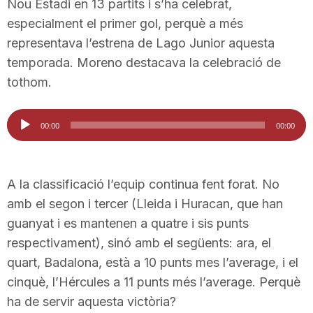
Nou Estadi en 13 partits i s’ha celebrat,
n
especialment el primer gol, perquè a més
representava l’estrena de Lago Junior aquesta
a
temporada. Moreno destacava la celebració de
tothom.
Reproductor
00:00
00:00
d'àudio
A la classificació l’equip continua fent forat. No
amb el segon i tercer (Lleida i Huracan, que han
guanyat i es mantenen a quatre i sis punts
respectivament), sinó amb el següents: ara, el
quart, Badalona, està a 10 punts mes l’average, i el
cinquè, l’Hércules a 11 punts més l’average. Perquè
ha de servir aquesta victòria?