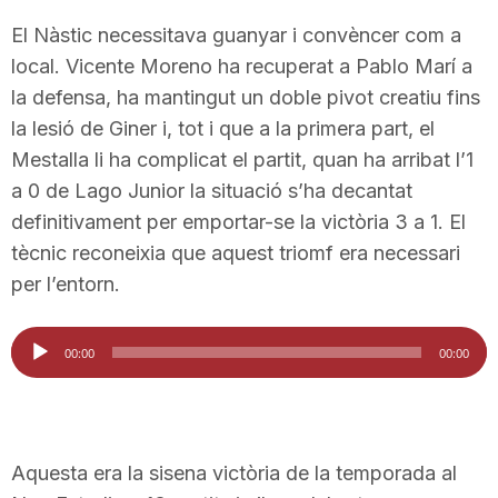
T
El Nàstic necessitava guanyar i convèncer com a
local. Vicente Moreno ha recuperat a Pablo Marí a
la defensa, ha mantingut un doble pivot creatiu fins
a
la lesió de Giner i, tot i que a la primera part, el
Mestalla li ha complicat el partit, quan ha arribat l’1
r
a 0 de Lago Junior la situació s’ha decantat
definitivament per emportar-se la victòria 3 a 1. El
r
tècnic reconeixia que aquest triomf era necessari
per l’entorn.
a
Reproductor
00:00
00:00
d'àudio
g
o
Aquesta era la sisena victòria de la temporada al