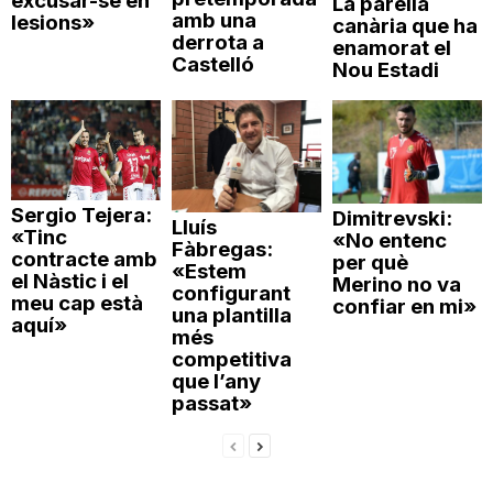
excusar-se en
La parella
amb una
lesions»
canària que ha
derrota a
enamorat el
Castelló
Nou Estadi
Sergio Tejera:
Dimitrevski:
Lluís
«Tinc
«No entenc
Fàbregas:
contracte amb
per què
«Estem
el Nàstic i el
Merino no va
configurant
meu cap està
confiar en mi»
una plantilla
aquí»
més
competitiva
que l’any
passat»