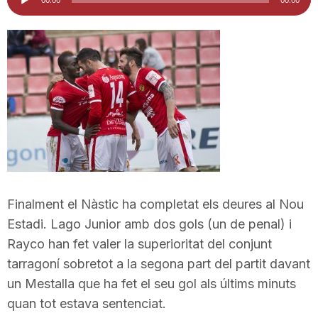
d'àudio
i
u
t
a
t
Finalment el Nàstic ha completat els deures al Nou
Estadi. Lago Junior amb dos gols (un de penal) i
Rayco han fet valer la superioritat del conjunt
d
tarragoní sobretot a la segona part del partit davant
un Mestalla que ha fet el seu gol als últims minuts
e
quan tot estava sentenciat.