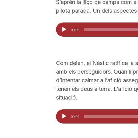
S’aprèn la lliçó de camps com el
a
pilota parada. Un dels aspectes q
Reproductor
00:00
d'àudio
Com deien, el Nàstic ratifica la
amb els perseguidors. Quan li p
d’intentar calmar a l’afició asse
tenen els peus a terra. L’afició qu
situació.
Reproductor
00:00
d'àudio