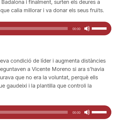
de
 Badalona i finalment, surten els deures a
fletxa
ue calia millorar i va donar els seus fruïts.
cap
amunt/cap
Feu
00:00
avall
servir
per
les
a
tecles
incrementar
de
 seva condició de líder i augmenta distàncies
o
fletxa
reguntaven a Vicente Moreno si ara s’havia
disminuir
cap
gurava que no era la voluntat, perquè ells
el
amunt/cap
e gaudeixi i la plantilla que controli la
volum.
avall
per
a
Feu
00:00
incrementar
servir
o
les