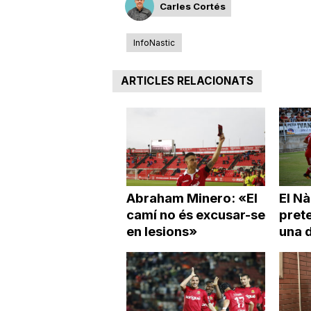
Carles Cortés
InfoNastic
ARTICLES RELACIONATS
Abraham Minero: «El
El Nà
camí no és excusar-se
pret
en lesions»
una d