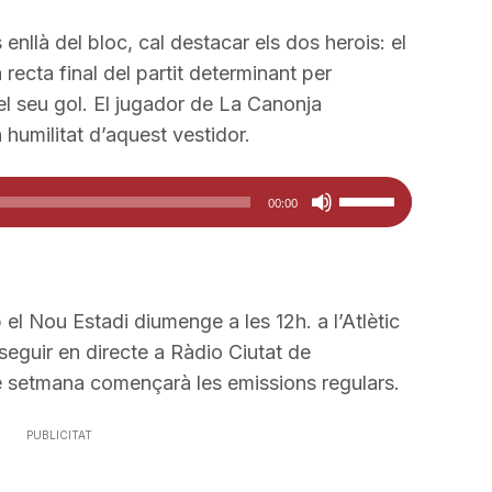
disminuir
tecles
el
de
enllà del bloc, cal destacar els dos herois: el
volum.
fletxa
a recta final del partit determinant per
cap
pel seu gol. El jugador de La Canonja
amunt/cap
a humilitat d’aquest vestidor.
avall
per
Feu
00:00
a
servir
incrementar
les
o
tecles
disminuir
de
 el Nou Estadi diumenge a les 12h. a l’Atlètic
el
fletxa
seguir en directe a Ràdio Ciutat de
volum.
cap
e setmana començarà les emissions regulars.
amunt/cap
avall
PUBLICITAT
per