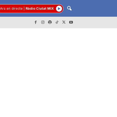
Ara en directe
|
Ràdio Ciutat MIX