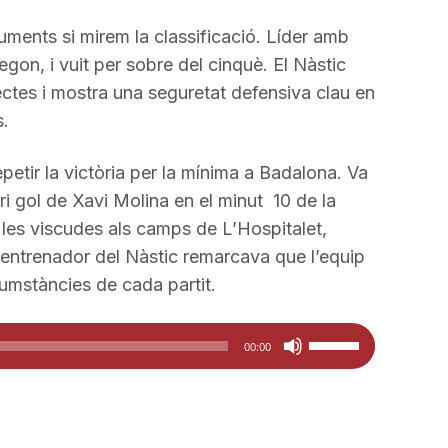
disminuir
guments si mirem la classificació. Líder amb
el
gon, i vuit per sobre del cinquè. El Nàstic
volum.
rectes i mostra una seguretat defensiva clau en
s.
etir la victòria per la mínima a Badalona. Va
ri gol de Xavi Molina en el minut 10 de la
a les viscudes als camps de L’Hospitalet,
’entrenador del Nàstic remarcava que l’equip
umstàncies de cada partit.
Feu
00:00
servir
les
tecles