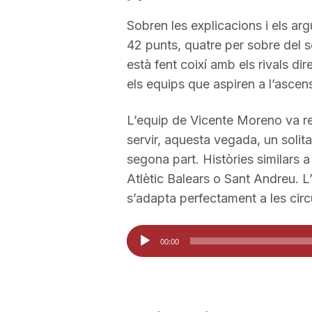
a
Sobren les explicacions i els ar
42 punts, quatre per sobre del se
està fent coixí amb els rivals di
r
els equips que aspiren a l’ascen
r
L’equip de Vicente Moreno va rep
servir, aquesta vegada, un solita
a
segona part. Històries similars 
Atlètic Balears o Sant Andreu. L
s’adapta perfectament a les circ
g
Reproductor
00:00
o
d'àudio
n