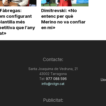
 Fàbregas:
Dimitrevski: «No
em configurant
entenc per què
lantilla més
Merino no va confiar
titiva que l’any
en mi»
at»
Contacte:
Santa Joaquima de Vedruna, 21
43002 Tarragona
Tel:
977 088 596
Llo
info@rctgn.cat
Publicitat: