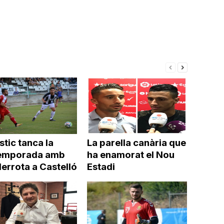
a
incrementar
o
disminuir
el
volum.
stic tanca la
La parella canària que
emporada amb
ha enamorat el Nou
errota a Castelló
Estadi