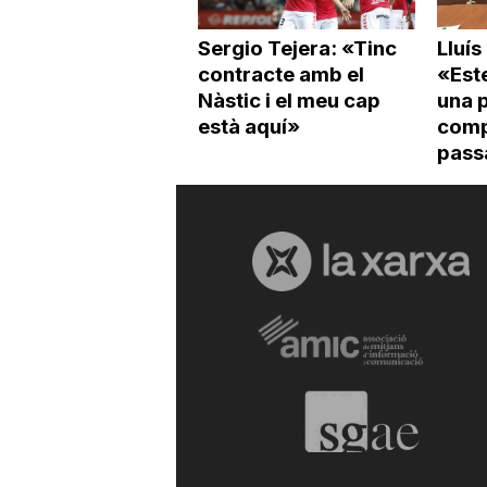
Sergio Tejera: «Tinc
Lluís
contracte amb el
«Est
Nàstic i el meu cap
una p
està aquí»
compe
pass