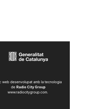
c web desenvolupat amb la tecnologia
de
Radio City Group
www.radiocitygroup.com
.