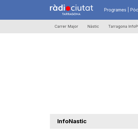
R
Programes | Pòd
Carrer Major
Nàstic
Tarragona InfoP
à
d
i
o
C
InfoNastic
i