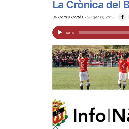
La Crònica del 
u
By
Carles Cortés
-
26 gener, 2015
t
Reproductor
00:00
d'àudio
a
t
d
e
T