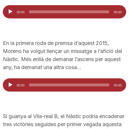
T
Reproductor
00:00
00:00
d'àudio
a
En la primera roda de premsa d’aquest 2015,
r
Moreno ha volgut llençar un missatge a l’afició del
Nàstic. Més enllà de demanar l’ascens per aquest
r
any, ha demanat una altra cosa…
a
Reproductor
00:00
00:00
d'àudio
g
Si guanya al Vila-real B, el Nàstic podria encadenar
o
tres victòries seguides per primer vegada aquesta