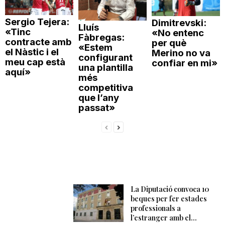
Sergio Tejera:
Dimitrevski:
Lluís
«Tinc
«No entenc
Fàbregas:
contracte amb
per què
«Estem
el Nàstic i el
Merino no va
configurant
meu cap està
confiar en mi»
una plantilla
aquí»
més
competitiva
que l’any
passat»