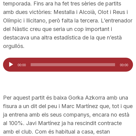
temporada. Fins ara ha fet tres sèries de partits
n
amb dues victòries: Mestalla i Alcoià, Olot i Reus i
Olímpic i Ilicitano, però falta la tercera. L’entrenador
a
del Nàstic creu que seria un cop important i
destacava una altra estadística de la que n’està
orgullós.
Reproductor
00:00
00:00
d'àudio
Per aquest partit és baixa Gorka Azkorra amb una
fisura a un dit del peu i Marc Martínez que, tot i que
ja entrena amb els seus companys, encara no està
al 100%. Javi Martínez ja ha rescindit contracte
amb el club. Com és habitual a casa, estan