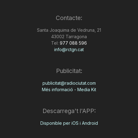
Contacte:
Santa Joaquima de Vedruna, 21
43002 Tarragona
Tel:
977 088 596
info@rctgn.cat
Publicitat:
publicitat@radiociutat.com
Més informació - Media Kit
Descarrega't l'APP:
Disponible per iOS i Android