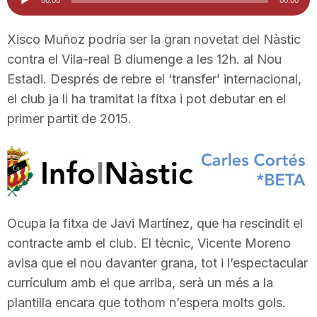
d'àudio
i
Xisco Muñoz podria ser la gran novetat del Nàstic
contra el Vila-real B diumenge a les 12h. al Nou
u
Estadi. Després de rebre el ‘transfer’ internacional,
el club ja li ha tramitat la fitxa i pot debutar en el
t
primer partit de 2015.
a
t
Ocupa la fitxa de Javi Martínez, que ha rescindit el
contracte amb el club. El tècnic, Vicente Moreno
d
avisa que el nou davanter grana, tot i l’espectacular
currículum amb el que arriba, serà un més a la
e
plantilla encara que tothom n’espera molts gols.