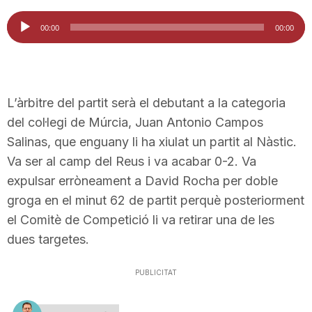
Reproductor
00:00
00:00
d'àudio
L’àrbitre del partit serà el debutant a la categoria
del col·legi de Múrcia, Juan Antonio Campos
Salinas, que enguany li ha xiulat un partit al Nàstic.
Va ser al camp del Reus i va acabar 0-2. Va
expulsar erròneament a David Rocha per doble
groga en el minut 62 de partit perquè posteriorment
el Comitè de Competició li va retirar una de les
dues targetes.
PUBLICITAT