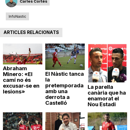
Carles Cortés
InfoNastic
ARTICLES RELACIONATS
Abraham
El Nàstic tanca
Minero: «El
la
camí no és
pretemporada
excusar-se en
La parella
amb una
lesions»
canària que ha
derrota a
enamorat el
Castelló
Nou Estadi