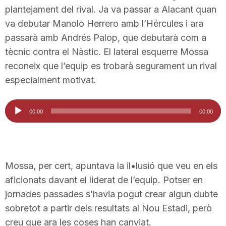
plantejament del rival. Ja va passar a Alacant quan
va debutar Manolo Herrero amb l’Hércules i ara
passarà amb Andrés Palop, que debutarà com a
tècnic contra el Nàstic. El lateral esquerre Mossa
reconeix que l’equip es trobarà segurament un rival
especialment motivat.
Reproductor
00:00
00:00
d'àudio
Mossa, per cert, apuntava la il•lusió que veu en els
aficionats davant el liderat de l’equip. Potser en
jornades passades s’havia pogut crear algun dubte
sobretot a partir dels resultats al Nou Estadi, però
creu que ara les coses han canviat.