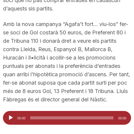
soci que no pas comprar entrades en cadascun
T
d’aquests sis partits.
Amb la nova campanya “Agafa’t fort… viu-los” fer-
a
se soci de Gol costarà 50 euros, de Preferent 80 i
de Tribuna 110 i donarà dret a veure els partits
r
contra Lleida, Reus, Espanyol B, Mallorca B,
Huracán i Il•licità i acollir-se a les promocions
r
puntuals per abonats i la preferència d’entrades
quan arribi l’hipotètica promoció d’ascens. Per tant,
fer-se abonat suposa que cada partit surti per poc
a
més de 8 euros Gol, 13 Preferent i 18 Tribuna. Lluís
Fàbregas és el director general del Nàstic.
g
Reproductor
00:00
00:00
o
d'àudio