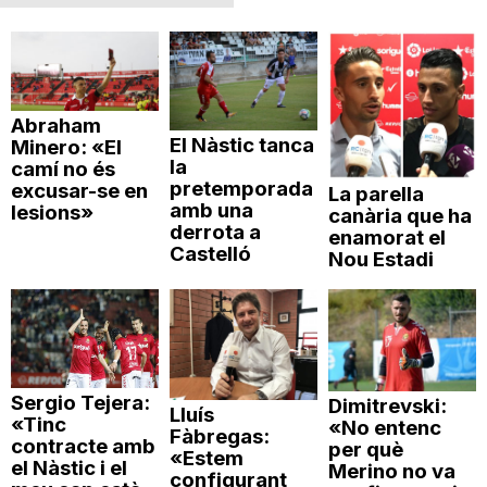
Abraham
El Nàstic tanca
Minero: «El
la
camí no és
pretemporada
excusar-se en
La parella
amb una
lesions»
canària que ha
derrota a
enamorat el
Castelló
Nou Estadi
Sergio Tejera:
Dimitrevski:
Lluís
«Tinc
«No entenc
Fàbregas:
contracte amb
per què
«Estem
el Nàstic i el
Merino no va
configurant