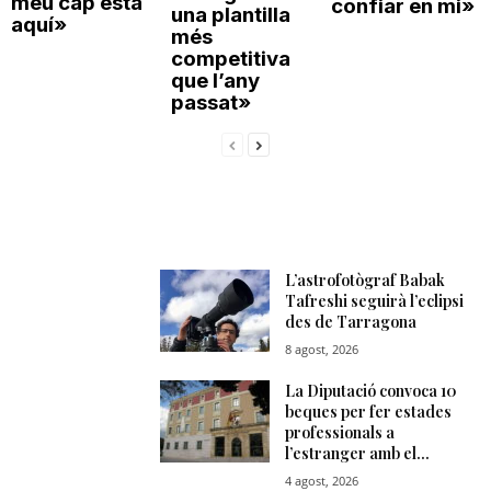
meu cap està
confiar en mi»
una plantilla
aquí»
més
competitiva
que l’any
passat»