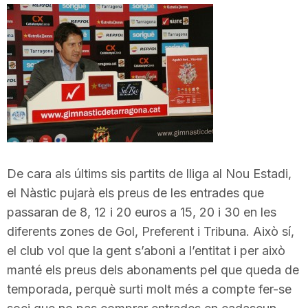
i
u
t
a
De cara als últims sis partits de lliga al Nou Estadi,
t
el Nàstic pujarà els preus de les entrades que
passaran de 8, 12 i 20 euros a 15, 20 i 30 en les
diferents zones de Gol, Preferent i Tribuna. Això sí,
d
el club vol que la gent s’aboni a l’entitat i per això
manté els preus dels abonaments pel que queda de
e
temporada, perquè surti molt més a compte fer-se