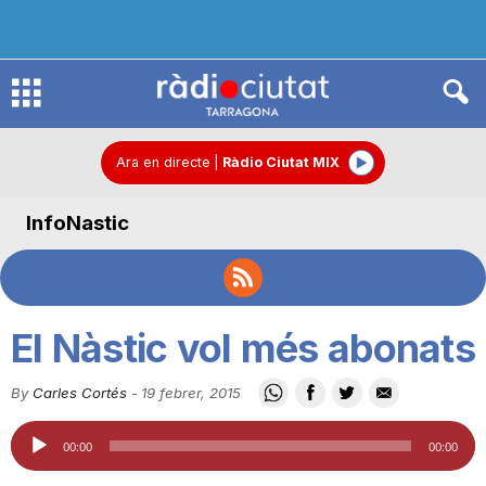
R
à
Ara en directe
|
Ràdio Ciutat MIX
InfoNastic
d
i
El Nàstic vol més abonats
o
By
Carles Cortés
-
19 febrer, 2015
Reproductor
C
00:00
00:00
d'àudio