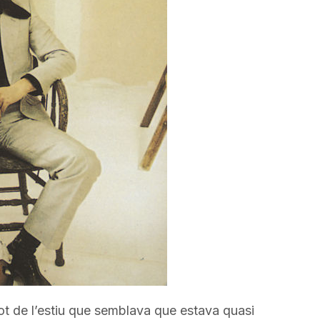
disminuir
el
volum.
brot de l’estiu que semblava que estava quasi