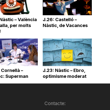
Nàstic – València
J.26: Castelló –
lla, per molts
Nàstic, de Vacances
!
 Cornellà –
J.23: Nàstic – Ebro,
ic: Superman
optimisme moderat
Contacte: