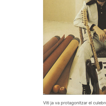
a
r
r
a
g
o
n
Viti ja va protagonitzar el cule