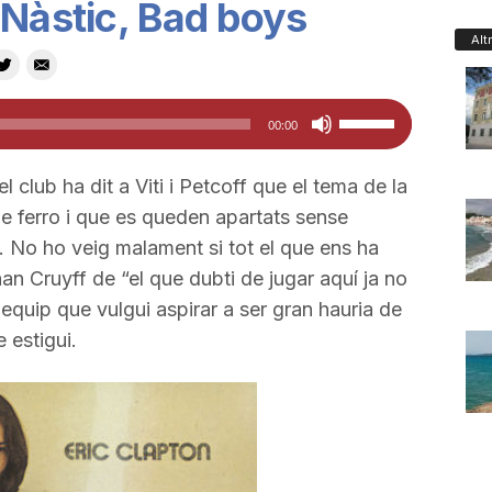
 Nàstic, Bad boys
Alt
Feu
00:00
servir
les
club ha dit a Viti i Petcoff que el tema de la
tecles
de ferro i que es queden apartats sense
de
. No ho veig malament si tot el que ens ha
fletxa
han Cruyff de “el que dubti de jugar aquí ja no
cap
 equip que vulgui aspirar a ser gran hauria de
amunt/cap
 estigui.
avall
per
a
incrementar
o