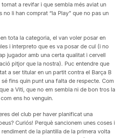
 tornat a revifar i que sembla més aviat un
s no li han comprat “la Play” que no pas un
 en tota la categoria, el van voler posar en
es i interpreto que es va posar de cul (i no
p jugador amb una certa qualitat i cervell
ació pitjor que la nostra). Puc entendre que
t a ser titular en un partit contra el Barça B
o sé fins quin punt una falta de respecte. Com
 que a Viti, que no em sembla ni de bon tros la
n com ens ho venguin.
eres del club per haver planificat una
peus? Curiós! Perquè sancionem unes coses i
 rendiment de la plantilla de la primera volta