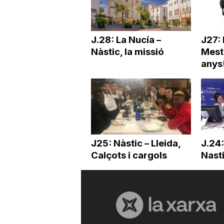
J.28: La Nucía –
J27: 
Nàstic, la missió
Mesta
anys
J25: Nàstic – Lleida,
J.24:
Calçots i cargols
Nast