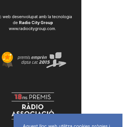
c web desenvolupat amb la tecnologia
de
Radio City Group
www.radiocitygroup.com
.
Aquest lloc web utilitza cookies pròpies i