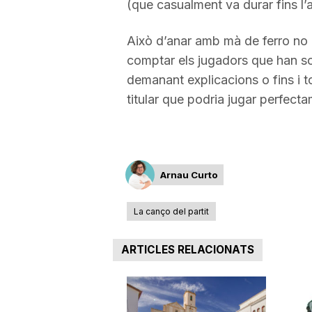
(que casualment va durar fins l’a
Això d’anar amb mà de ferro no
comptar els jugadors que han sor
demanant explicacions o fins i t
titular que podria jugar perfect
Arnau Curto
La canço del partit
ARTICLES RELACIONATS