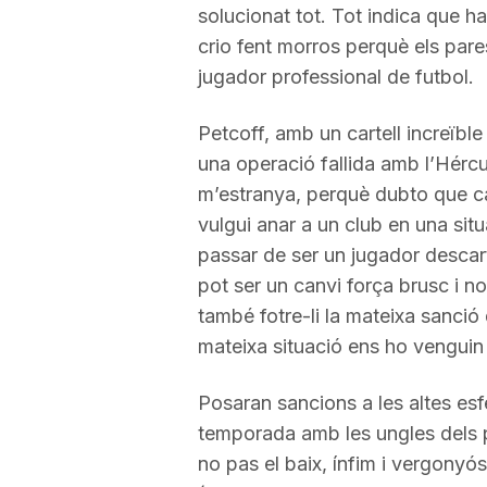
solucionat tot. Tot indica que ha
a
crio fent morros perquè els pare
jugador professional de futbol.
Petcoff, amb un cartell increïble
una operació fallida amb l’Hércul
m’estranya, perquè dubto que ca
vulgui anar a un club en una situ
passar de ser un jugador descarta
pot ser un canvi força brusc i n
també fotre-li la mateixa sanció
mateixa situació ens ho vengui
Posaran sancions a les altes esf
temporada amb les ungles dels 
no pas el baix, ínfim i vergonyós