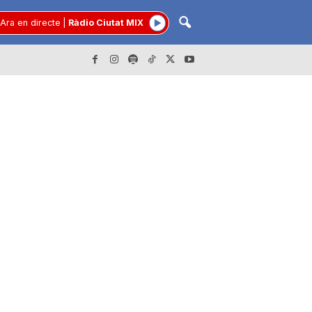
Ara en directe
|
Ràdio Ciutat MIX