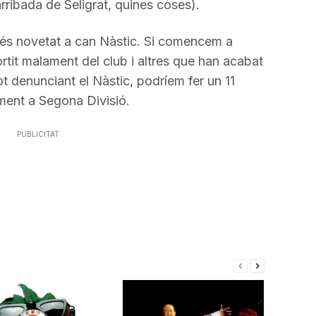
rribada de Seligrat, quines coses).
 és novetat a can Nàstic. Si comencem a
tit malament del club i altres que han acabat
ot denunciant el Nàstic, podríem fer un 11
ament a Segona Divisió.
PUBLICITAT