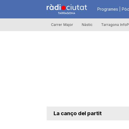
R
Programes | Pòd
Carrer Major
Nàstic
Tarragona InfoP
à
d
i
o
C
La canço del partit
i