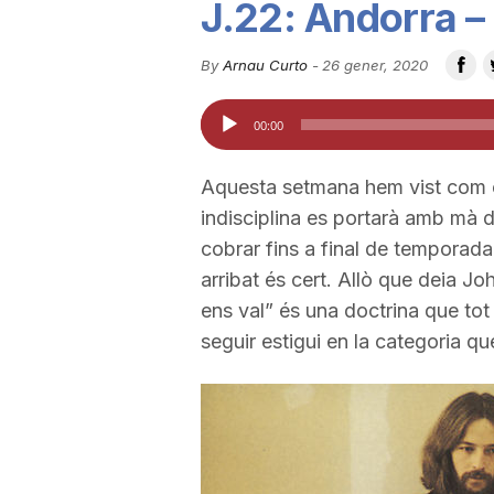
J.22: Andorra –
u
By
Arnau Curto
-
26 gener, 2020
t
Reproductor
00:00
d'àudio
a
Aquesta setmana hem vist com el 
indisciplina es portarà amb mà 
t
cobrar fins a final de temporada
arribat és cert. Allò que deia Jo
ens val” és una doctrina que tot
d
seguir estigui en la categoria que
e
T